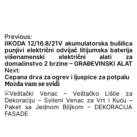
N
Previous:
a
IIKODA 12/16.8/21V akumulatorska bušilica
v
punjivi električni odvijač litijumska baterija
i
višenamenski električni alati za
g
domaćinstvo 2 brzine – GRAĐEVINSKI ALAT
a
Next:
c
Cepana drva za ogrev i ljuspice za potpalu
i
Možda vam se svidi
j
a
č
l
a
n
a