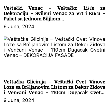
k
a
Veštački Venac – Veštačko Lišće za
Dekoraciju – Svileni Venac za Vrt i Kuću –
Paket sa Jednom Biljkom
9 Juna, 2024
– DEKORACIJA FASADE
Veštačka Glicinija – Veštački Cvet Vinove
Loze sa Bršljanovim Listom za Dekor Zidova
i Venčani Venac – 110cm Dugačak Cvetni
Venac
9 Juna, 2024
– DEKORACIJA FASADE