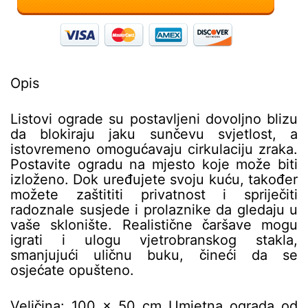
Opis
Listovi ograde su postavljeni dovoljno blizu
da blokiraju jaku sunčevu svjetlost, a
istovremeno omogućavaju cirkulaciju zraka.
Postavite ogradu na mjesto koje može biti
izloženo. Dok uređujete svoju kuću, također
možete zaštititi privatnost i spriječiti
radoznale susjede i prolaznike da gledaju u
vaše sklonište. Realistične čaršave mogu
igrati i ulogu vjetrobranskog stakla,
smanjujući uličnu buku, čineći da se
osjećate opušteno.
Veličina: 100 x 50 cm Umjetna ograda od