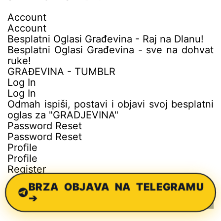
Account
Account
Besplatni Oglasi Građevina - Raj na Dlanu!
Besplatni Oglasi Građevina - sve na dohvat
ruke!
GRAĐEVINA - TUMBLR
Log In
Log In
Odmah ispiši, postavi i objavi svoj besplatni
oglas za "GRADJEVINA"
Password Reset
Password Reset
Profile
Profile
Register
BRZA OBJAVA NA TELEGRAMU
➔
MOŽDA ĆE VAM SE TAKOĐE SVIDETI: