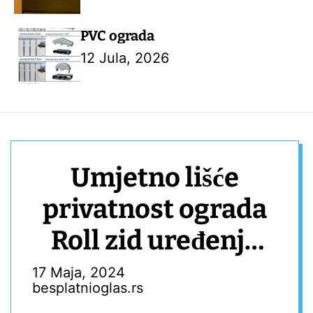
PVC ograda
12 Jula, 2026
Umjetno lišće
privatnost ograda
Roll zid uređenje
okoliša privatnost
17 Maja, 2024
besplatnioglas.rs
ograda biljka