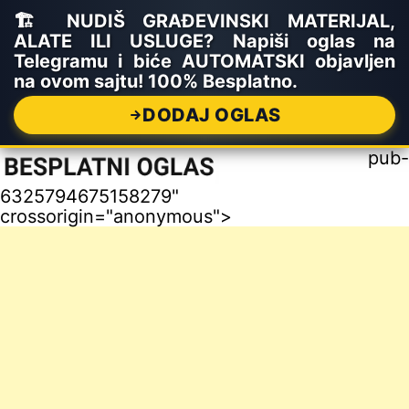
🏗️ NUDIŠ GRAĐEVINSKI MATERIJAL,
ALATE ILI USLUGE? Napiši oglas na
Telegramu i biće AUTOMATSKI objavljen
na ovom sajtu! 100% Besplatno.
DODAJ OGLAS
pub-
6325794675158279"
crossorigin="anonymous">