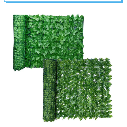
Vanjski vrt Balkon
dekoracija umjetna
ograda od bršljana
– DEKORACIJA
FASADE