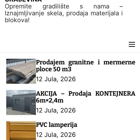
t
Opremite gradilište s nama –
e
Iznajmljivanje skela, prodaja materijala i
n
blokova!
t
M
e
n
Prodajem granitne i mermerne
u
ploce 50 m3
12 Jula, 2026
AKCIJA – Prodaja KONTEJNERA
6m×2,4m
12 Jula, 2026
PVC lamperija
12 Jula, 2026