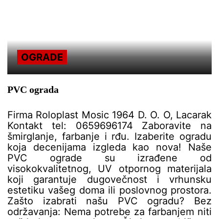
OGRADE
PVC ograda
Firma Roloplast Mosic 1964 D. O. O, Lacarak
Kontakt tel: 0659696174 Zaboravite na
šmirglanje, farbanje i rđu. Izaberite ogradu
koja decenijama izgleda kao nova! ​Naše
PVC ograde su izrađene od
visokokvalitetnog, UV otpornog materijala
koji garantuje dugovečnost i vrhunsku
estetiku vašeg doma ili poslovnog prostora.
Zašto izabrati našu PVC ogradu? ​Bez
održavanja: Nema potrebe za farbanjem niti