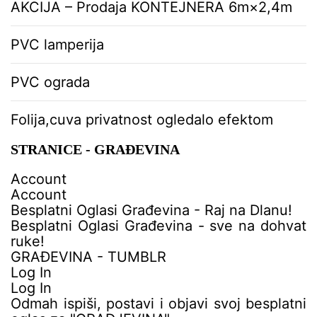
AKCIJA – Prodaja KONTEJNERA 6m×2,4m
i
j
a
PVC lamperija
č
l
PVC ograda
a
n
Folija,cuva privatnost ogledalo efektom
c
i
STRANICE - GRAĐEVINA
m
a
Account
Account
Besplatni Oglasi Građevina - Raj na Dlanu!
Besplatni Oglasi Građevina - sve na dohvat
ruke!
GRAĐEVINA - TUMBLR
Log In
Log In
Odmah ispiši, postavi i objavi svoj besplatni