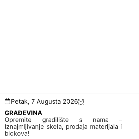
t
e
n
t
Petak, 7 Augusta 2026
GRAĐEVINA
Opremite gradilište s nama –
Iznajmljivanje skela, prodaja materijala i
blokova!