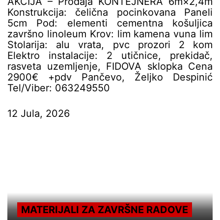
AKCIJA – Prodaja KONTEJNERA 6m×2,4m
Konstrukcija: čelična pocinkovana Paneli
5cm Pod: elementi cementna košuljica
završno linoleum Krov: lim kamena vuna lim
Stolarija: alu vrata, pvc prozori 2 kom
Elektro instalacije: 2 utičnice, prekidač,
rasveta uzemljenje, FIDOVA sklopka Cena
2900€ +pdv Pančevo, Željko Despinić
Tel/Viber: 063249550
12 Jula, 2026
MATERIJALI ZA ZAVRŠNE RADOVE