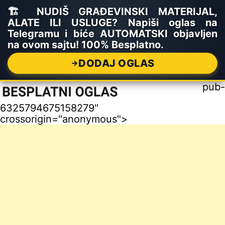
🏗️ NUDIŠ GRAĐEVINSKI MATERIJAL,
ALATE ILI USLUGE? Napiši oglas na
Telegramu i biće AUTOMATSKI objavljen
na ovom sajtu! 100% Besplatno.
DODAJ OGLAS
pub-
6325794675158279"
crossorigin="anonymous">