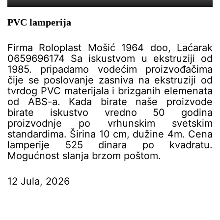
PVC lamperija
Firma Roloplast Mošić 1964 doo, Laćarak
0659696174 Sa iskustvom u ekstruziji od
1985. pripadamo vodećim proizvođačima
čije se poslovanje zasniva na ekstruziji od
tvrdog PVC materijala i brizganih elemenata
od ABS-a. Kada birate naše proizvode
birate iskustvo vredno 50 godina
proizvodnje po vrhunskim svetskim
standardima. Širina 10 cm, dužine 4m. Cena
lamperije 525 dinara po kvadratu.
Mogućnost slanja brzom poštom.
12 Jula, 2026