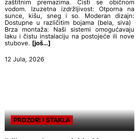
zaštitnim premazima. Čisti se običnom
vodom. ​Izuzetna izdržljivost: Otporna na
sunce, kišu, sneg i so. ​Moderan dizajn:
Dostupne u različitim bojama (bela, siva) ​
Brza montaža: Naši sistemi omogućavaju
laku i čistu instalaciju na postojeće ili nove
stubove.
[još…]
12 Jula, 2026
PROZORI I STAKLA