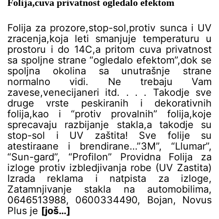
Folija,cuva privatnost ogledalo efektom
Folija za prozore,stop-sol,protiv sunca i UV
zracenja,koja leti smanjuje temperaturu u
prostoru i do 14C,a pritom cuva privatnost
sa spoljne strane “ogledalo efektom”,dok se
spoljna okolina sa unutrašnje strane
normalno vidi. Ne trebaju Vam
zavese,venecijaneri itd. . . . Takodje sve
druge vrste peskiranih i dekorativnih
folija,kao i “protiv provalnih” folija,koje
sprecavaju razbijanje stakla,a takodje su
stop-sol i UV zaštita! Sve folije su
atestiraane i brendirane…”3M”, “Llumar”,
“Sun-gard”, “Profilon” Providna Folija za
izloge protiv izbledjivanja robe (UV Zastita)
Izrada reklama i natpista za izloge,
Zatamnjivanje stakla na automobilima,
0646513988, 0600334490, Bojan, Novus
Plus je
[još…]