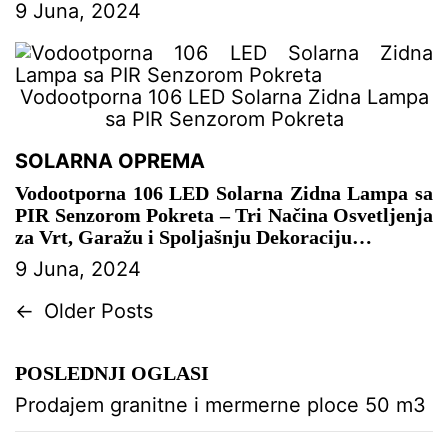
– SOLARNA OPREMA
9 Juna, 2024
Vodootporna 106 LED Solarna Zidna Lampa
sa PIR Senzorom Pokreta
SOLARNA OPREMA
Vodootporna 106 LED Solarna Zidna Lampa sa
PIR Senzorom Pokreta – Tri Načina Osvetljenja
za Vrt, Garažu i Spoljašnju Dekoraciju
9 Juna, 2024
– SOLARNA OPREMA
N
←
Older Posts
a
v
POSLEDNJI OGLASI
i
g
Prodajem granitne i mermerne ploce 50 m3
a
c