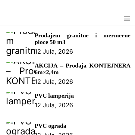
M
e
n
Prodajem granitne i mermerne
u
ploce 50 m3
12 Jula, 2026
AKCIJA – Prodaja KONTEJNERA
6m×2,4m
12 Jula, 2026
PVC lamperija
12 Jula, 2026
PVC ograda