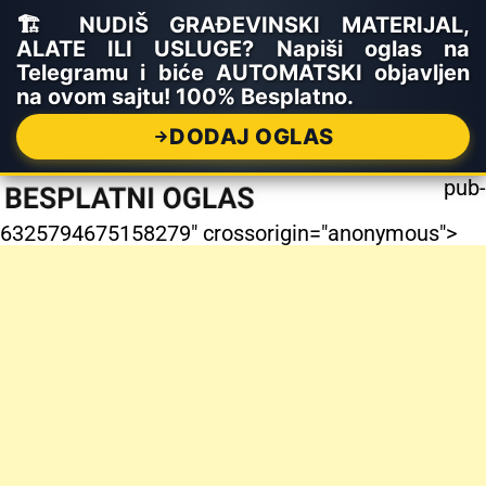
🏗️ NUDIŠ GRAĐEVINSKI MATERIJAL,
ALATE ILI USLUGE? Napiši oglas na
Telegramu i biće AUTOMATSKI objavljen
na ovom sajtu! 100% Besplatno.
DODAJ OGLAS
pub-
6325794675158279" crossorigin="anonymous">