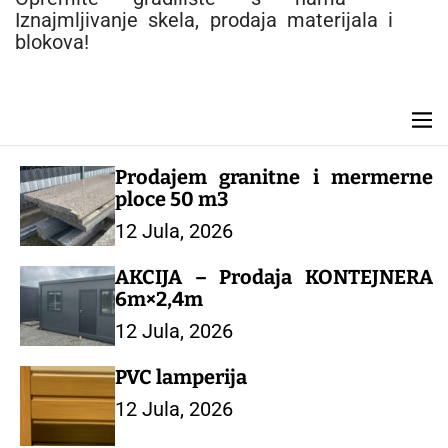
e
Iznajmljivanje skela, prodaja materijala i
n
blokova!
t
M
e
n
Prodajem granitne i mermerne
u
ploce 50 m3
12 Jula, 2026
AKCIJA – Prodaja KONTEJNERA
6m×2,4m
12 Jula, 2026
PVC lamperija
12 Jula, 2026