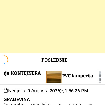
S
POSLEDNJE
k
i
p
a KONTEJNERA
PVC lamperija
t
o
c
Nedjelja, 9 Augusta 2026
1
:
56
:
27
PM
o
n
GRAĐEVINA
t
Opremite gradilište s nama –