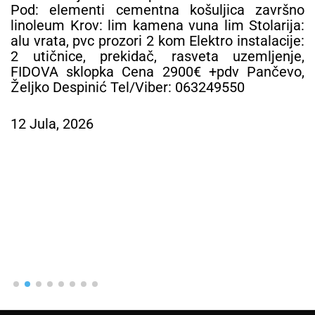
Pod: elementi cementna košuljica završno
linoleum Krov: lim kamena vuna lim Stolarija:
alu vrata, pvc prozori 2 kom Elektro instalacije:
2 utičnice, prekidač, rasveta uzemljenje,
FIDOVA sklopka Cena 2900€ +pdv Pančevo,
Željko Despinić Tel/Viber: 063249550
12 Jula, 2026