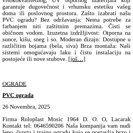
garantuje dugovečnost i vrhunsku estetiku vašeg
doma ili poslovnog prostora. Zašto izabrati našu
PVC ogradu? ​Bez održavanja: Nema potrebe za
farbanjem niti zaštitnim premazima. Čisti se
običnom vodom. ​Izuzetna izdržljivost: Otporna na
sunce, kišu, sneg i so. ​Moderan dizajn: Dostupne u
različitim bojama (bela, siva) ​Brza montaža: Naši
sistemi omogućavaju laku i čistu instalaciju na
postojeće ili nove stubove.
[još…]
OGRADE
PVC ograda
26 Novembra, 2025
Firma Roloplast Mosic 1964 D. O. O, Lacarak
Kontakt tel: 0646590206 Naša kompanija vam nudi
lepu, čvrstu i trajnu ogradu koja se postavlja brzo i