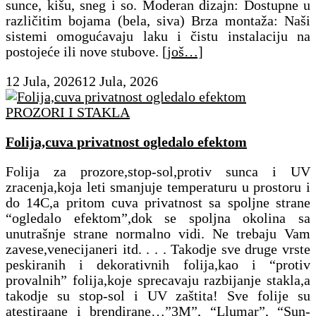
sunce, kišu, sneg i so. ​Moderan dizajn: Dostupne u
različitim bojama (bela, siva) ​Brza montaža: Naši
sistemi omogućavaju laku i čistu instalaciju na
postojeće ili nove stubove.
[još…]
12 Jula, 2026
12 Jula, 2026
PROZORI I STAKLA
Folija,cuva privatnost ogledalo efektom
Folija za prozore,stop-sol,protiv sunca i UV
zracenja,koja leti smanjuje temperaturu u prostoru i
do 14C,a pritom cuva privatnost sa spoljne strane
“ogledalo efektom”,dok se spoljna okolina sa
unutrašnje strane normalno vidi. Ne trebaju Vam
zavese,venecijaneri itd. . . . Takodje sve druge vrste
peskiranih i dekorativnih folija,kao i “protiv
provalnih” folija,koje sprecavaju razbijanje stakla,a
takodje su stop-sol i UV zaštita! Sve folije su
atestiraane i brendirane…”3M”, “Llumar”, “Sun-