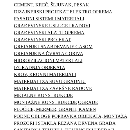
CEMENT, KREČ, ŠLJUNAK, PESAK
DIZAJNERSKI PROJEKAT
ELEKTRO OPREMA
FASADNI SISTEMI I MATERIJALI
GRAĐEVINSKE USLUGE I RADOVI
GRAĐEVINSKI ALATI I OPREMA
GRAĐEVINSKI PROJEKAT
GREJANJE I SNABDEVANJE GASOM
GREJANJE NA ČVRSTA GORIVA
HIDROIZILACIONI MATERIJALI
IZGRADNJA OBJEKATA
KROV, KROVNI MATERIJALI
MATERIJALI ZA SUVU GRADNJU
MATERIJALI ZA ZAVRŠNE RADOVE
METALNE KONSTRUKCIJE
MONTAŽNE KONSTRUKCIJE
OGRADE
PLOČICE, MERMER, GRANIT, KAMEN
PODNE OBLOGE
POPRAVKA OBJEKATA, MONTAŽA
PROZORI I STAKLA
REZANA DRVENA GRAĐA