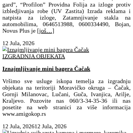
gard”, “Profilon” Providna Folija za izloge protiv
izbledjivanja robe (UV Zastita) Izrada reklama i
natpista za izloge, Zatamnjivanje stakla na
automobilima, 0646513988, 0600334490, Bojan,
Novus Plus je
[još…]
12 Jula, 2026
IZGRADNJA OBJEKATA
Iznajmljivanje mini bagera Čačak
Vršimo sve usluge iskopa temelja za izgradnju
objekata na teritoriji Moravičko okruga – Čačak,
Gornji Milanovac, Lučani, Guča, Ivanjica, Arilje,
Kraljevo. Pozovite nas 060/3-34-35-36 ili nas
posetite na web stranici za više informacija
www.amigokop.rs
12 Jula, 2026
12 Jula, 2026