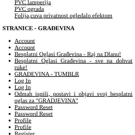
PVC lamperija
PVC ograda
Folija,cuva privatnost ogledalo efektom
STRANICE - GRAĐEVINA
Account
Account
Besplatni Oglasi Građevina - Raj na Dlanu!
Besplatni Oglasi Građevina - sve na dohvat
ruke!
GRAĐEVINA - TUMBLR
Log In
Log In
Odmah ispiši, postavi i objavi svoj besplatni
oglas za "GRADJEVINA"
Password Reset
Password Reset
Profile
Profile
Register