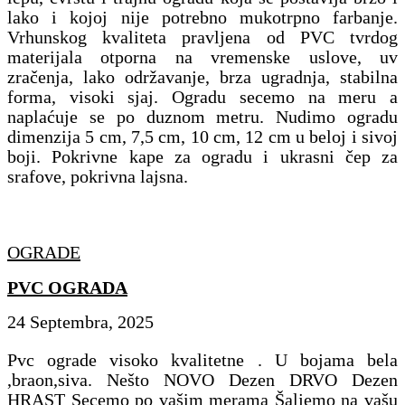
lako i kojoj nije potrebno mukotrpno farbanje.
Vrhunskog kvaliteta pravljena od PVC tvrdog
materijala otporna na vremenske uslove, uv
zračenja, lako održavanje, brza ugradnja, stabilna
forma, visoki sjaj. Ogradu secemo na meru a
naplaćuje se po duznom metru. Nudimo ogradu
dimenzija 5 cm, 7,5 cm, 10 cm, 12 cm u beloj i sivoj
boji. Pokrivne kape za ogradu i ukrasni čep za
srafove, pokrivna lajsna.
OGRADE
PVC OGRADA
24 Septembra, 2025
Pvc ograde visoko kvalitetne . U bojama bela
,braon,siva. Nešto NOVO Dezen DRVO Dezen
HRAST Secemo po vašim merama Šaljemo na vašu