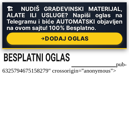
🏗️ NUDIŠ GRAĐEVINSKI MATERIJAL,
ALATE ILI USLUGE? Napiši oglas na
Telegramu i biće AUTOMATSKI objavljen
na ovom sajtu! 100% Besplatno.
DODAJ OGLAS
pub-
6325794675158279" crossorigin="anonymous">