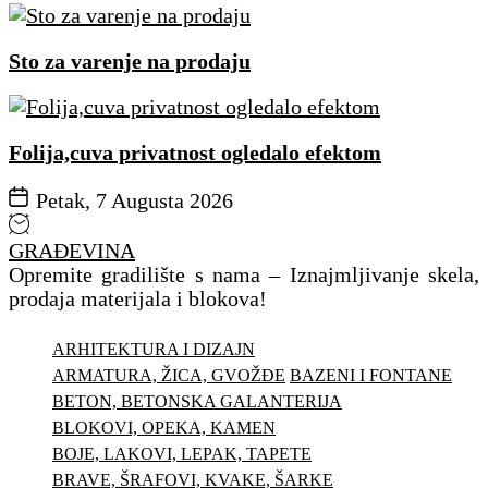
Sto za varenje na prodaju
Folija,cuva privatnost ogledalo efektom
Petak, 7 Augusta 2026
GRAĐEVINA
Opremite gradilište s nama – Iznajmljivanje skela,
prodaja materijala i blokova!
ARHITEKTURA I DIZAJN
ARMATURA, ŽICA, GVOŽĐE
BAZENI I FONTANE
BETON, BETONSKA GALANTERIJA
BLOKOVI, OPEKA, KAMEN
BOJE, LAKOVI, LEPAK, TAPETE
BRAVE, ŠRAFOVI, KVAKE, ŠARKE