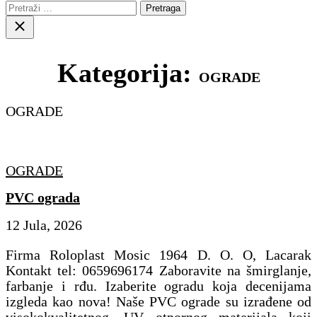
Pretraga:
Close
search
Kategorija:
OGRADE
OGRADE
OGRADE
PVC ograda
12 Jula, 2026
Firma Roloplast Mosic 1964 D. O. O, Lacarak
Kontakt tel: 0659696174 Zaboravite na šmirglanje,
farbanje i rđu. Izaberite ogradu koja decenijama
izgleda kao nova! ​Naše PVC ograde su izrađene od
visokokvalitetnog, UV otpornog materijala koji