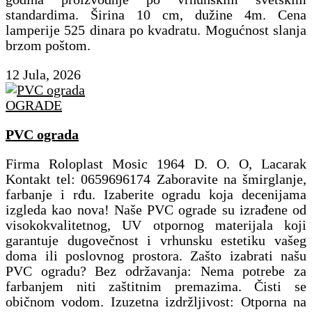
standardima. Širina 10 cm, dužine 4m. Cena
lamperije 525 dinara po kvadratu. Mogućnost slanja
brzom poštom.
12 Jula, 2026
OGRADE
PVC ograda
Firma Roloplast Mosic 1964 D. O. O, Lacarak
Kontakt tel: 0659696174 Zaboravite na šmirglanje,
farbanje i rđu. Izaberite ogradu koja decenijama
izgleda kao nova! ​Naše PVC ograde su izrađene od
visokokvalitetnog, UV otpornog materijala koji
garantuje dugovečnost i vrhunsku estetiku vašeg
doma ili poslovnog prostora. Zašto izabrati našu
PVC ogradu? ​Bez održavanja: Nema potrebe za
farbanjem niti zaštitnim premazima. Čisti se
običnom vodom. ​Izuzetna izdržljivost: Otporna na