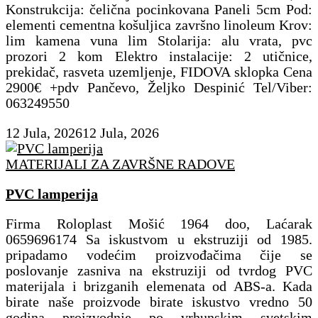
Konstrukcija: čelična pocinkovana Paneli 5cm Pod:
elementi cementna košuljica završno linoleum Krov:
lim kamena vuna lim Stolarija: alu vrata, pvc
prozori 2 kom Elektro instalacije: 2 utičnice,
prekidač, rasveta uzemljenje, FIDOVA sklopka Cena
2900€ +pdv Pančevo, Željko Despinić Tel/Viber:
063249550
12 Jula, 2026
12 Jula, 2026
MATERIJALI ZA ZAVRŠNE RADOVE
PVC lamperija
Firma Roloplast Mošić 1964 doo, Laćarak
0659696174 Sa iskustvom u ekstruziji od 1985.
pripadamo vodećim proizvođačima čije se
poslovanje zasniva na ekstruziji od tvrdog PVC
materijala i brizganih elemenata od ABS-a. Kada
birate naše proizvode birate iskustvo vredno 50
godina proizvodnje po vrhunskim svetskim