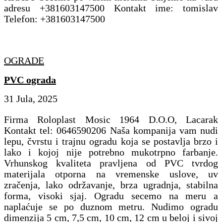
adresu +381603147500 Kontakt ime: tomislav
Telefon: +381603147500
OGRADE
PVC ograda
31 Jula, 2025
Firma Roloplast Mosic 1964 D.O.O, Lacarak
Kontakt tel: 0646590206 Naša kompanija vam nudi
lepu, čvrstu i trajnu ogradu koja se postavlja brzo i
lako i kojoj nije potrebno mukotrpno farbanje.
Vrhunskog kvaliteta pravljena od PVC tvrdog
materijala otporna na vremenske uslove, uv
zračenja, lako održavanje, brza ugradnja, stabilna
forma, visoki sjaj. Ogradu secemo na meru a
naplaćuje se po duznom metru. Nudimo ogradu
dimenzija 5 cm, 7,5 cm, 10 cm, 12 cm u beloj i sivoj