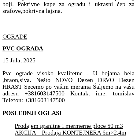
boji. Pokrivne kape za ogradu i ukrasni čep za
srafove,pokrivna lajsna.
OGRADE
PVC OGRADA
15 Jula, 2025
Pvc ograde visoko kvalitetne . U bojama bela
,braon,siva. Nešto NOVO Dezen DRVO Dezen
HRAST Secemo po vašim merama Šaljemo na vašu
adresu +381603147500 Kontakt ime: tomislav
Telefon: +381603147500
POSLEDNJI OGLASI
Prodajem granitne i mermerne ploce 50 m3
AKCIJA – Prodaja KONTEJNERA 6m×2,4m