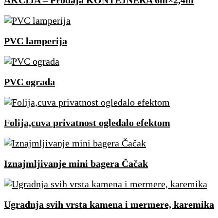
AKCIJA – Prodaja KONTEJNERA 6m×2,4m
PVC lamperija
PVC ograda
Folija,cuva privatnost ogledalo efektom
Iznajmljivanje mini bagera Čačak
Ugradnja svih vrsta kamena i mermere, karemika