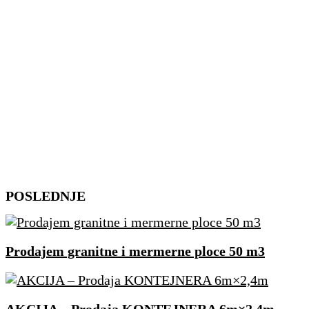
Skip
POSLEDNJE
to
content
Prodajem granitne i mermerne ploce 50 m3