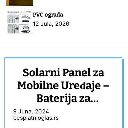
PVC ograda
12 Jula, 2026
Solarni Panel za
Mobilne Uređaje –
Baterija za
Kampovanje –
9 Juna, 2024
besplatnioglas.rs
Vodootporan i