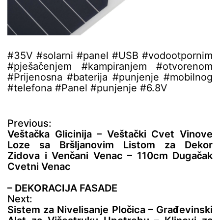
#35V #solarni #panel #USB #vodootpornim
#pješačenjem #kampiranjem #otvorenom
#Prijenosna #baterija #punjenje #mobilnog
#telefona #Panel #punjenje #6.8V
N
Previous:
a
Veštačka Glicinija – Veštački Cvet Vinove
v
Loze sa Bršljanovim Listom za Dekor
i
Zidova i Venčani Venac – 110cm Dugačak
g
Cvetni Venac
a
c
– DEKORACIJA FASADE
i
Next:
j
Sistem za Nivelisanje Pločica – Građevinski
a