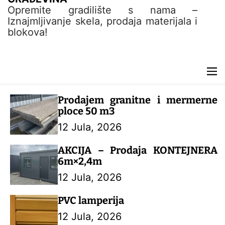
t
Opremite gradilište s nama –
e
Iznajmljivanje skela, prodaja materijala i
n
blokova!
t
M
e
n
Prodajem granitne i mermerne
u
ploce 50 m3
12 Jula, 2026
AKCIJA – Prodaja KONTEJNERA
6m×2,4m
12 Jula, 2026
PVC lamperija
12 Jula, 2026