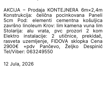
AKCIJA – Prodaja KONTEJNERA 6m×2,4m
Konstrukcija: čelična pocinkovana Paneli
5cm Pod: elementi cementna košuljica
završno linoleum Krov: lim kamena vuna lim
Stolarija: alu vrata, pvc prozori 2 kom
Elektro instalacije: 2 utičnice, prekidač,
rasveta uzemljenje, FIDOVA sklopka Cena
2900€ +pdv Pančevo, Željko Despinić
Tel/Viber: 063249550
12 Jula, 2026