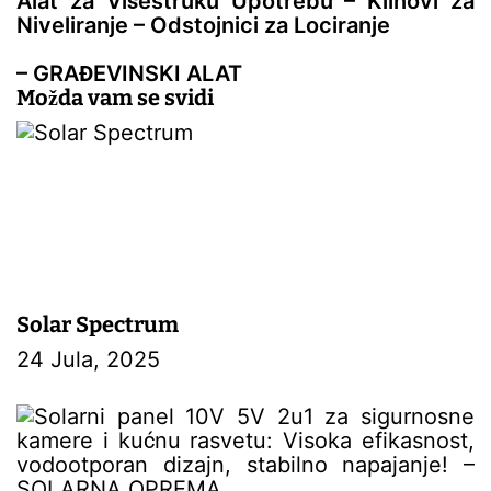
Alat za Višestruku Upotrebu – Klinovi za
č
Niveliranje – Odstojnici za Lociranje
l
a
– GRAĐEVINSKI ALAT
n
Možda vam se svidi
a
k
a
Solar Spectrum
24 Jula, 2025