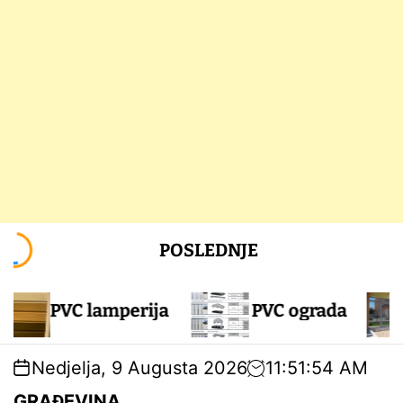
S
POSLEDNJE
k
i
p
Folija,cuva pr
ja
PVC ograda
t
efektom
o
c
Nedjelja, 9 Augusta 2026
11
:
51
:
56
AM
o
n
GRAĐEVINA