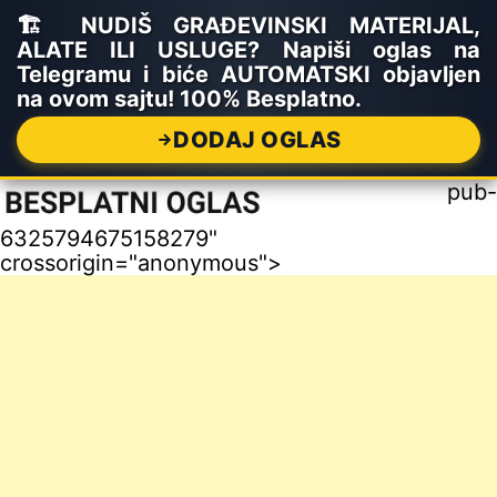
🏗️ NUDIŠ GRAĐEVINSKI MATERIJAL,
ALATE ILI USLUGE? Napiši oglas na
Telegramu i biće AUTOMATSKI objavljen
na ovom sajtu! 100% Besplatno.
DODAJ OGLAS
pub-
6325794675158279"
crossorigin="anonymous">