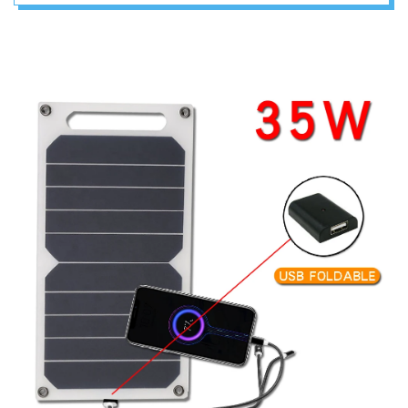
Prenosiv – 35V
Maksimalne Snage
– SOLARNA
OPREMA