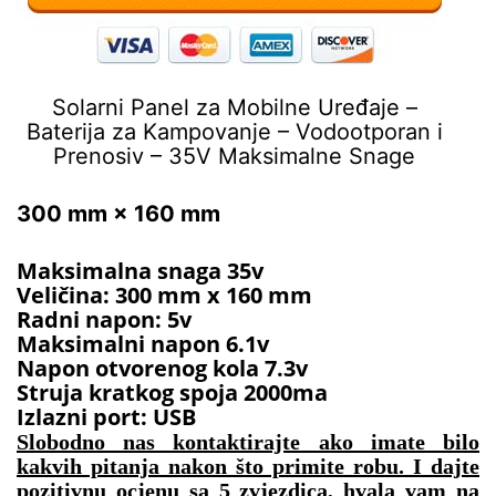
Solarni Panel za Mobilne Uređaje –
Baterija za Kampovanje – Vodootporan i
Prenosiv – 35V Maksimalne Snage
300 mm × 160 mm
Maksimalna snaga 35v
Veličina: 300 mm x 160 mm
Radni napon: 5v
Maksimalni napon 6.1v
Napon otvorenog kola 7.3v
Struja kratkog spoja 2000ma
Izlazni port: USB
Slobodno nas kontaktirajte ako imate bilo
kakvih pitanja nakon što primite robu. I dajte
pozitivnu ocjenu sa 5 zvjezdica, hvala vam na