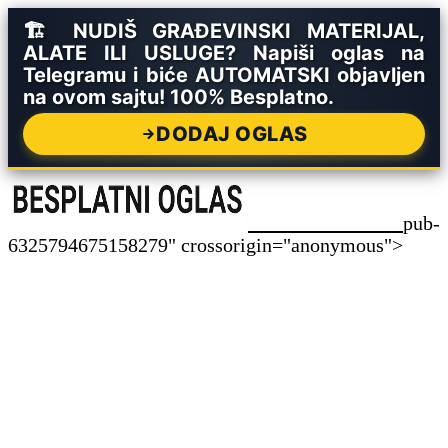
🏗️ NUDIŠ GRAĐEVINSKI MATERIJAL,
ALATE ILI USLUGE? Napiši oglas na
Telegramu i biće AUTOMATSKI objavljen
na ovom sajtu! 100% Besplatno.
DODAJ OGLAS
pub-
6325794675158279" crossorigin="anonymous">