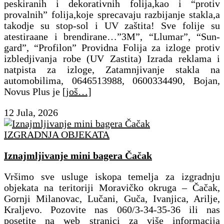
peskiranih i dekorativnih folija,kao i “protiv
provalnih” folija,koje sprecavaju razbijanje stakla,a
takodje su stop-sol i UV zaštita! Sve folije su
atestiraane i brendirane…”3M”, “Llumar”, “Sun-
gard”, “Profilon” Providna Folija za izloge protiv
izbledjivanja robe (UV Zastita) Izrada reklama i
natpista za izloge, Zatamnjivanje stakla na
automobilima, 0646513988, 0600334490, Bojan,
Novus Plus je
[još…]
12 Jula, 2026
IZGRADNJA OBJEKATA
Iznajmljivanje mini bagera Čačak
Vršimo sve usluge iskopa temelja za izgradnju
objekata na teritoriji Moravičko okruga – Čačak,
Gornji Milanovac, Lučani, Guča, Ivanjica, Arilje,
Kraljevo. Pozovite nas 060/3-34-35-36 ili nas
posetite na web stranici za više informacija