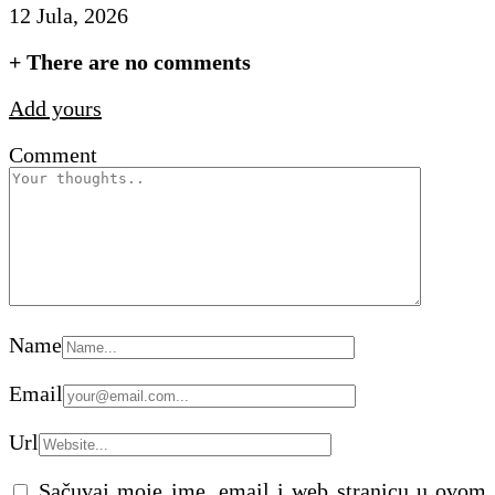
12 Jula, 2026
+
There are no comments
Add yours
Comment
Name
Email
Url
Sačuvaj moje ime, email i web stranicu u ovom