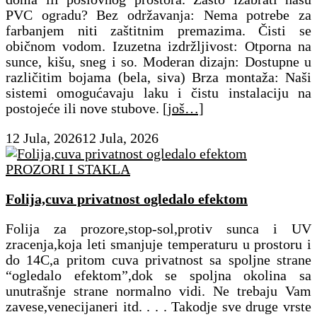
PVC ogradu? ​Bez održavanja: Nema potrebe za
farbanjem niti zaštitnim premazima. Čisti se
običnom vodom. ​Izuzetna izdržljivost: Otporna na
sunce, kišu, sneg i so. ​Moderan dizajn: Dostupne u
različitim bojama (bela, siva) ​Brza montaža: Naši
sistemi omogućavaju laku i čistu instalaciju na
postojeće ili nove stubove.
[još…]
12 Jula, 2026
12 Jula, 2026
PROZORI I STAKLA
Folija,cuva privatnost ogledalo efektom
Folija za prozore,stop-sol,protiv sunca i UV
zracenja,koja leti smanjuje temperaturu u prostoru i
do 14C,a pritom cuva privatnost sa spoljne strane
“ogledalo efektom”,dok se spoljna okolina sa
unutrašnje strane normalno vidi. Ne trebaju Vam
zavese,venecijaneri itd. . . . Takodje sve druge vrste