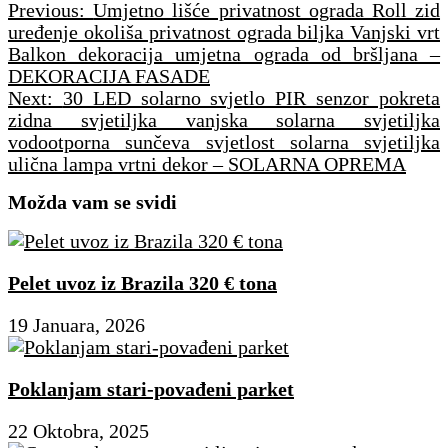
Navigacija
Previous:
Umjetno lišće privatnost ograda Roll zid
članaka
uređenje okoliša privatnost ograda biljka Vanjski vrt
Balkon dekoracija umjetna ograda od bršljana –
DEKORACIJA FASADE
Next:
30 LED solarno svjetlo PIR senzor pokreta
zidna svjetiljka vanjska solarna svjetiljka
vodootporna sunčeva svjetlost solarna svjetiljka
ulična lampa vrtni dekor – SOLARNA OPREMA
Možda vam se svidi
Pelet uvoz iz Brazila 320 € tona
19 Januara, 2026
Poklanjam stari-povađeni parket
22 Oktobra, 2025