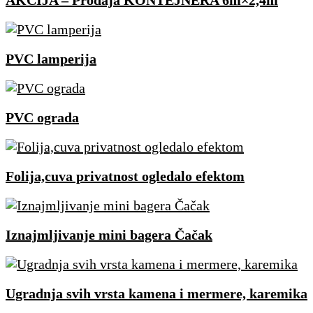
AKCIJA – Prodaja KONTEJNERA 6m×2,4m
PVC lamperija
PVC ograda
Folija,cuva privatnost ogledalo efektom
Iznajmljivanje mini bagera Čačak
Ugradnja svih vrsta kamena i mermere, karemika