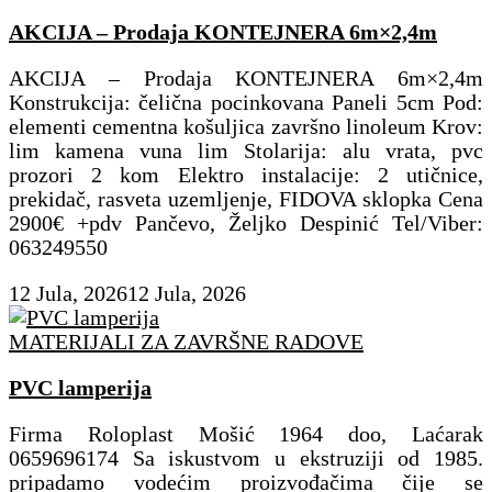
AKCIJA – Prodaja KONTEJNERA 6m×2,4m
AKCIJA – Prodaja KONTEJNERA 6m×2,4m
Konstrukcija: čelična pocinkovana Paneli 5cm Pod:
elementi cementna košuljica završno linoleum Krov:
lim kamena vuna lim Stolarija: alu vrata, pvc
prozori 2 kom Elektro instalacije: 2 utičnice,
prekidač, rasveta uzemljenje, FIDOVA sklopka Cena
2900€ +pdv Pančevo, Željko Despinić Tel/Viber:
063249550
12 Jula, 2026
12 Jula, 2026
MATERIJALI ZA ZAVRŠNE RADOVE
PVC lamperija
Firma Roloplast Mošić 1964 doo, Laćarak
0659696174 Sa iskustvom u ekstruziji od 1985.
pripadamo vodećim proizvođačima čije se