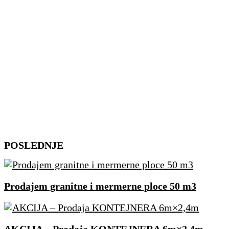
Skip
POSLEDNJE
to
content
Prodajem granitne i mermerne ploce 50 m3