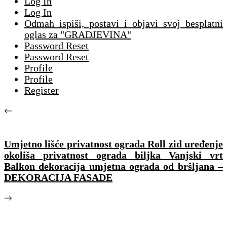
Log In
Log In
Odmah ispiši, postavi i objavi svoj besplatni
oglas za "GRADJEVINA"
Password Reset
Password Reset
Profile
Profile
Register
Umjetno lišće privatnost ograda Roll zid uređenje
okoliša privatnost ograda biljka Vanjski vrt
Balkon dekoracija umjetna ograda od bršljana –
DEKORACIJA FASADE