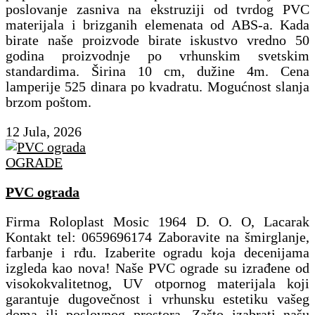
poslovanje zasniva na ekstruziji od tvrdog PVC
materijala i brizganih elemenata od ABS-a. Kada
birate naše proizvode birate iskustvo vredno 50
godina proizvodnje po vrhunskim svetskim
standardima. Širina 10 cm, dužine 4m. Cena
lamperije 525 dinara po kvadratu. Mogućnost slanja
brzom poštom.
12 Jula, 2026
OGRADE
PVC ograda
Firma Roloplast Mosic 1964 D. O. O, Lacarak
Kontakt tel: 0659696174 Zaboravite na šmirglanje,
farbanje i rđu. Izaberite ogradu koja decenijama
izgleda kao nova! ​Naše PVC ograde su izrađene od
visokokvalitetnog, UV otpornog materijala koji
garantuje dugovečnost i vrhunsku estetiku vašeg
doma ili poslovnog prostora. Zašto izabrati našu