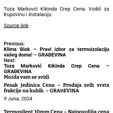
Toza Marković Kikinda Crep Cena: Vodič za
Kupovinu i Instalaciju
Source link
N
Previous:
a
Klima Blok – Pravi izbor za termoizolaciju
v
vašeg doma! – GRAĐEVINA
i
Next:
g
Toza Marković Kikinda Crep Cena –
a
GRAĐEVINA
c
Možda vam se svidi
i
Pesak Jedinica Cena – Prodaja svih vrsta
j
frakcije na kubik. – GRAĐEVINA
a
9 Juna, 2024
č
l
a
Termosilent 10mm Cena – Najpovoljija cena