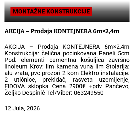
MONTAŽNE KONSTRUKCIJE
AKCIJA – Prodaja KONTEJNERA 6m×2,4m
AKCIJA – Prodaja KONTEJNERA 6m×2,4m
Konstrukcija: čelična pocinkovana Paneli 5cm
Pod: elementi cementna košuljica završno
linoleum Krov: lim kamena vuna lim Stolarija:
alu vrata, pvc prozori 2 kom Elektro instalacije:
2 utičnice, prekidač, rasveta uzemljenje,
FIDOVA sklopka Cena 2900€ +pdv Pančevo,
Željko Despinić Tel/Viber: 063249550
12 Jula, 2026