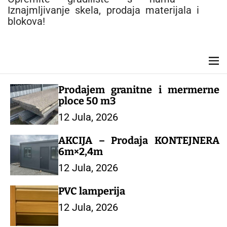
e
Iznajmljivanje skela, prodaja materijala i
n
blokova!
t
M
e
n
Prodajem granitne i mermerne
u
ploce 50 m3
12 Jula, 2026
AKCIJA – Prodaja KONTEJNERA
6m×2,4m
12 Jula, 2026
PVC lamperija
12 Jula, 2026