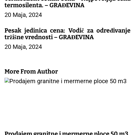
n
termosilenta. – GRAĐEVINA
a
20 Maja, 2024
k
a
Pesak jedinica cena: Vodič za određivanje
tržišne vrednosti – GRAĐEVINA
20 Maja, 2024
More From Author
Prodajem granitne i mermerne ploce 50 m3