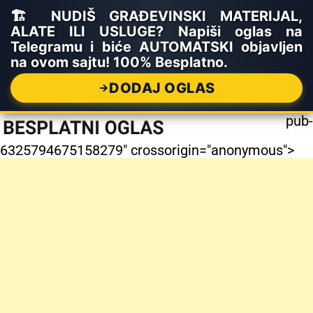
🏗️ NUDIŠ GRAĐEVINSKI MATERIJAL,
ALATE ILI USLUGE? Napiši oglas na
Telegramu i biće AUTOMATSKI objavljen
na ovom sajtu! 100% Besplatno.
DODAJ OGLAS
pub-
6325794675158279" crossorigin="anonymous">