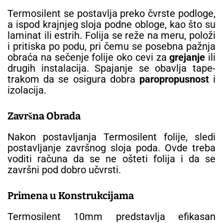
Termosilent se postavlja preko čvrste podloge,
a ispod krajnjeg sloja podne obloge, kao što su
laminat ili estrih. Folija se reže na meru, položi
i pritiska po podu, pri čemu se posebna pažnja
obraća na sečenje folije oko cevi za
grejanje
ili
drugih instalacija. Spajanje se obavlja tape-
trakom da se osigura dobra
paropropusnost
i
izolacija.
Završna Obrada
Nakon postavljanja Termosilent folije, sledi
postavljanje završnog sloja poda. Ovde treba
voditi računa da se ne ošteti folija i da se
završni pod dobro učvrsti.
Primena u Konstrukcijama
Termosilent 10mm predstavlja efikasan