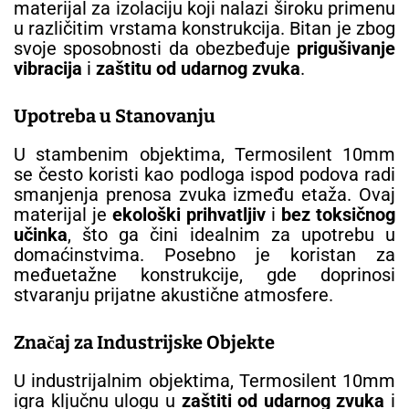
materijal za izolaciju koji nalazi široku primenu
u različitim vrstama konstrukcija. Bitan je zbog
svoje sposobnosti da obezbeđuje
prigušivanje
vibracija
i
zaštitu od udarnog zvuka
.
Upotreba u Stanovanju
U stambenim objektima, Termosilent 10mm
se često koristi kao podloga ispod podova radi
smanjenja prenosa zvuka između etaža. Ovaj
materijal je
ekološki prihvatljiv
i
bez toksičnog
učinka
, što ga čini idealnim za upotrebu u
domaćinstvima. Posebno je koristan za
međuetažne konstrukcije, gde doprinosi
stvaranju prijatne akustične atmosfere.
Značaj za Industrijske Objekte
U industrijalnim objektima, Termosilent 10mm
igra ključnu ulogu u
zaštiti od udarnog zvuka
i