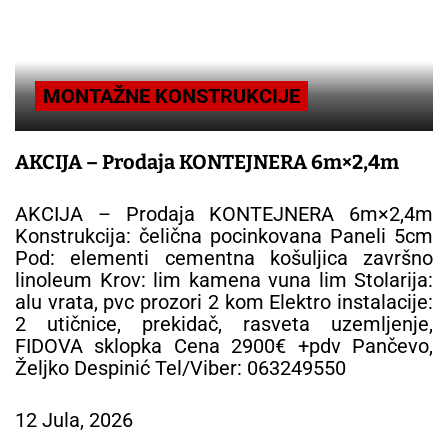
MONTAŽNE KONSTRUKCIJE
AKCIJA – Prodaja KONTEJNERA 6m×2,4m
AKCIJA – Prodaja KONTEJNERA 6m×2,4m
Konstrukcija: čelična pocinkovana Paneli 5cm
Pod: elementi cementna košuljica završno
linoleum Krov: lim kamena vuna lim Stolarija:
alu vrata, pvc prozori 2 kom Elektro instalacije:
2 utičnice, prekidač, rasveta uzemljenje,
FIDOVA sklopka Cena 2900€ +pdv Pančevo,
Željko Despinić Tel/Viber: 063249550
12 Jula, 2026