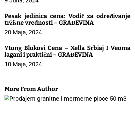
9 Juna, 2024
a
k
a
Pesak jedinica cena: Vodič za određivanje
tržišne vrednosti – GRAĐEVINA
20 Maja, 2024
Ytong Blokovi Cena – Xella Srbiaj I Veoma
lagani i praktični – GRAĐEVINA
10 Maja, 2024
More From Author