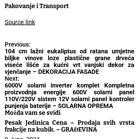
Pakovanje i Transport
Source link
N
Previous:
a
104 cm lažni eukaliptus od ratana umjetne
v
biljke vinove loze plastične grane drveća
i
viseće lišće za kućni vrt vanjski dekor za
g
vjenčanje – DEKORACIJA FASADE
a
Next:
c
6000V solarni inverter komplet Kompletna
i
proizvodnja energije 600V solarni panel
j
110V/220V sistem 12V solarni panel kontroler
a
punjenja baterije – SOLARNA OPREMA
č
Možda vam se svidi
l
Pesak Jedinica Cena – Prodaja svih vrsta
a
frakcije na kubik. – GRAĐEVINA
n