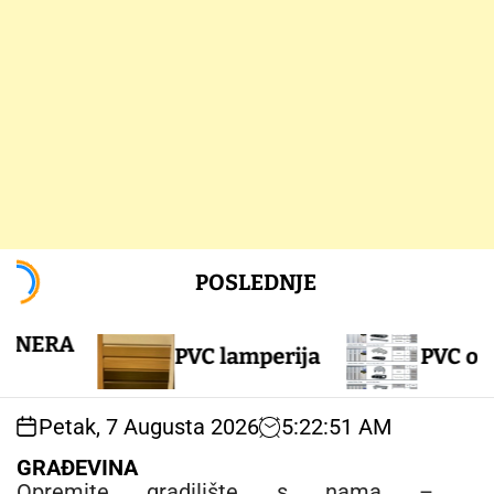
S
POSLEDNJE
k
i
p
PVC lamperija
PVC ograda
t
o
c
Petak, 7 Augusta 2026
5
:
22
:
52
AM
o
n
GRAĐEVINA
t
Opremite gradilište s nama –