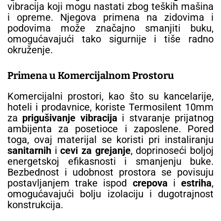
vibracija koji mogu nastati zbog teških mašina
i opreme. Njegova primena na zidovima i
podovima može značajno smanjiti buku,
omogućavajući tako sigurnije i tiše radno
okruženje.
Primena u Komercijalnom Prostoru
Komercijalni prostori, kao što su kancelarije,
hoteli i prodavnice, koriste Termosilent 10mm
za
prigušivanje vibracija
i stvaranje prijatnog
ambijenta za posetioce i zaposlene. Pored
toga, ovaj materijal se koristi pri instaliranju
sanitarnih
i
cevi za grejanje
, doprinoseći boljoj
energetskoj efikasnosti i smanjenju buke.
Bezbednost i udobnost prostora se povisuju
postavljanjem trake ispod
crepova
i
estriha
,
omogućavajući bolju izolaciju i dugotrajnost
konstrukcija.