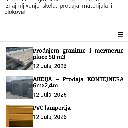
e
Iznajmljivanje skela, prodaja materijala i
n
blokova!
t
M
e
n
Prodajem granitne i mermerne
u
ploce 50 m3
12 Jula, 2026
AKCIJA – Prodaja KONTEJNERA
6m×2,4m
12 Jula, 2026
PVC lamperija
12 Jula, 2026