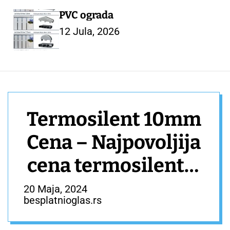
PVC ograda
12 Jula, 2026
Termosilent 10mm
Cena – Najpovoljija
cena termosilenta.
– GRAĐEVINA
20 Maja, 2024
besplatnioglas.rs