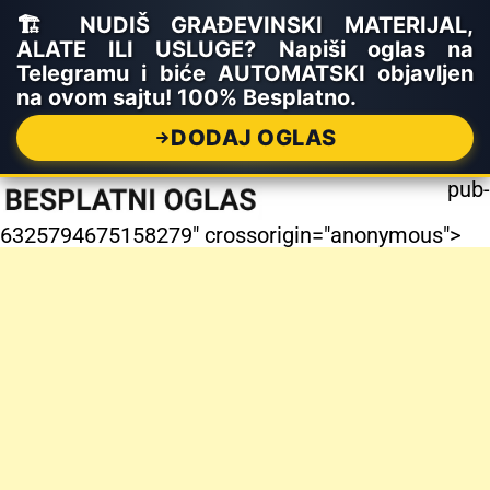
🏗️ NUDIŠ GRAĐEVINSKI MATERIJAL,
ALATE ILI USLUGE? Napiši oglas na
Telegramu i biće AUTOMATSKI objavljen
na ovom sajtu! 100% Besplatno.
DODAJ OGLAS
pub-
6325794675158279" crossorigin="anonymous">