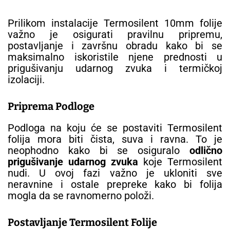
Prilikom instalacije Termosilent 10mm folije
važno je osigurati pravilnu pripremu,
postavljanje i završnu obradu kako bi se
maksimalno iskoristile njene prednosti u
prigušivanju udarnog zvuka i termičkoj
izolaciji.
Priprema Podloge
Podloga na koju će se postaviti Termosilent
folija mora biti čista, suva i ravna. To je
neophodno kako bi se osiguralo
odlično
prigušivanje udarnog zvuka
koje Termosilent
nudi. U ovoj fazi važno je ukloniti sve
neravnine i ostale prepreke kako bi folija
mogla da se ravnomerno položi.
Postavljanje Termosilent Folije