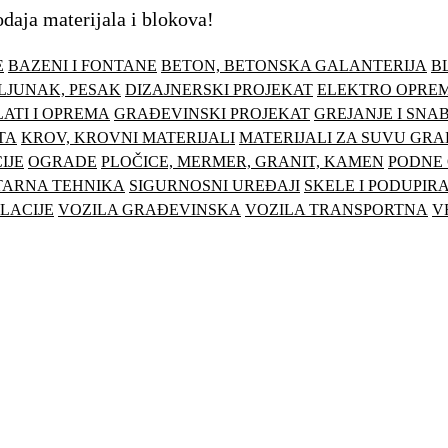
odaja materijala i blokova!
E
BAZENI I FONTANE
BETON, BETONSKA GALANTERIJA
B
ŠLJUNAK, PESAK
DIZAJNERSKI PROJEKAT
ELEKTRO OPRE
ATI I OPREMA
GRAĐEVINSKI PROJEKAT
GREJANJE I SN
TA
KROV, KROVNI MATERIJALI
MATERIJALI ZA SUVU GR
IJE
OGRADE
PLOČICE, MERMER, GRANIT, KAMEN
PODNE
TARNA TEHNIKA
SIGURNOSNI UREĐAJI
SKELE I PODUPIRA
LACIJE
VOZILA GRAĐEVINSKA
VOZILA TRANSPORTNA
V