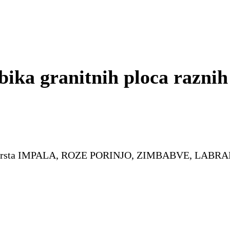
ika granitnih ploca raznih 
ina i vrsta IMPALA, ROZE PORINJO, ZIMBABVE, LABR