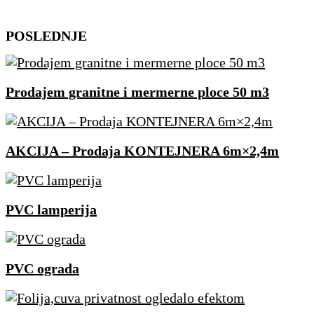
Skip
POSLEDNJE
to
content
Prodajem granitne i mermerne ploce 50 m3
AKCIJA – Prodaja KONTEJNERA 6m×2,4m
PVC lamperija
PVC ograda