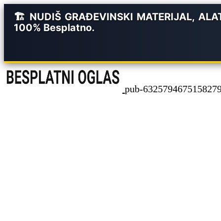
🏗️ NUDIŠ GRAĐEVINSKI MATERIJAL, ALATE
100% Besplatno.
pub-6325794675158279