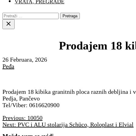
VRATA, PREGRADE
Pretraga:
Close
search
Prodajem 18 kib
26 Februara, 2026
Peđa
Prodajem 18 kibika granitnih ploca raznih deblj
Pedja, Pančevo
Tel/Viber: 0616620900
Navigacija
Previous:
10050
članaka
Next:
PVC i ALU stolarija Schüco, Roloplast i Elvial