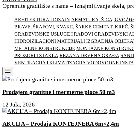
Opremite gradilište s nama – Iznajmljivanje skela, pr
ARHITEKTURA I DIZAJN
ARMATURA, ŽICA, GVOŽĐ
BRAVE, ŠRAFOVI, KVAKE, ŠARKE
CEMENT, KREČ, 
GRAĐEVINSKE USLUGE I RADOVI
GRAĐEVINSKI AL
HIDROIZILACIONI MATERIJALI
IZGRADNJA OBJEKA
METALNE KONSTRUKCIJE
MONTAŽNE KONSTRUKC
PROZORI I STAKLA
REZANA DRVENA GRAĐA
SANI
VENTILACIJA I KLIMATIZACIJA
VODOVODNE INSTA
Menu
Prodajem granitne i mermerne ploce 50 m3
12 Jula, 2026
AKCIJA – Prodaja KONTEJNERA 6m×2,4m