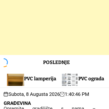
S
POSLEDNJE
k
i
p
PVC lamperija
PVC ograda
t
o
c
Subota, 8 Augusta 2026
1
:
40
:
46
PM
o
n
GRAĐEVINA
t
Opremite gradilište s nama –