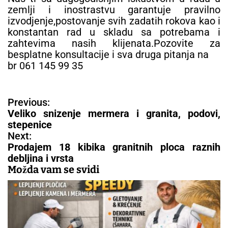
zemlji i inostrastvu garantuje pravilno
izvodjenje,postovanje svih zadatih rokova kao i
konstantan rad u skladu sa potrebama i
zahtevima nasih klijenata.Pozovite za
besplatne konsultacije i sva druga pitanja na
br 061 145 99 35
N
Previous:
a
Veliko snizenje mermera i granita, podovi,
v
stepenice
i
Next:
g
Prodajem 18 kibika granitnih ploca raznih
a
debljina i vrsta
c
Možda vam se svidi
i
j
a
č
l