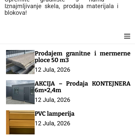
e
Iznajmljivanje skela, prodaja materijala i
n
blokova!
t
M
e
n
Prodajem granitne i mermerne
u
ploce 50 m3
12 Jula, 2026
AKCIJA – Prodaja KONTEJNERA
6m×2,4m
12 Jula, 2026
PVC lamperija
12 Jula, 2026