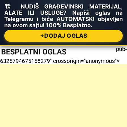
🏗️ NUDIŠ GRAĐEVINSKI MATERIJAL,
ALATE ILI USLUGE? Napiši oglas na
Telegramu i biće AUTOMATSKI objavljen
na ovom sajtu! 100% Besplatno.
DODAJ OGLAS
pub-
6325794675158279" crossorigin="anonymous">