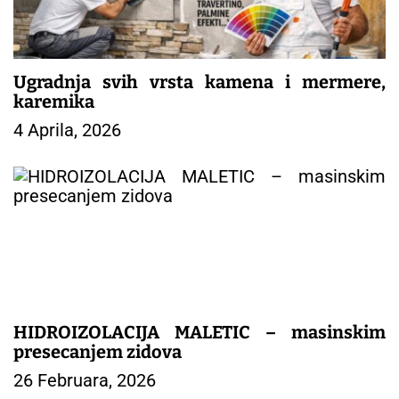
a
n
a
k
Ugradnja svih vrsta kamena i mermere,
a
karemika
4 Aprila, 2026
HIDROIZOLACIJA MALETIC – masinskim
presecanjem zidova
26 Februara, 2026