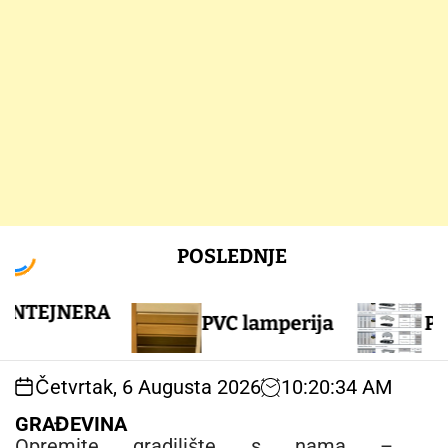
S
POSLEDNJE
k
i
p
JNERA
PVC lamperija
PVC ogra
t
o
c
Četvrtak, 6 Augusta 2026
10
:
20
:
35
AM
o
n
GRAĐEVINA
t
Opremite gradilište s nama –