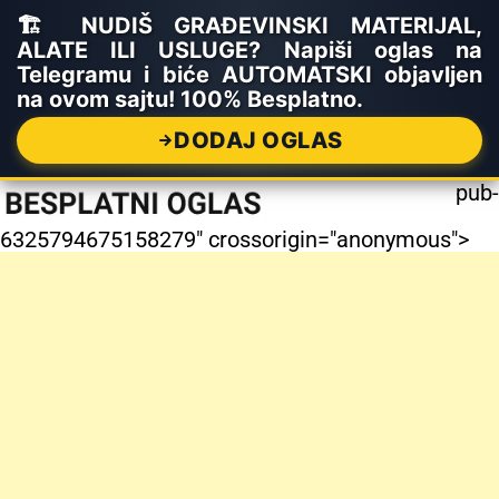
🏗️ NUDIŠ GRAĐEVINSKI MATERIJAL,
ALATE ILI USLUGE? Napiši oglas na
Telegramu i biće AUTOMATSKI objavljen
na ovom sajtu! 100% Besplatno.
DODAJ OGLAS
pub-
6325794675158279" crossorigin="anonymous">