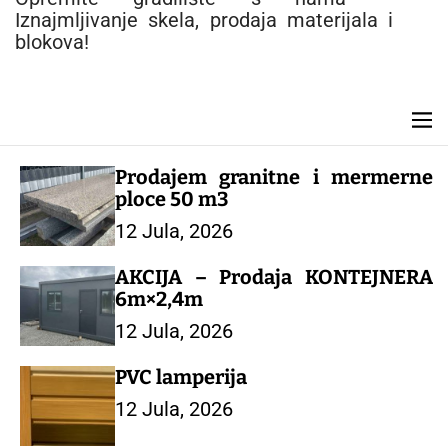
e
Iznajmljivanje skela, prodaja materijala i
n
blokova!
t
M
e
n
Prodajem granitne i mermerne
u
ploce 50 m3
12 Jula, 2026
AKCIJA – Prodaja KONTEJNERA
6m×2,4m
12 Jula, 2026
PVC lamperija
12 Jula, 2026