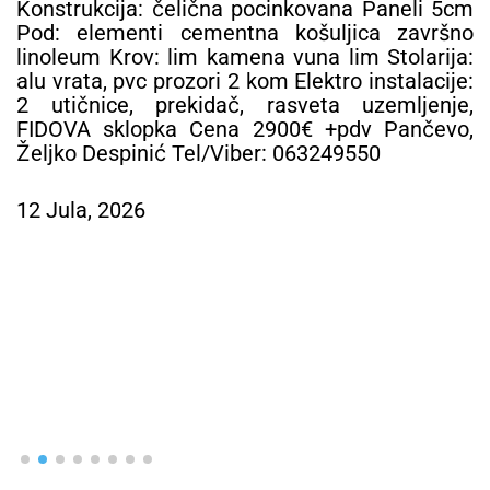
Konstrukcija: čelična pocinkovana Paneli 5cm
Pod: elementi cementna košuljica završno
linoleum Krov: lim kamena vuna lim Stolarija:
alu vrata, pvc prozori 2 kom Elektro instalacije:
2 utičnice, prekidač, rasveta uzemljenje,
FIDOVA sklopka Cena 2900€ +pdv Pančevo,
Željko Despinić Tel/Viber: 063249550
12 Jula, 2026