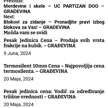
N
Previous:
a
Merdevine i skele – UC PARTIZAN DOO –
v
GRAĐEVINA
i
Next:
g
Blokovi za zidanje – Pronadjite pravi izbog
a
blokova za Vas! – GRAĐEVINA
c
Možda vam se svidi
i
Pesak Jedinica Cena – Prodaja svih vrsta
j
frakcije na kubik. – GRAĐEVINA
a
9 Juna, 2024
č
l
a
Termosilent 10mm Cena – Najpovoljija cena
n
termosilenta. – GRAĐEVINA
a
20 Maja, 2024
k
a
Pesak jedinica cena: Vodič za određivanje
tržišne vrednosti – GRAĐEVINA
20 Maja, 2024