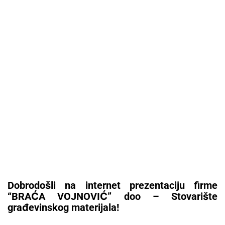
Dobrodošli na internet prezentaciju firme
“BRAĆA VOJNOVIĆ” doo – Stovarište
građevinskog materijala!