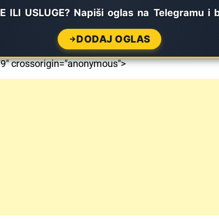
LI USLUGE? Napiši oglas na Telegramu i b
DODAJ OGLAS
" crossorigin="anonymous">