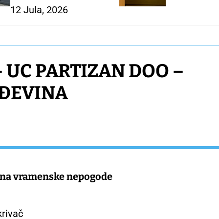
12 Jula, 2026
 – UC PARTIZAN DOO –
ĐEVINA
h na vramenske nepogode
krivač