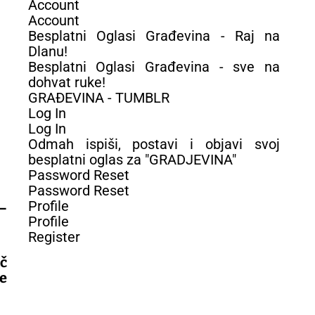
Account
Account
Besplatni Oglasi Građevina - Raj na
Dlanu!
Besplatni Oglasi Građevina - sve na
dohvat ruke!
GRAĐEVINA - TUMBLR
Log In
Log In
Odmah ispiši, postavi i objavi svoj
besplatni oglas za "GRADJEVINA"
Password Reset
Password Reset
Profile
–
Profile
Register
č
e