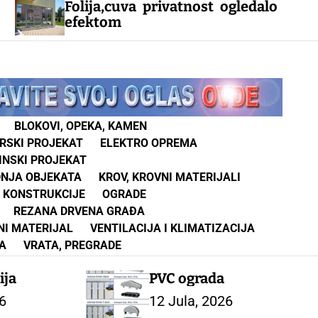
olija,cuva privatnost ogledalo
Iznaj
efektom
Čačak
BLOKOVI, OPEKA, KAMEN
RSKI PROJEKAT
ELEKTRO OPREMA
INSKI PROJEKAT
DNJA OBJEKATA
KROV, KROVNI MATERIJALI
 KONSTRUKCIJE
OGRADE
REZANA DRVENA GRAĐA
NI MATERIJAL
VENTILACIJA I KLIMATIZACIJA
A
VRATA, PREGRADE
ija
PVC ograda
6
12 Jula, 2026