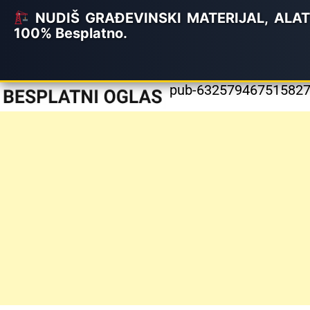
NUDIŠ GRAĐEVINSKI MATERIJAL, ALATE I
100% Besplatno.
pub-6325794675158279