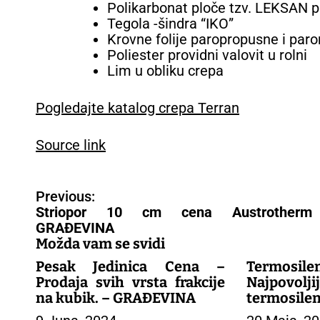
Polikarbonat ploče tzv. LEKSAN p
Tegola -šindra “IKO”
Krovne folije paropropusne i par
Poliester providni valovit u rolni
Lim u obliku crepa
Pogledajte katalog crepa Terran
Source link
N
Previous:
a
Striopor 10 cm cena Austrother
v
GRAĐEVINA
i
Možda vam se svidi
g
Pesak Jedinica Cena –
Termosil
a
Prodaja svih vrsta frakcije
Najpov
c
na kubik. – GRAĐEVINA
termosile
i