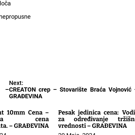
loča
onepropusne
Next:
m –
CREATON crep – Stovarište Braća Vojnović 
GRAĐEVINA
ent 10mm Cena –
Pesak jedinica cena: Vodi
oljija cena
za određivanje tržišn
nta. – GRAĐEVINA
vrednosti – GRAĐEVINA