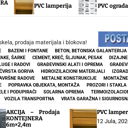
F
PVC lamperija
PVC ograda
kela, prodaja materijala i blokova!
E
BAZENI I FONTANE
BETON, BETONSKA GALANTERIJA
VAKE, ŠARKE
CEMENT, KREČ, ŠLJUNAK, PESAK
DIZAJNE
UGE I RADOVI
GRAĐEVINSKI ALATI I OPREMA
GRAĐEV
ČVRSTA GORIVA
HIDROIZILACIONI MATERIJALI
IZGRA
ZAVRŠNE RADOVE
METALNE KONSTRUKCIJE
MONTAŽNE
E
POPRAVKA OBJEKATA, MONTAŽA
PROZORI I STAKLA
ELE I PODUPIRAČI
SOLARNA OPREMA
TERMOIZOLACIO
VOZILA TRANSPORTNA
VRATA GARAŽNA I SIGURNOSN
AKCIJA – Prodaja
PVC lamper
KONTEJNERA
12 Jula, 202
6m×2,4m