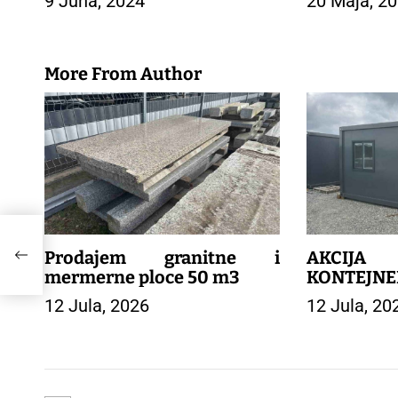
9 Juna, 2024
20 Maja, 2
j
a
č
l
More From Author
a
n
a
k
a
m –
Prodajem granitne i
AKCIJA
mermerne ploce 50 m3
KONTEJNE
12 Jula, 2026
12 Jula, 20