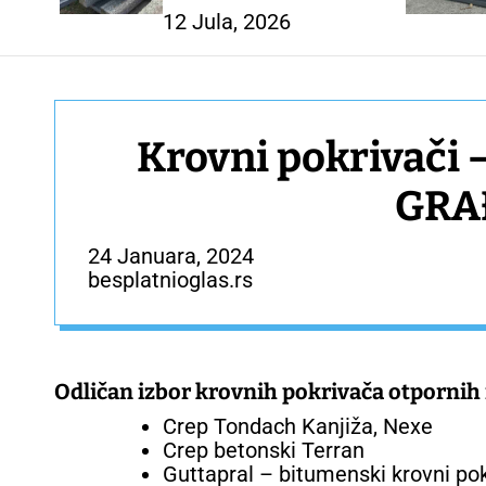
12 Jula, 2026
Krovni pokrivači
GRA
24 Januara, 2024
besplatnioglas.rs
Odličan izbor krovnih pokrivača otporni
Crep Tondach Kanjiža, Nexe
Crep betonski Terran
Guttapral – bitumenski krovni po