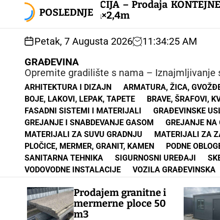
S
AKCIJA – Prodaja KONTEJNERA
k
POSLEDNJE
6m×2,4m
i
p
Petak, 7 Augusta 2026
11
:
34
:
26
AM
t
o
GRAĐEVINA
c
Opremite gradilište s nama – Iznajmljivanje s
o
n
ARHITEKTURA I DIZAJN
ARMATURA, ŽICA, GVOŽĐ
t
BOJE, LAKOVI, LEPAK, TAPETE
BRAVE, ŠRAFOVI, K
e
FASADNI SISTEMI I MATERIJALI
GRAĐEVINSKE USL
n
GREJANJE I SNABDEVANJE GASOM
GREJANJE NA 
t
MATERIJALI ZA SUVU GRADNJU
MATERIJALI ZA 
PLOČICE, MERMER, GRANIT, KAMEN
PODNE OBLOG
SANITARNA TEHNIKA
SIGURNOSNI UREĐAJI
SK
VODOVODNE INSTALACIJE
VOZILA GRAĐEVINSKA
Prodajem granitne i
mermerne ploce 50
m3