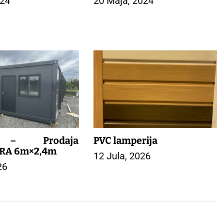
024
20 Maja, 2024
 – Prodaja
PVC lamperija
RA 6m×2,4m
12 Jula, 2026
26