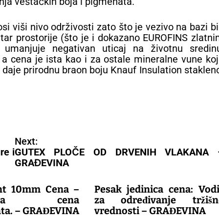
anja veštačkih boja i pigmenata.
viši nivo održivosti zato što je vezivo na bazi b
utar prostorije (što je i dokazano EUROFINS zlatn
, umanjuje negativan uticaj na životnu sredinu
a cena je ista kao i za ostale mineralne vune ko
 daje prirodnu braon boju Knauf Insulation staklen
Next:
re i
GUTEX PLOČE OD DRVENIH VLAKANA 
GRAĐEVINA
ent 10mm Cena –
Pesak jedinica cena: Vodi
oljija cena
za određivanje tržišn
nta. – GRAĐEVINA
vrednosti – GRAĐEVINA