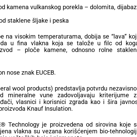
d kamena vulkanskog porekla – dolomita, dijaba
d staklene šljake i peska
ope na visokim temperaturama, dobija se “lava” ko
da u fina vlakna koja se talože u filc od koga
izvod – ploče kamene, odnosno rolne staklen
ion nose znak EUCEB.
eral wool products) predstavlja potvrdu nezavisn
d mineralne vune zadovoljavaju kriterijume z
ači, vlasnici i korisnici zgrada kao i šira javno
proizvoda Knauf Insulation.
® Technology je proizvedena od sirovina koje s
 a njena vlakna su vezana korišćenjem bio-tehnologi