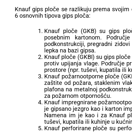
Knauf gips ploče se razlikuju prema svojim 
6 osnovnih tipova gips ploča:
Knauf ploče (GKB) su gips plo
posebnim kartonom. Područje
podkonstrukciji, pregradni zidovi
lepka na bazi gipsa.
Knauf ploče (GKBI) su gips ploče 
protiv upijanja vlage. Područje p
prostore (npr. tuševi, kupatila ili
Knauf požarnootporne ploče (GKF)
zaštite od požara, staklenim vl
plafona na metalnoj podkonstrukci
za požarnom otpornošću.
Knauf impregnirane požarnootpor
je gipsano jezgro kao i karton i
Namena im je kao i za Knauf plo
tuševi, kupatila ili kuhinje u kućn
Knauf perforirane ploče su perfor