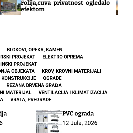
ija,cuva privatnost ogledalo
Iznajml
ektom
Čačak
BLOKOVI, OPEKA, KAMEN
ERSKI PROJEKAT
ELEKTRO OPREMA
INSKI PROJEKAT
DNJA OBJEKATA
KROV, KROVNI MATERIJALI
 KONSTRUKCIJE
OGRADE
REZANA DRVENA GRAĐA
NI MATERIJAL
VENTILACIJA I KLIMATIZACIJA
NA
VRATA, PREGRADE
ija
PVC ograda
6
12 Jula, 2026