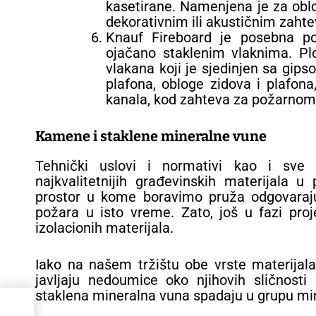
kasetirane. Namenjena je za oblo
dekorativnim ili akustičnim zaht
Knauf Fireboard je posebna po
ojačano staklenim vlaknima. Pl
vlakana koji je sjedinjen sa gip
plafona, obloge zidova i plafona,
kanala, kod zahteva za požarnom
Kamene i staklene mineralne vune
Tehnički uslovi i normativi kao i sve za
najkvalitetnijih građevinskih materijala 
prostor u kome boravimo pruža odgovaraju
požara u isto vreme. Zato, još u fazi proj
izolacionih materijala.
Iako na našem tržištu obe vrste materijala
javljaju nedoumice oko njihovih sličnosti
staklena mineralna vuna spadaju u grupu mi
ana