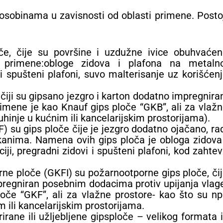
osobinama u zavisnosti od oblasti primene. Posto
če, čije su površine i uzdužne ivice obuhvaćen
 primene:obloge zidova i plafona na metalno
 i spušteni plafoni, suvo malterisanje uz korišćen
čiji su gipsano jezgro i karton dodatno impregnira
rimene je kao Knauf gips ploče “GKB”, ali za vlaž
 kuhinje u kućnim ili kancelarijskim prostorijama).
 su gips ploče čije je jezgro dodatno ojačano, ra
akanima. Namena ovih gips ploča je obloga zidova
ji, pregradni zidovi i spušteni plafoni, kod zahte
ne ploče (GKFI) su požarnootporne gips ploče, či
mpregniran posebnim dodacima protiv upijanja vlag
če “GKF”, ali za vlažne prostore- kao što su np
im ili kancelarijskim prostorijama.
irane ili užljebljene gipsploče – velikog formata i