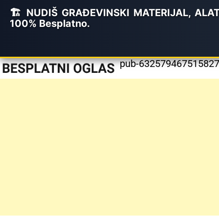
🏗️ NUDIŠ GRAĐEVINSKI MATERIJAL, ALATE 
100% Besplatno.
pub-6325794675158279