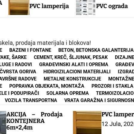
Fol
PVC lamperija
PVC ograda
ef
kela, prodaja materijala i blokova!
E
BAZENI I FONTANE
BETON, BETONSKA GALANTERIJA
VAKE, ŠARKE
CEMENT, KREČ, ŠLJUNAK, PESAK
DIZAJN
UGE I RADOVI
GRAĐEVINSKI ALATI I OPREMA
GRAĐEV
 ČVRSTA GORIVA
HIDROIZILACIONI MATERIJALI
IZGRA
ZAVRŠNE RADOVE
METALNE KONSTRUKCIJE
MONTAŽNE
E
POPRAVKA OBJEKATA, MONTAŽA
PROZORI I STAKLA
ELE I PODUPIRAČI
SOLARNA OPREMA
TERMOIZOLACIO
VOZILA TRANSPORTNA
VRATA GARAŽNA I SIGURNOS
AKCIJA – Prodaja
PVC lamper
KONTEJNERA
12 Jula, 202
6m×2,4m