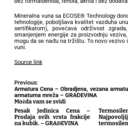
bez formaldehida, fenola, akrila i bez dodav
Mineralna vuna sa ECOSE® Technology donosi 
tehnologije, poboljšava kvalitet vazduha un
sertifikatom), povećava održivost zgrada
smanjenjem energije za proizvodnju veziva, 
mogu da se nađu na tržištu. To novo vezivo i
vuni.
Source link
N
Previous:
a
Armatura Cena – Obradjena, vezana armatu
v
armaturna mreža – GRAĐEVINA
i
Možda vam se svidi
g
Pesak Jedinica Cena –
Termosil
a
Prodaja svih vrsta frakcije
Najpov
c
na kubik. – GRAĐEVINA
termosile
i