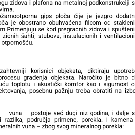
gu zidova i plafona na metalnoj podkonstrukciji 
evima.
žarnootporna gips ploča čije je jezgro dodatn
oča je obostrano obuhvaćena filcom od stakleni
som.Primenjuju se kod pregradnih zidova i spušten
 zidnih šahti, stubova, instalacionih i ventilacion
 otpornošću.
htevniji korisnici objekata, diktiraju upotreb
u procesu građenja objekata. Naročito je bitno 
ću toplotu i akustički komfor kao i sigurnost 
ektovanja, posebnu pažnju treba obratiti na izb
 – vuna – postoje već dugi niz godina, i dalje 
 i razlika, područja primene, porekla. I kamenа
neralnih vuna – zbog svog mineralnog porekla: