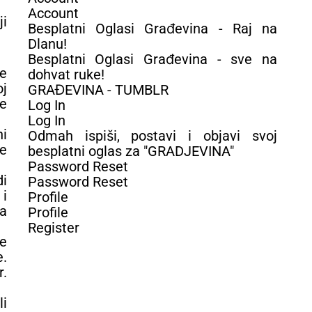
Account
ji
Besplatni Oglasi Građevina - Raj na
Dlanu!
Besplatni Oglasi Građevina - sve na
e
dohvat ruke!
j
GRAĐEVINA - TUMBLR
je
Log In
Log In
ni
Odmah ispiši, postavi i objavi svoj
ne
besplatni oglas za "GRADJEVINA"
Password Reset
di
Password Reset
 i
Profile
va
Profile
Register
je
e.
r.
li