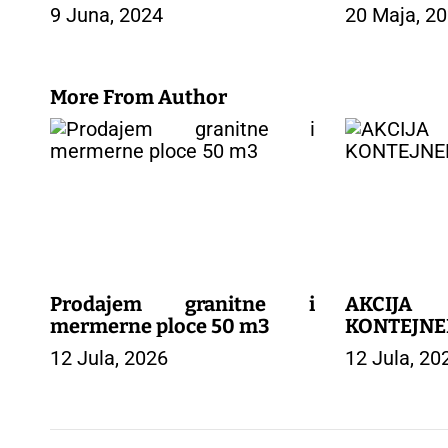
9 Juna, 2024
20 Maja, 2
j
a
č
l
More From Author
a
n
a
k
a
Prodajem granitne i
AKCIJA
mermerne ploce 50 m3
KONTEJNE
12 Jula, 2026
12 Jula, 20