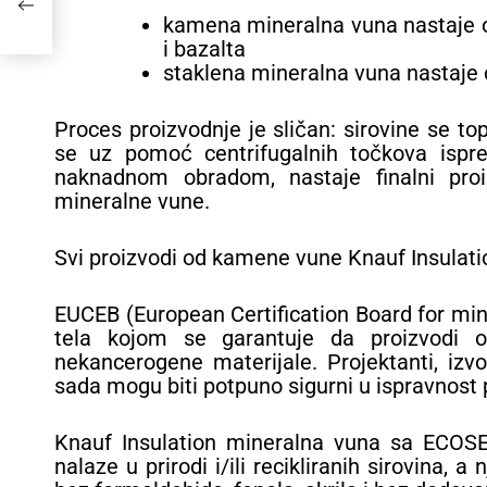
a –
kamena mineralna vuna nastaje o
i bazalta
staklena mineralna vuna nastaje o
Proces proizvodnje je sličan: sirovine se t
se uz pomoć centrifugalnih točkova ispre
naknadnom obradom, nastaje finalni pro
mineralne vune.
Svi proizvodi od kamene vune Knauf Insulat
EUCEB (European Certification Board for min
tela kojom se garantuje da proizvodi o
nekancerogene materijale. Projektanti, izvođ
sada mogu biti potpuno sigurni u ispravnost 
Knauf Insulation mineralna vuna sa ECOSE
nalaze u prirodi i/ili recikliranih sirovina,