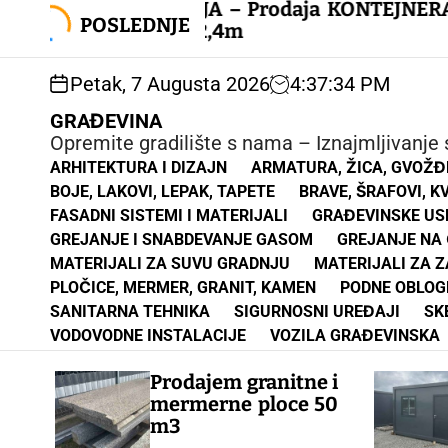
S
AKCIJA – Prodaja KONTEJNERA
k
POSLEDNJE
6m×2,4m
i
p
Petak, 7 Augusta 2026
4
:
37
:
35
PM
t
o
GRAĐEVINA
c
Opremite gradilište s nama – Iznajmljivanje s
o
ARHITEKTURA I DIZAJN
ARMATURA, ŽICA, GVOŽĐ
n
BOJE, LAKOVI, LEPAK, TAPETE
BRAVE, ŠRAFOVI, K
t
FASADNI SISTEMI I MATERIJALI
GRAĐEVINSKE USL
e
GREJANJE I SNABDEVANJE GASOM
GREJANJE NA
n
MATERIJALI ZA SUVU GRADNJU
MATERIJALI ZA 
t
PLOČICE, MERMER, GRANIT, KAMEN
PODNE OBLOG
SANITARNA TEHNIKA
SIGURNOSNI UREĐAJI
SK
VODOVODNE INSTALACIJE
VOZILA GRAĐEVINSKA
Prodajem granitne i
mermerne ploce 50
m3