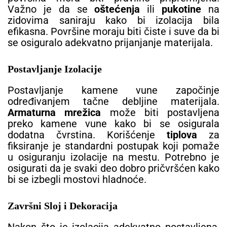
Važno je da se
oštećenja
ili
pukotine
na
zidovima saniraju kako bi izolacija bila
efikasna. Površine moraju biti čiste i suve da bi
se osiguralo adekvatno prijanjanje materijala.
Postavljanje Izolacije
Postavljanje kamene vune započinje
određivanjem tačne debljine materijala.
Armaturna mrežica
može biti postavljena
preko kamene vune kako bi se osigurala
dodatna čvrstina. Korišćenje
tiplova
za
fiksiranje je standardni postupak koji pomaže
u osiguranju izolacije na mestu. Potrebno je
osigurati da je svaki deo dobro pričvršćen kako
bi se izbegli mostovi hladnoće.
Završni Sloj i Dekoracija
Nakon što je izolacija adekvatno postavljena,