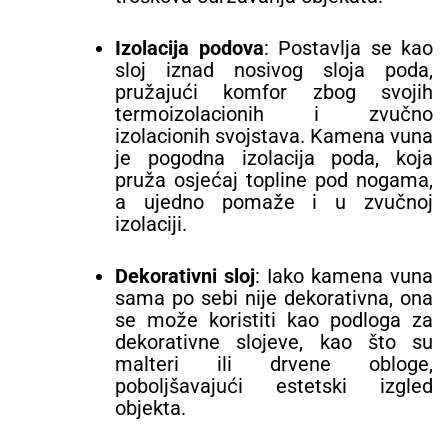
Izolacija podova
: Postavlja se kao
sloj iznad nosivog sloja poda,
pružajući komfor zbog svojih
termoizolacionih i zvučno
izolacionih svojstava. Kamena vuna
je pogodna izolacija poda, koja
pruža osjećaj topline pod nogama,
a ujedno pomaže i u zvučnoj
izolaciji.
Dekorativni sloj
: Iako kamena vuna
sama po sebi nije dekorativna, ona
se može koristiti kao podloga za
dekorativne slojeve, kao što su
malteri ili drvene obloge,
poboljšavajući estetski izgled
objekta.