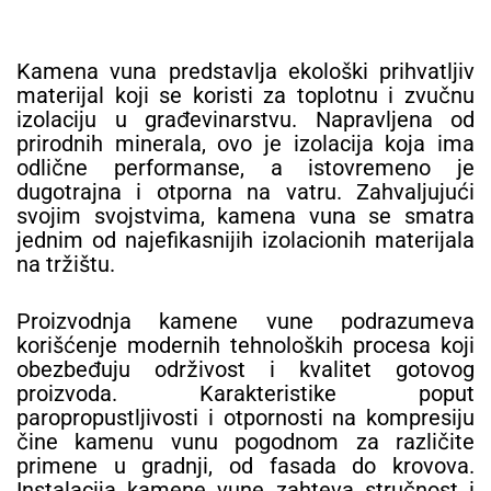
Kamena vuna predstavlja ekološki prihvatljiv
materijal koji se koristi za toplotnu i zvučnu
izolaciju u građevinarstvu. Napravljena od
prirodnih minerala, ovo je izolacija koja ima
odlične performanse, a istovremeno je
dugotrajna i otporna na vatru. Zahvaljujući
svojim svojstvima, kamena vuna se smatra
jednim od najefikasnijih izolacionih materijala
na tržištu.
Proizvodnja kamene vune podrazumeva
korišćenje modernih tehnoloških procesa koji
obezbeđuju održivost i kvalitet gotovog
proizvoda. Karakteristike poput
paropropustljivosti i otpornosti na kompresiju
čine kamenu vunu pogodnom za različite
primene u gradnji, od fasada do krovova.
Instalacija kamene vune zahteva stručnost i