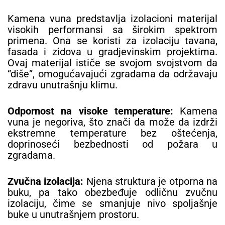
Kamena vuna predstavlja izolacioni materijal
visokih performansi sa širokim spektrom
primena. Ona se koristi za izolaciju tavana,
fasada i zidova u gradjevinskim projektima.
Ovaj materijal ističe se svojom svojstvom da
“diše”, omogućavajući zgradama da održavaju
zdravu unutrašnju klimu.
Odpornost na visoke temperature:
Kamena
vuna je negoriva, što znači da može da izdrži
ekstremne temperature bez oštećenja,
doprinoseći bezbednosti od požara u
zgradama.
Zvučna izolacija:
Njena struktura je otporna na
buku, pa tako obezbeđuje odličnu zvučnu
izolaciju, čime se smanjuje nivo spoljašnje
buke u unutrašnjem prostoru.