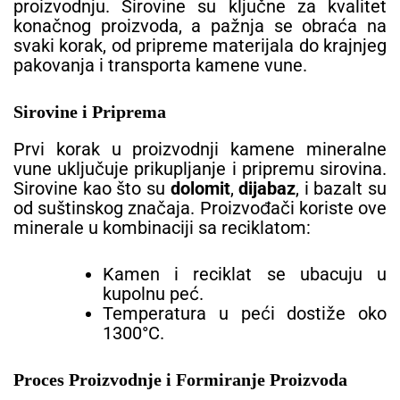
proizvodnju. Sirovine su ključne za kvalitet
konačnog proizvoda, a pažnja se obraća na
svaki korak, od pripreme materijala do krajnjeg
pakovanja i transporta kamene vune.
Sirovine i Priprema
Prvi korak u proizvodnji kamene mineralne
vune uključuje prikupljanje i pripremu sirovina.
Sirovine kao što su
dolomit
,
dijabaz
, i bazalt su
od suštinskog značaja. Proizvođači koriste ove
minerale u kombinaciji sa reciklatom:
Kamen i reciklat se ubacuju u
kupolnu peć.
Temperatura u peći dostiže oko
1300°C.
Proces Proizvodnje i Formiranje Proizvoda