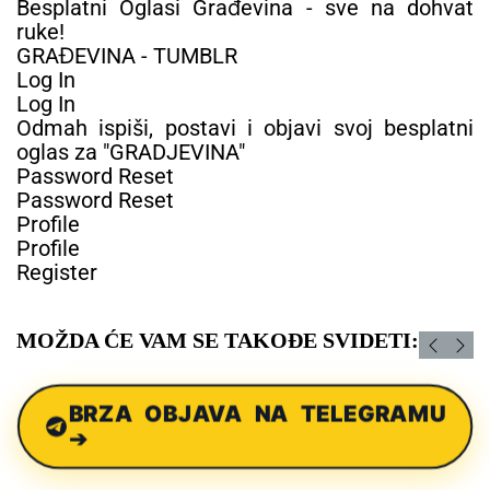
Besplatni Oglasi Građevina - sve na dohvat
ruke!
GRAĐEVINA - TUMBLR
Log In
Log In
Odmah ispiši, postavi i objavi svoj besplatni
oglas za "GRADJEVINA"
Password Reset
Password Reset
Profile
Profile
Register
MOŽDA ĆE VAM SE TAKOĐE SVIDETI:
BRZA OBJAVA NA TELEGRAMU
➔