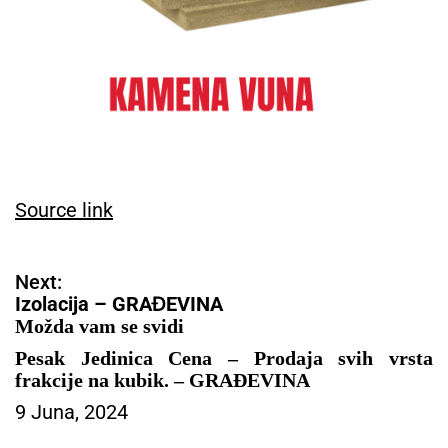
Source link
N
Next:
a
Izolacija – GRAĐEVINA
v
Možda vam se svidi
i
Pesak Jedinica Cena – Prodaja svih vrsta
g
frakcije na kubik. – GRAĐEVINA
a
9 Juna, 2024
c
i