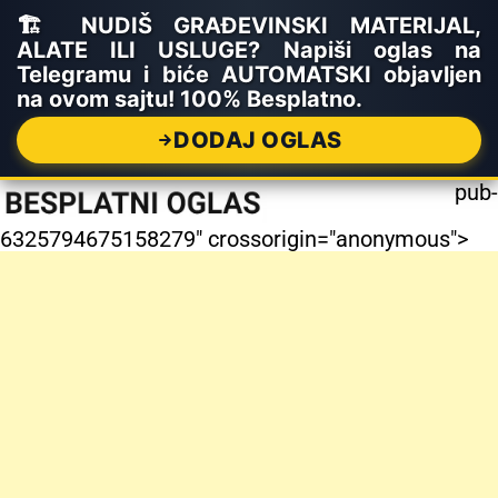
🏗️ NUDIŠ GRAĐEVINSKI MATERIJAL,
ALATE ILI USLUGE? Napiši oglas na
Telegramu i biće AUTOMATSKI objavljen
na ovom sajtu! 100% Besplatno.
DODAJ OGLAS
pub-
6325794675158279" crossorigin="anonymous">