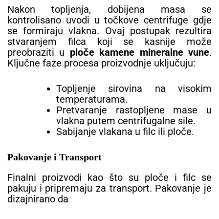
Nakon topljenja, dobijena masa se
kontrolisano uvodi u točkove centrifuge gdje
se formiraju vlakna. Ovaj postupak rezultira
stvaranjem filca koji se kasnije može
preobraziti u
ploče kamene mineralne vune
.
Ključne faze procesa proizvodnje uključuju:
Topljenje sirovina na visokim
temperaturama.
Pretvaranje rastopljene mase u
vlakna putem centrifugalne sile.
Sabijanje vlakana u filc ili ploče.
Pakovanje i Transport
Finalni proizvodi kao što su ploče i filc se
pakuju i pripremaju za transport. Pakovanje je
dizajnirano da