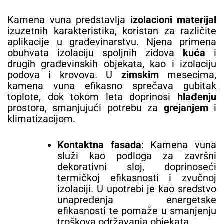
Kamena vuna predstavlja
izolacioni materijal
izuzetnih karakteristika, koristan za različite
aplikacije u građevinarstvu. Njena primena
obuhvata izolaciju spoljnih zidova
kuća
i
drugih građevinskih objekata, kao i izolaciju
podova i krovova. U
zimskim
mesecima,
kamena vuna efikasno sprečava gubitak
toplote, dok tokom leta doprinosi
hlađenju
prostora, smanjujući potrebu za
grejanjem
i
klimatizacijom.
Kontaktna fasada
: Kamena vuna
služi kao podloga za završni
dekorativni sloj, doprinoseći
termičkoj efikasnosti i zvučnoj
izolaciji. U upotrebi je kao sredstvo
unapređenja energetske
efikasnosti te pomaže u smanjenju
troškova održavanja objekata.