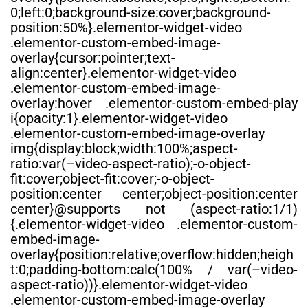
0;left:0;background-size:cover;background-
position:50%}.elementor-widget-video
.elementor-custom-embed-image-
overlay{cursor:pointer;text-
align:center}.elementor-widget-video
.elementor-custom-embed-image-
overlay:hover .elementor-custom-embed-play
i{opacity:1}.elementor-widget-video
.elementor-custom-embed-image-overlay
img{display:block;width:100%;aspect-
ratio:var(–video-aspect-ratio);-o-object-
fit:cover;object-fit:cover;-o-object-
position:center center;object-position:center
center}@supports not (aspect-ratio:1/1)
{.elementor-widget-video .elementor-custom-
embed-image-
overlay{position:relative;overflow:hidden;heigh
t:0;padding-bottom:calc(100% / var(–video-
aspect-ratio))}.elementor-widget-video
.elementor-custom-embed-image-overlay