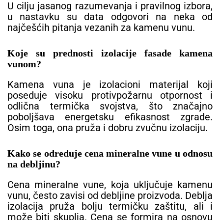
U cilju jasanog razumevanja i pravilnog izbora,
u nastavku su data odgovori na neka od
najčešćih pitanja vezanih za kamenu vunu.
Koje su prednosti izolacije fasade kamena
vunom?
Kamena vuna je izolacioni materijal koji
poseduje visoku protivpožarnu otpornost i
odlična termička svojstva, što značajno
poboljšava energetsku efikasnost zgrade.
Osim toga, ona pruža i dobru zvučnu izolaciju.
Kako se određuje cena mineralne vune u odnosu
na debljinu?
Cena mineralne vune, koja uključuje kamenu
vunu, često zavisi od debljine proizvoda. Deblja
izolacija pruža bolju termičku zaštitu, ali i
može biti skuplja. Cena se formira na osnovu