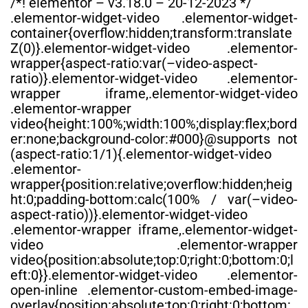
/*! elementor – v3.18.0 – 20-12-2023 */
.elementor-widget-video .elementor-widget-
container{overflow:hidden;transform:translate
Z(0)}.elementor-widget-video .elementor-
wrapper{aspect-ratio:var(–video-aspect-
ratio)}.elementor-widget-video .elementor-
wrapper iframe,.elementor-widget-video
.elementor-wrapper
video{height:100%;width:100%;display:flex;bord
er:none;background-color:#000}@supports not
(aspect-ratio:1/1){.elementor-widget-video
.elementor-
wrapper{position:relative;overflow:hidden;heig
ht:0;padding-bottom:calc(100% / var(–video-
aspect-ratio))}.elementor-widget-video
.elementor-wrapper iframe,.elementor-widget-
video .elementor-wrapper
video{position:absolute;top:0;right:0;bottom:0;l
eft:0}}.elementor-widget-video .elementor-
open-inline .elementor-custom-embed-image-
overlay{position:absolute;top:0;right:0;bottom: