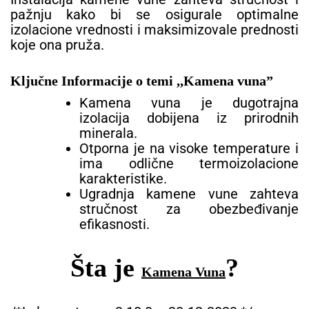
pažnju kako bi se osigurale optimalne
izolacione vrednosti i maksimizovale prednosti
koje ona pruža.
Ključne Informacije o temi ,,Kamena vuna”
Kamena vuna je dugotrajna
izolacija dobijena iz prirodnih
minerala.
Otporna je na visoke temperature i
ima odlične termoizolacione
karakteristike.
Ugradnja kamene vune zahteva
stručnost za obezbeđivanje
efikasnosti.
Šta je
?
Kamena Vuna