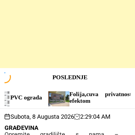
S
POSLEDNJE
k
i
p
Folija,cuva privatnost ogledalo
t
efektom
o
c
Subota, 8 Augusta 2026
2
:
29
:
06
AM
o
n
GRAĐEVINA
t
Opremite gradilište s nama –