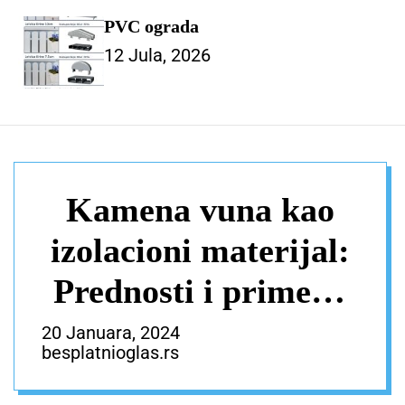
PVC ograda
12 Jula, 2026
Kamena vuna kao
izolacioni materijal:
Prednosti i primena
– GRAĐEVINA
20 Januara, 2024
besplatnioglas.rs