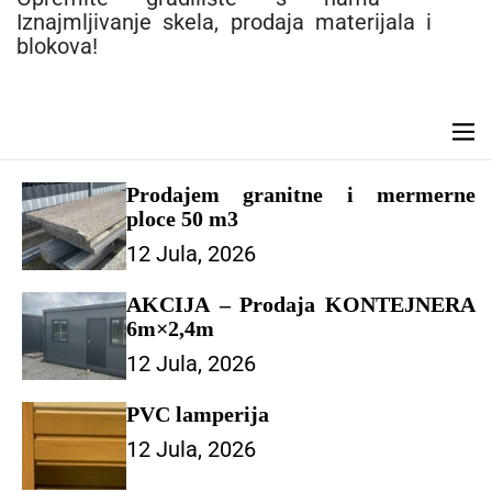
e
Iznajmljivanje skela, prodaja materijala i
n
blokova!
t
M
e
n
Prodajem granitne i mermerne
u
ploce 50 m3
12 Jula, 2026
AKCIJA – Prodaja KONTEJNERA
6m×2,4m
12 Jula, 2026
PVC lamperija
12 Jula, 2026