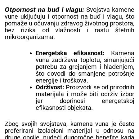
Otpornost na buđ i vlagu:
Svojstva kamene
vune uključuju i otpornost na buđ i vlagu, što
pomaže u očuvanju zdravog životnog prostora,
bez rizika od vlažnosti i rastu štetnih
mikroorganizama.
Energetska efikasnost:
Kamena
vuna zadržava toplotu, smanjujući
potrebu za grejanjem i hlađenjem,
što dovodi do smanjene potrošnje
energije i troškova.
Održivost:
Proizvodi se od prirodnih
materijala i može biti održiv izbor
jer doprinosi energetskoj
efikasnosti objekata.
Zbog svojih svojstava, kamena vuna je često
preferirani izolacioni materijal u odnosu na
druge opcije, nudeći dugoročne benefite kada