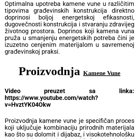
Optimalna upotreba kamene vune u različitim
tipovima građevinskih konstrukcija direktno
doprinosi boljoj energetskoj efikasnosti,
dugovečnosti konstrukcija i stvaranju zdravijeg
životnog prostora. Doprinos koji kamena vuna
pruža u smanjenju energetskih potreba čini je
izuzetno cenjenim materijalom u savremenoj
građevinskoj praksi.
Proizvodnja
Kamene Vune
Video preuzet sa linka:
https://www.youtube.com/watch?
v=HvztYK04Okw
Proizvodnja kamene vune je specifičan proces
koji uključuje kombinaciju prirodnih materijala
kao što su dolomit i dijabaz, i visokotehnološku