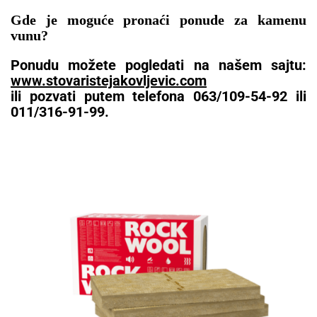
Gde je moguće pronaći ponude za kamenu
vunu?
Ponudu možete pogledati na našem sajtu:
www.stovaristejakovljevic.com
ili pozvati putem telefona 063/109-54-92 ili
011/316-91-99.