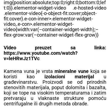
img{position:absolute;top:0;right:0;bottom:0;lef
t:0}}.elementor-widget-video .e-hosted-video
.elementor-video{-o-object-fit:cover;object-
fit:cover}.e-con-inner>.elementor-widget-
video,.e-con>.elementor-widget-
video{width:var(–container-widget-width);–
flex-grow:var(–container-widget-flex-grow)}
Video preuzet sa linka:
https://www.youtube.com/watch?
v=leHRwJz1TVc
Kamena vuna je vrsta
mineralne vune
koja se
koristi kao
izolacioni materijal
u
građevinarstvu. Proizvodi se od prirodnih
stenovitih materijala, poput dolomita i bazalta,
koji se tope na visokim temperaturama i zatim
pretvaraju u vlaknaste strukture pomoću
centrifugalne ili drugih metoda obrade.