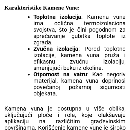
Karakteristike Kamene Vune:
Toplotna izolacija
: Kamena vuna
ima odlična termoizolaciona
svojstva, što je čini pogodnom za
sprečavanje gubitka toplote iz
zgrada.
Zvučna izolacija
: Pored toplotne
izolacije, kamena vuna pruža i
efikasnu zvučnu izolaciju,
smanjujući buku iz okoline.
Otpornost na vatru
: Kao negoriv
materijal, kamena vuna doprinosi
povećanoj požarnoj sigurnosti
objekata.
Kamena vuna je dostupna u više oblika,
uključujući ploče i role, koje olakšavaju
aplikaciju na različitim građevinskim
površinama. Korišćenje kamene vune je široko