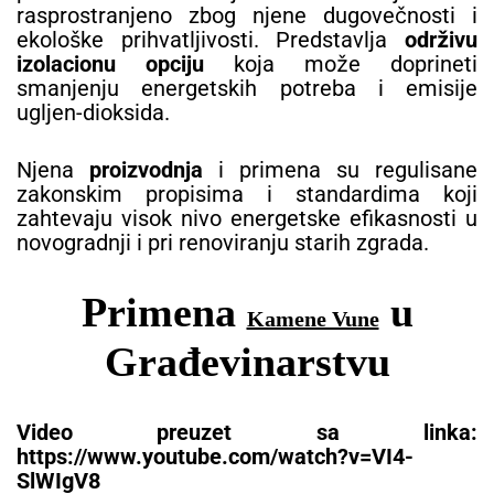
rasprostranjeno zbog njene dugovečnosti i
ekološke prihvatljivosti. Predstavlja
održivu
izolacionu opciju
koja može doprineti
smanjenju energetskih potreba i emisije
ugljen-dioksida.
Njena
proizvodnja
i primena su regulisane
zakonskim propisima i standardima koji
zahtevaju visok nivo energetske efikasnosti u
novogradnji i pri renoviranju starih zgrada.
Primena
u
Kamene Vune
Građevinarstvu
Video preuzet sa linka:
https://www.youtube.com/watch?v=VI4-
SlWIgV8