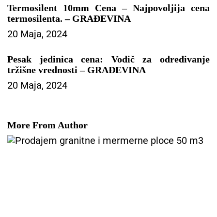
j
Termosilent 10mm Cena – Najpovoljija cena
a
termosilenta. – GRAĐEVINA
č
20 Maja, 2024
l
a
n
Pesak jedinica cena: Vodič za određivanje
a
tržišne vrednosti – GRAĐEVINA
k
20 Maja, 2024
a
More From Author