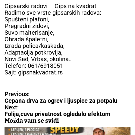
Gipsarski radovi – Gips na kvadrat
Radimo sve vrste gipsarskih radova:
Spušteni plafoni,
Pregradni zidovi,
Suvo malterisanje,
Obrada špaletni,
Izrada polica/kaskada,
Adaptacija potkrovlja,
Novi Sad, Vrbas, okolina…
Telefon: 061/6918051
Sajt: gipsnakvadrat.rs
N
Previous:
a
Cepana drva za ogrev i ljuspice za potpalu
v
Next:
i
Folija,cuva privatnost ogledalo efektom
g
Možda vam se svidi
a
c