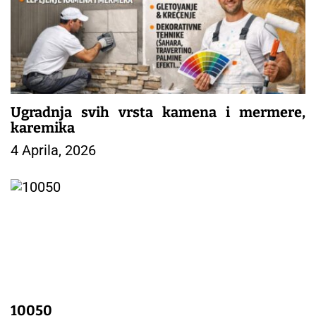
i
j
a
č
l
a
n
Ugradnja svih vrsta kamena i mermere,
a
karemika
k
4 Aprila, 2026
a
10050