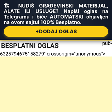
🏗️ NUDIŠ GRAĐEVINSKI MATERIJAL,
ALATE ILI USLUGE? Napiši oglas na
Telegramu i biće AUTOMATSKI objavljen
na ovom sajtu! 100% Besplatno.
DODAJ OGLAS
pub-
6325794675158279" crossorigin="anonymous">