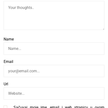
Name
Email
Url
Sačuvaj moje ime, email i web stranicu u ovom