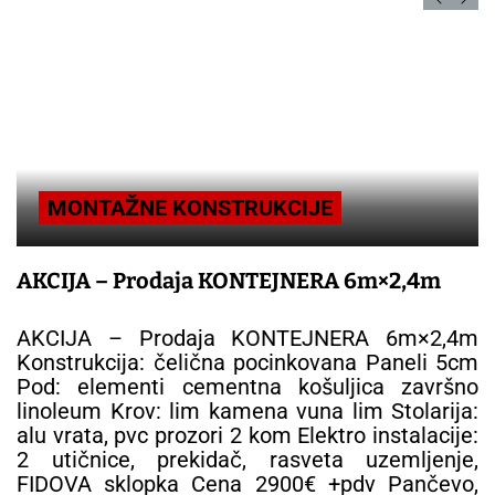
MONTAŽNE KONSTRUKCIJE
AKCIJA – Prodaja KONTEJNERA 6m×2,4m
AKCIJA – Prodaja KONTEJNERA 6m×2,4m
Konstrukcija: čelična pocinkovana Paneli 5cm
Pod: elementi cementna košuljica završno
linoleum Krov: lim kamena vuna lim Stolarija:
alu vrata, pvc prozori 2 kom Elektro instalacije:
2 utičnice, prekidač, rasveta uzemljenje,
FIDOVA sklopka Cena 2900€ +pdv Pančevo,