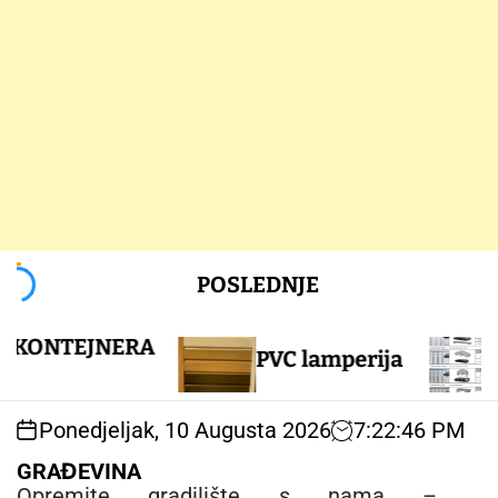
S
POSLEDNJE
k
i
p
TEJNERA
PVC lamperija
PVC o
t
o
c
Ponedjeljak, 10 Augusta 2026
7
:
22
:
46
PM
o
n
GRAĐEVINA
t
Opremite gradilište s nama –