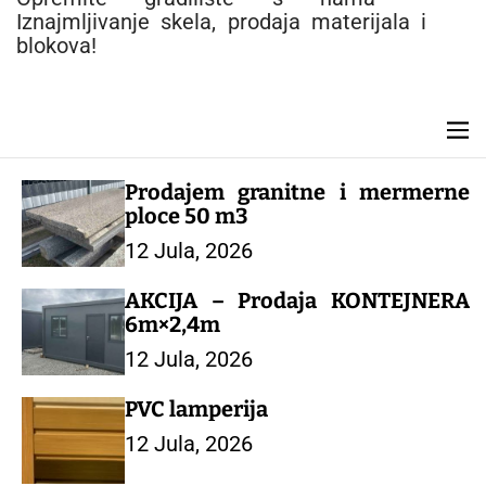
e
Iznajmljivanje skela, prodaja materijala i
n
blokova!
t
M
e
n
Prodajem granitne i mermerne
u
ploce 50 m3
12 Jula, 2026
AKCIJA – Prodaja KONTEJNERA
6m×2,4m
12 Jula, 2026
PVC lamperija
12 Jula, 2026