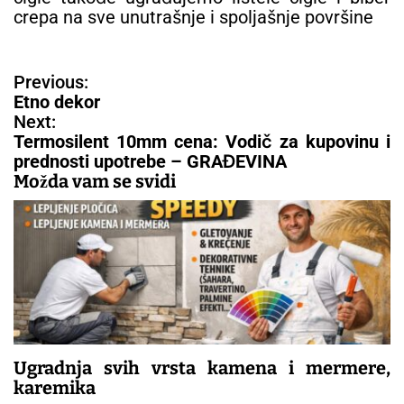
crepa na sve unutrašnje i spoljašnje površine
N
Previous:
a
Etno dekor
v
Next:
i
Termosilent 10mm cena: Vodič za kupovinu i
g
prednosti upotrebe – GRAĐEVINA
a
Možda vam se svidi
c
i
j
a
č
l
a
n
a
Ugradnja svih vrsta kamena i mermere,
k
karemika
a