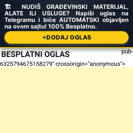
🏗️ NUDIŠ GRAĐEVINSKI MATERIJAL,
ALATE ILI USLUGE? Napiši oglas na
Telegramu i biće AUTOMATSKI objavljen
na ovom sajtu! 100% Besplatno.
DODAJ OGLAS
pub-
6325794675158279" crossorigin="anonymous">