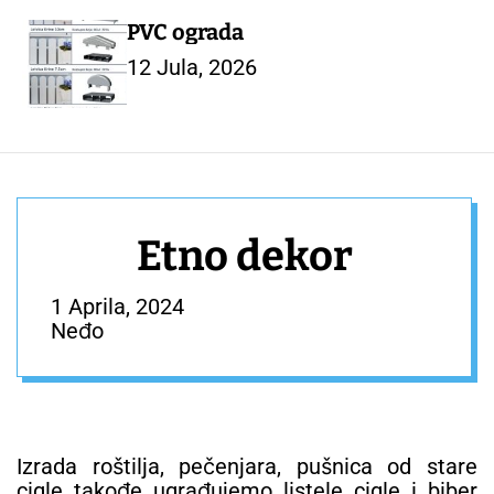
PVC ograda
12 Jula, 2026
Etno dekor
1 Aprila, 2024
Neđo
Izrada roštilja, pečenjara, pušnica od stare
cigle takođe ugrađujemo listele cigle i biber