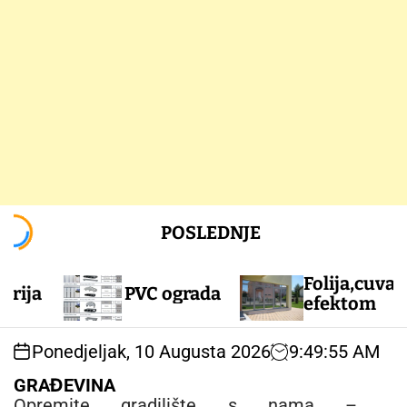
S
POSLEDNJE
k
i
p
Folija,cuva privatn
PVC ograda
t
efektom
o
c
Ponedjeljak, 10 Augusta 2026
9
:
49
:
56
AM
o
n
GRAĐEVINA
t
Opremite gradilište s nama –