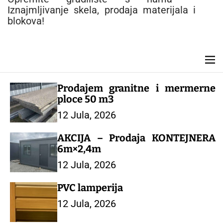
e
Iznajmljivanje skela, prodaja materijala i
n
blokova!
t
M
e
n
Prodajem granitne i mermerne
u
ploce 50 m3
12 Jula, 2026
AKCIJA – Prodaja KONTEJNERA
6m×2,4m
12 Jula, 2026
PVC lamperija
12 Jula, 2026