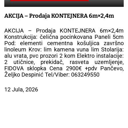
EJNERA 6m×2,4m
PVC lamperija
NTEJNERA 6m×2,4m
Firma Roloplast Mošić 1
cinkovana Paneli 5cm
0659696174 Sa iskustvom u 
 košuljica završno
pripadamo vodećim proiz
 vuna lim Stolarija:
poslovanje zasniva na ekstr
m Elektro instalacije:
materijala i brizganih e
asveta uzemljenje,
Kada birate naše proizvo
00€ +pdv Pančevo,
vredno 50 godina proizvo
: 063249550
svetskim standardima. Ši
4m. Cena lamperije 525 d
Mogućnost slanja brzom p
12 Jula, 2026