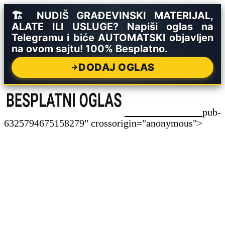
🏗️ NUDIŠ GRAĐEVINSKI MATERIJAL,
ALATE ILI USLUGE? Napiši oglas na
Telegramu i biće AUTOMATSKI objavljen
na ovom sajtu! 100% Besplatno.
DODAJ OGLAS
pub-
6325794675158279" crossorigin="anonymous">