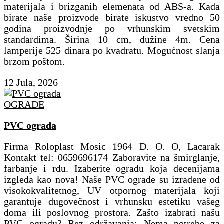
materijala i brizganih elemenata od ABS-a. Kada
birate naše proizvode birate iskustvo vredno 50
godina proizvodnje po vrhunskim svetskim
standardima. Širina 10 cm, dužine 4m. Cena
lamperije 525 dinara po kvadratu. Mogućnost slanja
brzom poštom.
12 Jula, 2026
OGRADE
PVC ograda
Firma Roloplast Mosic 1964 D. O. O, Lacarak
Kontakt tel: 0659696174 Zaboravite na šmirglanje,
farbanje i rđu. Izaberite ogradu koja decenijama
izgleda kao nova! ​Naše PVC ograde su izrađene od
visokokvalitetnog, UV otpornog materijala koji
garantuje dugovečnost i vrhunsku estetiku vašeg
doma ili poslovnog prostora. Zašto izabrati našu
PVC ogradu? ​Bez održavanja: Nema potrebe za