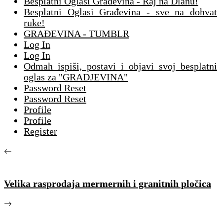
Besplatni Oglasi Građevina - Raj na Dlanu!
Besplatni Oglasi Građevina - sve na dohvat
ruke!
GRAĐEVINA - TUMBLR
Log In
Log In
Odmah ispiši, postavi i objavi svoj besplatni
oglas za "GRADJEVINA"
Password Reset
Password Reset
Profile
Profile
Register
Velika rasprodaja mermernih i granitnih pločica