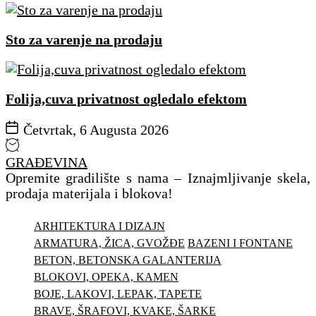
Sto za varenje na prodaju
Folija,cuva privatnost ogledalo efektom
Četvrtak, 6 Augusta 2026
GRAĐEVINA
Opremite gradilište s nama – Iznajmljivanje skela,
prodaja materijala i blokova!
ARHITEKTURA I DIZAJN
ARMATURA, ŽICA, GVOŽĐE
BAZENI I FONTANE
BETON, BETONSKA GALANTERIJA
BLOKOVI, OPEKA, KAMEN
BOJE, LAKOVI, LEPAK, TAPETE
BRAVE, ŠRAFOVI, KVAKE, ŠARKE