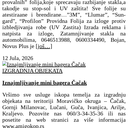
provalnih” folija,koje sprecavaju razbijanje stakla,a
takodje su stop-sol i UV zaštita! Sve folije su
atestiraane i brendirane…”3M”, “Llumar”, “Sun-
gard”, “Profilon” Providna Folija za izloge protiv
izbledjivanja robe (UV Zastita) Izrada reklama i
natpista za izloge, Zatamnjivanje stakla na
automobilima, 0646513988, 0600334490, Bojan,
Novus Plus je
[još…]
12 Jula, 2026
IZGRADNJA OBJEKATA
Iznajmljivanje mini bagera Čačak
Vršimo sve usluge iskopa temelja za izgradnju
objekata na teritoriji Moravičko okruga – Čačak,
Gornji Milanovac, Lučani, Guča, Ivanjica, Arilje,
Kraljevo. Pozovite nas 060/3-34-35-36 ili nas
posetite na web stranici za više informacija
www.amigokop.rs