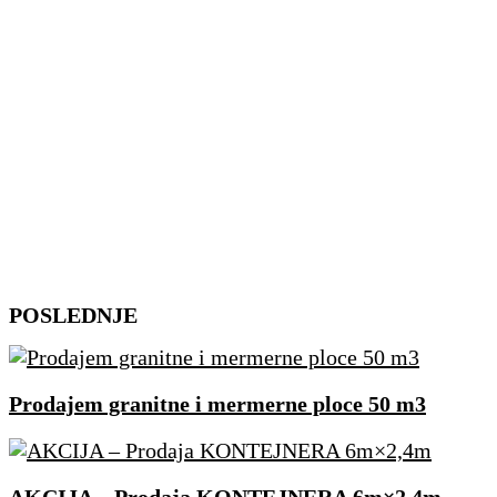
Skip
POSLEDNJE
to
content
Prodajem granitne i mermerne ploce 50 m3