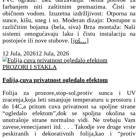
farbanjem niti zaštitnim premazima. Čisti se
običnom vodom. ​Izuzetna izdržljivost: Otporna na
sunce, kišu, sneg i so. ​Moderan dizajn: Dostupne u
različitim bojama (bela, siva) ​Brza montaža: Naši
sistemi omogućavaju laku i čistu instalaciju na
postojeće ili nove stubove.
[još…]
12 Jula, 2026
12 Jula, 2026
PROZORI I STAKLA
Folija,cuva privatnost ogledalo efektom
Folija za prozore,stop-sol,protiv sunca i UV
zracenja,koja leti smanjuje temperaturu u prostoru i
do 14C,a pritom cuva privatnost sa spoljne strane
“ogledalo efektom”,dok se spoljna okolina sa
unutrašnje strane normalno vidi. Ne trebaju Vam
zavese,venecijaneri itd. . . . Takodje sve druge vrste
peskiranih i dekorativnih folija,kao i “protiv