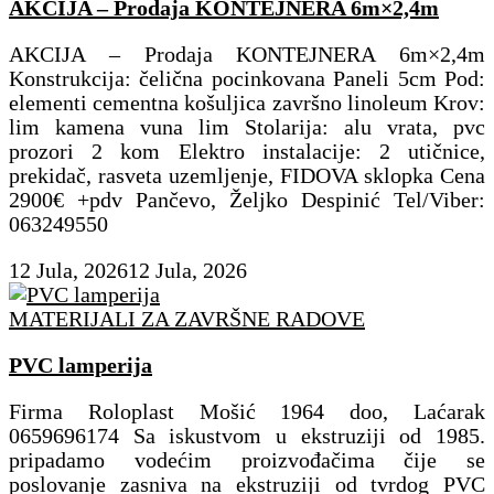
AKCIJA – Prodaja KONTEJNERA 6m×2,4m
AKCIJA – Prodaja KONTEJNERA 6m×2,4m
Konstrukcija: čelična pocinkovana Paneli 5cm Pod:
elementi cementna košuljica završno linoleum Krov:
lim kamena vuna lim Stolarija: alu vrata, pvc
prozori 2 kom Elektro instalacije: 2 utičnice,
prekidač, rasveta uzemljenje, FIDOVA sklopka Cena
2900€ +pdv Pančevo, Željko Despinić Tel/Viber:
063249550
12 Jula, 2026
12 Jula, 2026
MATERIJALI ZA ZAVRŠNE RADOVE
PVC lamperija
Firma Roloplast Mošić 1964 doo, Laćarak
0659696174 Sa iskustvom u ekstruziji od 1985.
pripadamo vodećim proizvođačima čije se
poslovanje zasniva na ekstruziji od tvrdog PVC