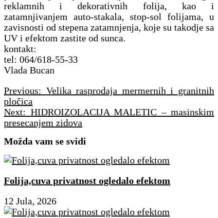
reklamnih i dekorativnih folija, kao i
zatamnjivanjem auto-stakala, stop-sol folijama, u
zavisnosti od stepena zatamnjenja, koje su takodje sa
UV i efektom zastite od sunca.
kontakt:
tel: 064/618-55-33
Vlada Bucan
Navigacija
Previous:
Velika rasprodaja mermernih i granitnih
članaka
pločica
Next:
HIDROIZOLACIJA MALETIC – masinskim
presecanjem zidova
Možda vam se svidi
Folija,cuva privatnost ogledalo efektom
12 Jula, 2026