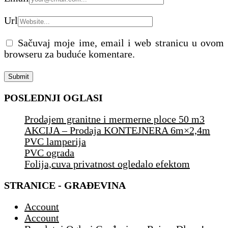
Url
Sačuvaj moje ime, email i web stranicu u ovom
browseru za buduće komentare.
POSLEDNJI OGLASI
Prodajem granitne i mermerne ploce 50 m3
AKCIJA – Prodaja KONTEJNERA 6m×2,4m
PVC lamperija
PVC ograda
Folija,cuva privatnost ogledalo efektom
STRANICE - GRAĐEVINA
Account
Account