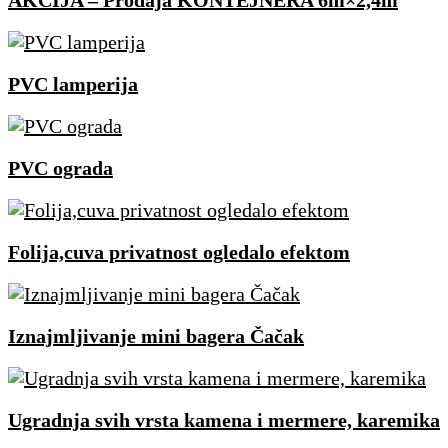
AKCIJA – Prodaja KONTEJNERA 6m×2,4m
PVC lamperija
PVC ograda
Folija,cuva privatnost ogledalo efektom
Iznajmljivanje mini bagera Čačak
Ugradnja svih vrsta kamena i mermere, karemika