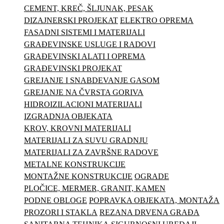
CEMENT, KREČ, ŠLJUNAK, PESAK
DIZAJNERSKI PROJEKAT
ELEKTRO OPREMA
FASADNI SISTEMI I MATERIJALI
GRAĐEVINSKE USLUGE I RADOVI
GRAĐEVINSKI ALATI I OPREMA
GRAĐEVINSKI PROJEKAT
GREJANJE I SNABDEVANJE GASOM
GREJANJE NA ČVRSTA GORIVA
HIDROIZILACIONI MATERIJALI
IZGRADNJA OBJEKATA
KROV, KROVNI MATERIJALI
MATERIJALI ZA SUVU GRADNJU
MATERIJALI ZA ZAVRŠNE RADOVE
METALNE KONSTRUKCIJE
MONTAŽNE KONSTRUKCIJE
OGRADE
PLOČICE, MERMER, GRANIT, KAMEN
PODNE OBLOGE
POPRAVKA OBJEKATA, MONTAŽA
PROZORI I STAKLA
REZANA DRVENA GRAĐA