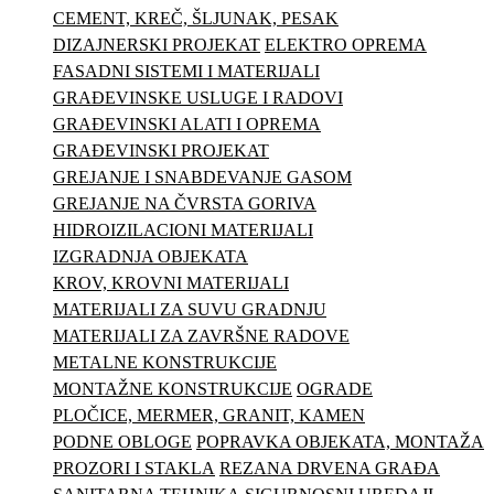
CEMENT, KREČ, ŠLJUNAK, PESAK
DIZAJNERSKI PROJEKAT
ELEKTRO OPREMA
FASADNI SISTEMI I MATERIJALI
GRAĐEVINSKE USLUGE I RADOVI
GRAĐEVINSKI ALATI I OPREMA
GRAĐEVINSKI PROJEKAT
GREJANJE I SNABDEVANJE GASOM
GREJANJE NA ČVRSTA GORIVA
HIDROIZILACIONI MATERIJALI
IZGRADNJA OBJEKATA
KROV, KROVNI MATERIJALI
MATERIJALI ZA SUVU GRADNJU
MATERIJALI ZA ZAVRŠNE RADOVE
METALNE KONSTRUKCIJE
MONTAŽNE KONSTRUKCIJE
OGRADE
PLOČICE, MERMER, GRANIT, KAMEN
PODNE OBLOGE
POPRAVKA OBJEKATA, MONTAŽA
PROZORI I STAKLA
REZANA DRVENA GRAĐA