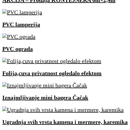
AKCIJA – Prodaja KONTEJNERA 6m×2,4m
PVC lamperija
PVC ograda
Folija,cuva privatnost ogledalo efektom
Iznajmljivanje mini bagera Čačak
Ugradnja svih vrsta kamena i mermere, karemika