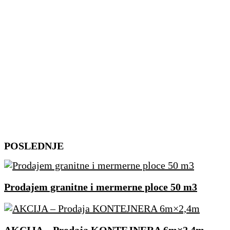
Skip
POSLEDNJE
to
content
Prodajem granitne i mermerne ploce 50 m3