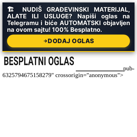
🏗️ NUDIŠ GRAĐEVINSKI MATERIJAL,
ALATE ILI USLUGE? Napiši oglas na
Telegramu i biće AUTOMATSKI objavljen
na ovom sajtu! 100% Besplatno.
DODAJ OGLAS
pub-
6325794675158279" crossorigin="anonymous">