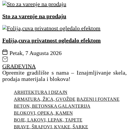
Sto za varenje na prodaju
Folija,cuva privatnost ogledalo efektom
Petak, 7 Augusta 2026
GRAĐEVINA
Opremite gradilište s nama – Iznajmljivanje skela,
prodaja materijala i blokova!
ARHITEKTURA I DIZAJN
ARMATURA, ŽICA, GVOŽĐE
BAZENI I FONTANE
BETON, BETONSKA GALANTERIJA
BLOKOVI, OPEKA, KAMEN
BOJE, LAKOVI, LEPAK, TAPETE
BRAVE, ŠRAFOVI, KVAKE, ŠARKE