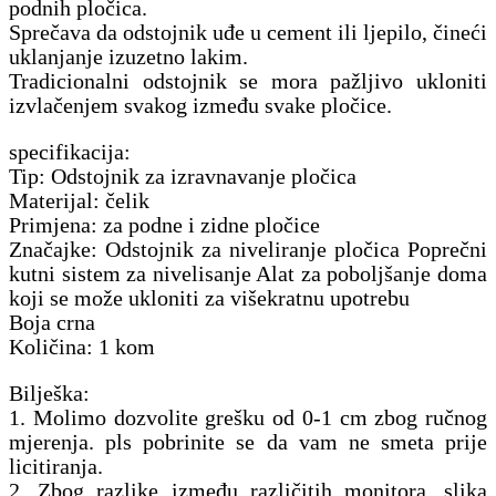
podnih pločica.
Sprečava da odstojnik uđe u cement ili ljepilo, čineći
uklanjanje izuzetno lakim.
Tradicionalni odstojnik se mora pažljivo ukloniti
izvlačenjem svakog između svake pločice.
specifikacija:
Tip: Odstojnik za izravnavanje pločica
Materijal: čelik
Primjena: za podne i zidne pločice
Značajke: Odstojnik za niveliranje pločica Poprečni
kutni sistem za nivelisanje Alat za poboljšanje doma
koji se može ukloniti za višekratnu upotrebu
Boja crna
Količina: 1 kom
Bilješka:
1. Molimo dozvolite grešku od 0-1 cm zbog ručnog
mjerenja. pls pobrinite se da vam ne smeta prije
licitiranja.
2. Zbog razlike između različitih monitora, slika