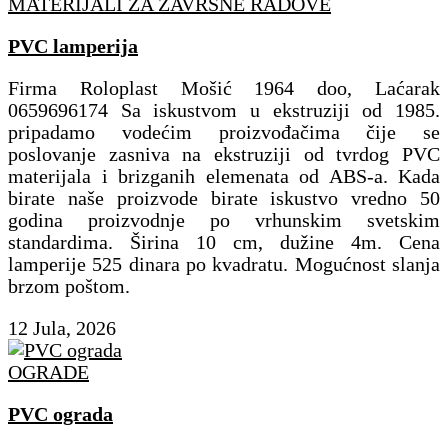
MATERIJALI ZA ZAVRŠNE RADOVE
PVC lamperija
Firma Roloplast Mošić 1964 doo, Laćarak
0659696174 Sa iskustvom u ekstruziji od 1985.
pripadamo vodećim proizvođačima čije se
poslovanje zasniva na ekstruziji od tvrdog PVC
materijala i brizganih elemenata od ABS-a. Kada
birate naše proizvode birate iskustvo vredno 50
godina proizvodnje po vrhunskim svetskim
standardima. Širina 10 cm, dužine 4m. Cena
lamperije 525 dinara po kvadratu. Mogućnost slanja
brzom poštom.
12 Jula, 2026
OGRADE
PVC ograda