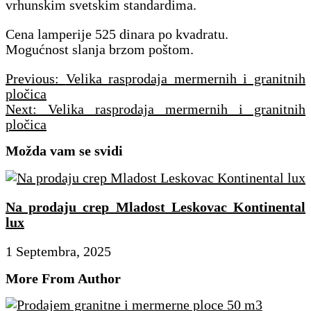
vrhunskim svetskim standardima.
Cena lamperije 525 dinara po kvadratu.
Mogućnost slanja brzom poštom.
Navigacija
Previous:
Velika rasprodaja mermernih i granitnih
članaka
pločica
Next:
Velika rasprodaja mermernih i granitnih
pločica
Možda vam se svidi
Na prodaju crep Mladost Leskovac Kontinental
lux
1 Septembra, 2025
More From Author