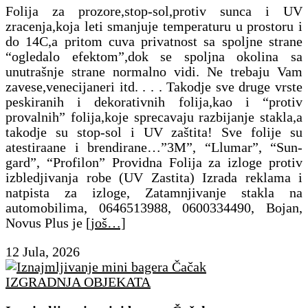
Folija za prozore,stop-sol,protiv sunca i UV
zracenja,koja leti smanjuje temperaturu u prostoru i
do 14C,a pritom cuva privatnost sa spoljne strane
“ogledalo efektom”,dok se spoljna okolina sa
unutrašnje strane normalno vidi. Ne trebaju Vam
zavese,venecijaneri itd. . . . Takodje sve druge vrste
peskiranih i dekorativnih folija,kao i “protiv
provalnih” folija,koje sprecavaju razbijanje stakla,a
takodje su stop-sol i UV zaštita! Sve folije su
atestiraane i brendirane…”3M”, “Llumar”, “Sun-
gard”, “Profilon” Providna Folija za izloge protiv
izbledjivanja robe (UV Zastita) Izrada reklama i
natpista za izloge, Zatamnjivanje stakla na
automobilima, 0646513988, 0600334490, Bojan,
Novus Plus je
[još…]
12 Jula, 2026
IZGRADNJA OBJEKATA