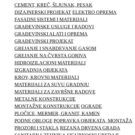
CEMENT, KREČ, ŠLJUNAK, PESAK
DIZAJNERSKI PROJEKAT
ELEKTRO OPREMA
FASADNI SISTEMI I MATERIJALI
GRAĐEVINSKE USLUGE I RADOVI
GRAĐEVINSKI ALATI I OPREMA
GRAĐEVINSKI PROJEKAT
GREJANJE I SNABDEVANJE GASOM
GREJANJE NA ČVRSTA GORIVA
HIDROIZILACIONI MATERIJALI
IZGRADNJA OBJEKATA
KROV, KROVNI MATERIJALI
MATERIJALI ZA SUVU GRADNJU
MATERIJALI ZA ZAVRŠNE RADOVE
METALNE KONSTRUKCIJE
MONTAŽNE KONSTRUKCIJE
OGRADE
PLOČICE, MERMER, GRANIT, KAMEN
PODNE OBLOGE
POPRAVKA OBJEKATA, MONTAŽA
PROZORI I STAKLA
REZANA DRVENA GRAĐA