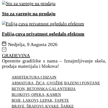
Sto za varenje na prodaju
Folija,cuva privatnost ogledalo efektom
Nedjelja, 9 Augusta 2026
GRAĐEVINA
Opremite gradilište s nama – Iznajmljivanje skela,
prodaja materijala i blokova!
ARHITEKTURA I DIZAJN
ARMATURA, ŽICA, GVOŽĐE
BAZENI I FONTANE
BETON, BETONSKA GALANTERIJA
BLOKOVI, OPEKA, KAMEN
BOJE, LAKOVI, LEPAK, TAPETE
BRAVE, ŠRAFOVI, KVAKE, ŠARKE