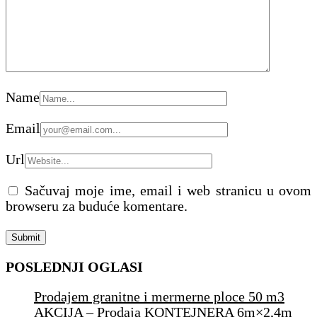
Name
Email
Url
Sačuvaj moje ime, email i web stranicu u ovom
browseru za buduće komentare.
POSLEDNJI OGLASI
Prodajem granitne i mermerne ploce 50 m3
AKCIJA – Prodaja KONTEJNERA 6m×2,4m