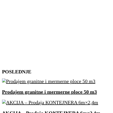
Skip
POSLEDNJE
to
content
Prodajem granitne i mermerne ploce 50 m3