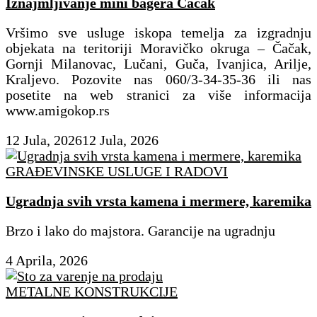
Iznajmljivanje mini bagera Čačak
Vršimo sve usluge iskopa temelja za izgradnju
objekata na teritoriji Moravičko okruga – Čačak,
Gornji Milanovac, Lučani, Guča, Ivanjica, Arilje,
Kraljevo. Pozovite nas 060/3-34-35-36 ili nas
posetite na web stranici za više informacija
www.amigokop.rs
12 Jula, 2026
12 Jula, 2026
GRAĐEVINSKE USLUGE I RADOVI
Ugradnja svih vrsta kamena i mermere, karemika
Brzo i lako do majstora. Garancije na ugradnju
4 Aprila, 2026
METALNE KONSTRUKCIJE