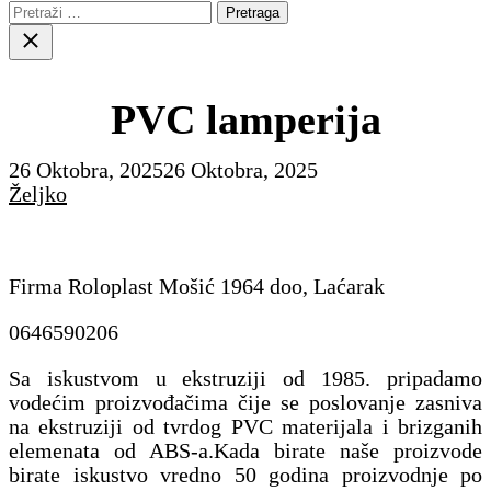
Pretraga:
Close
search
PVC lamperija
26 Oktobra, 2025
26 Oktobra, 2025
Željko
Firma Roloplast Mošić 1964 doo, Laćarak
0646590206
Sa iskustvom u ekstruziji od 1985. pripadamo
vodećim proizvođačima čije se poslovanje zasniva
na ekstruziji od tvrdog PVC materijala i brizganih
elemenata od ABS-a.Kada birate naše proizvode
birate iskustvo vredno 50 godina proizvodnje po