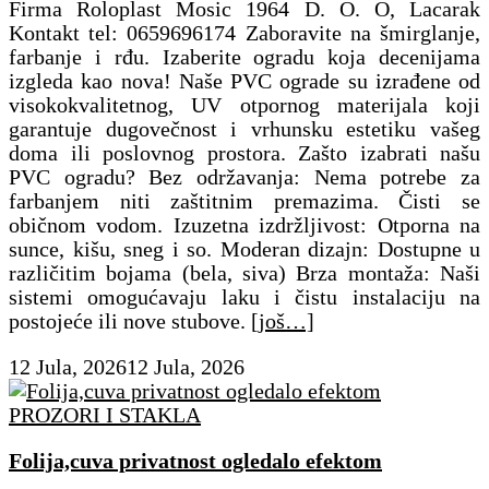
Firma Roloplast Mosic 1964 D. O. O, Lacarak
Kontakt tel: 0659696174 Zaboravite na šmirglanje,
farbanje i rđu. Izaberite ogradu koja decenijama
izgleda kao nova! ​Naše PVC ograde su izrađene od
visokokvalitetnog, UV otpornog materijala koji
garantuje dugovečnost i vrhunsku estetiku vašeg
doma ili poslovnog prostora. Zašto izabrati našu
PVC ogradu? ​Bez održavanja: Nema potrebe za
farbanjem niti zaštitnim premazima. Čisti se
običnom vodom. ​Izuzetna izdržljivost: Otporna na
sunce, kišu, sneg i so. ​Moderan dizajn: Dostupne u
različitim bojama (bela, siva) ​Brza montaža: Naši
sistemi omogućavaju laku i čistu instalaciju na
postojeće ili nove stubove.
[još…]
12 Jula, 2026
12 Jula, 2026
PROZORI I STAKLA
Folija,cuva privatnost ogledalo efektom