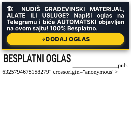
🏗️ NUDIŠ GRAĐEVINSKI MATERIJAL,
ALATE ILI USLUGE? Napiši oglas na
Telegramu i biće AUTOMATSKI objavljen
na ovom sajtu! 100% Besplatno.
DODAJ OGLAS
pub-
6325794675158279" crossorigin="anonymous">