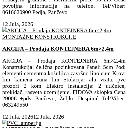
povoljna informacije na telefon. Tel/Viber:
0616620900 Pedja, Pančevo
12 Jula, 2026
MONTAŽNE KONSTRUKCIJE
AKCIJA – Prodaja KONTEJNERA 6m×2,4m
AKCIJA – Prodaja KONTEJNERA 6m×2,4m
Konstrukcija: čelična pocinkovana Paneli 5cm Pod:
elementi cementna košuljica završno linoleum Krov:
lim kamena vuna lim Stolarija: alu vrata, pvc
prozori 2 kom Elektro instalacije: 2 utičnice,
prekidač, rasveta uzemljenje, FIDOVA sklopka Cena
2900€ +pdv Pančevo, Željko Despinić Tel/Viber:
063249550
12 Jula, 2026
12 Jula, 2026