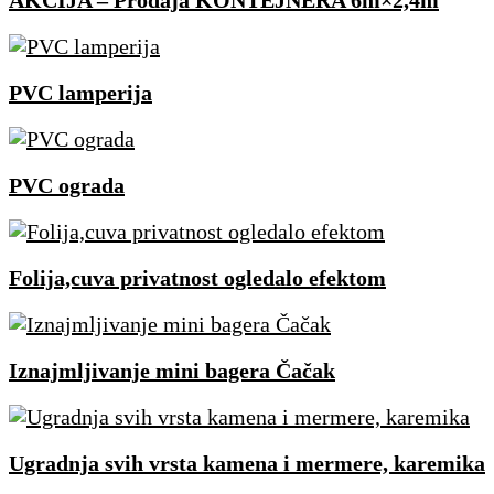
AKCIJA – Prodaja KONTEJNERA 6m×2,4m
PVC lamperija
PVC ograda
Folija,cuva privatnost ogledalo efektom
Iznajmljivanje mini bagera Čačak
Ugradnja svih vrsta kamena i mermere, karemika