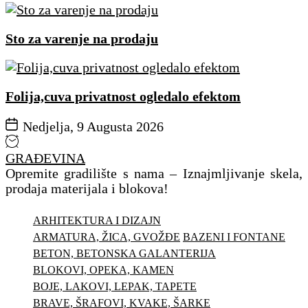
Sto za varenje na prodaju
Folija,cuva privatnost ogledalo efektom
Nedjelja, 9 Augusta 2026
GRAĐEVINA
Opremite gradilište s nama – Iznajmljivanje skela,
prodaja materijala i blokova!
ARHITEKTURA I DIZAJN
ARMATURA, ŽICA, GVOŽĐE
BAZENI I FONTANE
BETON, BETONSKA GALANTERIJA
BLOKOVI, OPEKA, KAMEN
BOJE, LAKOVI, LEPAK, TAPETE
BRAVE, ŠRAFOVI, KVAKE, ŠARKE