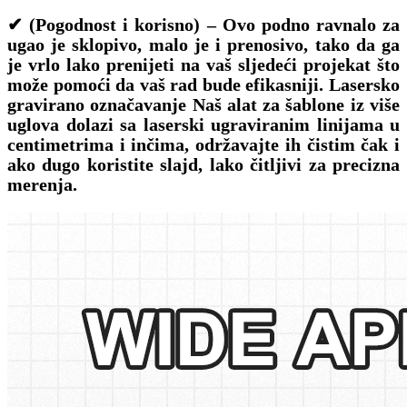
✔ (Pogodnost i korisno) – Ovo podno ravnalo za
ugao je sklopivo, malo je i prenosivo, tako da ga
je vrlo lako prenijeti na vaš sljedeći projekat što
može pomoći da vaš rad bude efikasniji. Lasersko
gravirano označavanje Naš alat za šablone iz više
uglova dolazi sa laserski ugraviranim linijama u
centimetrima i inčima, održavajte ih čistim čak i
ako dugo koristite slajd, lako čitljivi za precizna
merenja.