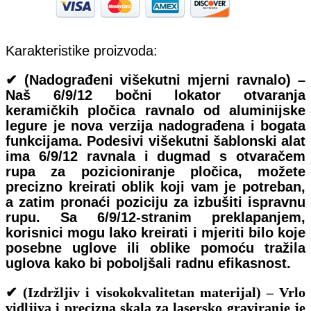
Karakteristike proizvoda:
✔ (Nadograđeni višekutni mjerni ravnalo) –
Naš 6/9/12 bočni lokator otvaranja
keramičkih pločica ravnalo od aluminijske
legure je nova verzija nadograđena i bogata
funkcijama. Podesivi višekutni šablonski alat
ima 6/9/12 ravnala i dugmad s otvaračem
rupa za pozicioniranje pločica, možete
precizno kreirati oblik koji vam je potreban,
a zatim pronaći poziciju za izbušiti ispravnu
rupu. Sa 6/9/12-stranim preklapanjem,
korisnici mogu lako kreirati i mjeriti bilo koje
posebne uglove ili oblike pomoću tražila
uglova kako bi poboljšali radnu efikasnost.
✔ (Izdržljiv i visokokvalitetan materijal) – Vrlo
vidljiva i precizna skala za lasersko graviranje je