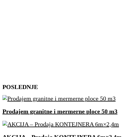
Skip
POSLEDNJE
to
content
Prodajem granitne i mermerne ploce 50 m3