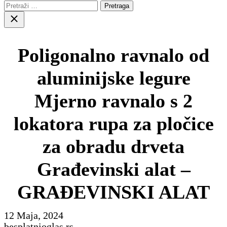
Pretraga:
Close
search
Poligonalno ravnalo od
aluminijske legure
Mjerno ravnalo s 2
lokatora rupa za pločice
za obradu drveta
Građevinski alat –
GRAĐEVINSKI ALAT
12 Maja, 2024
besplatnioglas.rs