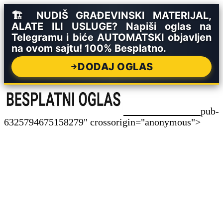
🏗️ NUDIŠ GRAĐEVINSKI MATERIJAL,
ALATE ILI USLUGE? Napiši oglas na
Telegramu i biće AUTOMATSKI objavljen
na ovom sajtu! 100% Besplatno.
DODAJ OGLAS
pub-
6325794675158279" crossorigin="anonymous">