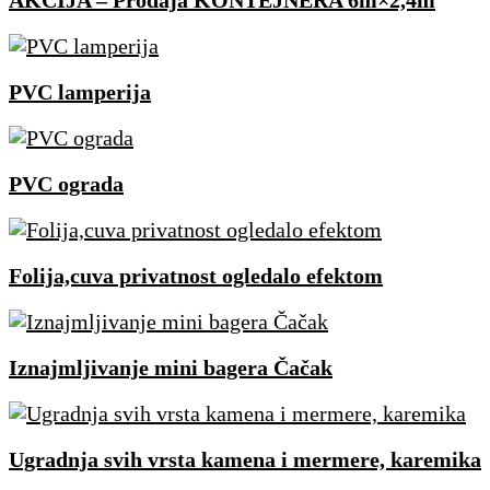
AKCIJA – Prodaja KONTEJNERA 6m×2,4m
PVC lamperija
PVC ograda
Folija,cuva privatnost ogledalo efektom
Iznajmljivanje mini bagera Čačak
Ugradnja svih vrsta kamena i mermere, karemika