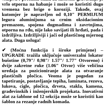
vrlo otporna na habanje i može se koristiti dugo
vremena bez brige o koroziji. Takođe, ovaj
kutomjer je napravljen od 0,10" PERMIJUM
legura aluminijuma sa crnim oksidacionim
premazom, spojena dugmadima i zavrtnjima,
otporna na rđu, nije lako savijati ili hrđati, pada i
izdržljiva. Izdržljiviji i jači od plastičnog mjernog
alata. Duga usluga!
✔ (Moćna funkcija i široke primjene) –
UPGRADE tražila uključuje univerzalni lokator
bušotine (0,79"/ 0,98"/ 1.57"/ 1.77" Otvoreno) i
dvije zakretne ruke (1.06" Otvor) više veličina
uređaja za pozicioniranje alata za otvaranje
plastičnih pločica. Veoma je pogodan za
tapetiranje, postavljanje tepiha, laminata, rezova,
lukova, cigle, pločica, drveta, stakla, kamena,
građevinskih i inženjerskih projekata. Inovativni
alat za šablone od 12 sekcija može se koristiti kao
šablon za rezanje radnih komada.