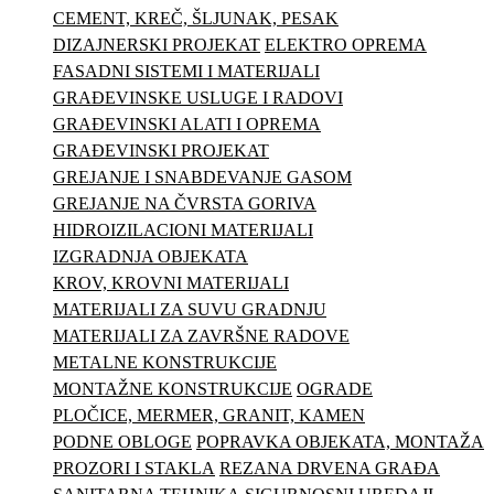
CEMENT, KREČ, ŠLJUNAK, PESAK
DIZAJNERSKI PROJEKAT
ELEKTRO OPREMA
FASADNI SISTEMI I MATERIJALI
GRAĐEVINSKE USLUGE I RADOVI
GRAĐEVINSKI ALATI I OPREMA
GRAĐEVINSKI PROJEKAT
GREJANJE I SNABDEVANJE GASOM
GREJANJE NA ČVRSTA GORIVA
HIDROIZILACIONI MATERIJALI
IZGRADNJA OBJEKATA
KROV, KROVNI MATERIJALI
MATERIJALI ZA SUVU GRADNJU
MATERIJALI ZA ZAVRŠNE RADOVE
METALNE KONSTRUKCIJE
MONTAŽNE KONSTRUKCIJE
OGRADE
PLOČICE, MERMER, GRANIT, KAMEN
PODNE OBLOGE
POPRAVKA OBJEKATA, MONTAŽA
PROZORI I STAKLA
REZANA DRVENA GRAĐA