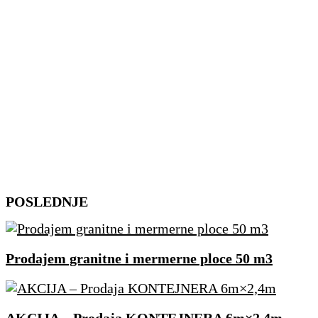
Skip
POSLEDNJE
to
content
Prodajem granitne i mermerne ploce 50 m3