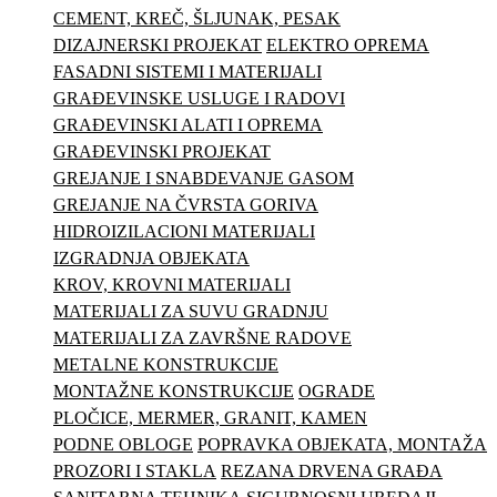
CEMENT, KREČ, ŠLJUNAK, PESAK
DIZAJNERSKI PROJEKAT
ELEKTRO OPREMA
FASADNI SISTEMI I MATERIJALI
GRAĐEVINSKE USLUGE I RADOVI
GRAĐEVINSKI ALATI I OPREMA
GRAĐEVINSKI PROJEKAT
GREJANJE I SNABDEVANJE GASOM
GREJANJE NA ČVRSTA GORIVA
HIDROIZILACIONI MATERIJALI
IZGRADNJA OBJEKATA
KROV, KROVNI MATERIJALI
MATERIJALI ZA SUVU GRADNJU
MATERIJALI ZA ZAVRŠNE RADOVE
METALNE KONSTRUKCIJE
MONTAŽNE KONSTRUKCIJE
OGRADE
PLOČICE, MERMER, GRANIT, KAMEN
PODNE OBLOGE
POPRAVKA OBJEKATA, MONTAŽA
PROZORI I STAKLA
REZANA DRVENA GRAĐA