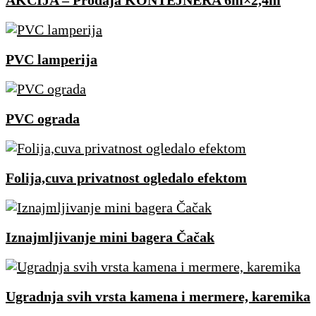
AKCIJA – Prodaja KONTEJNERA 6m×2,4m
PVC lamperija
PVC ograda
Folija,cuva privatnost ogledalo efektom
Iznajmljivanje mini bagera Čačak
Ugradnja svih vrsta kamena i mermere, karemika