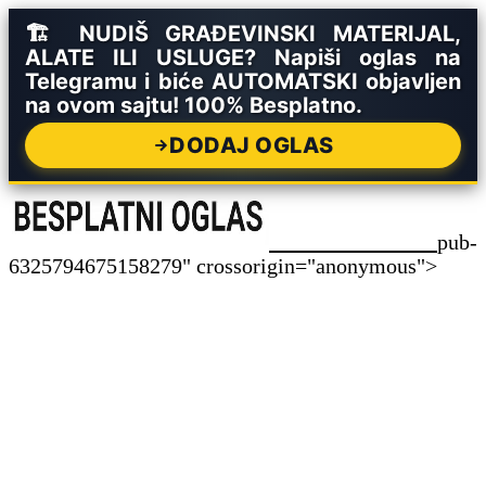
🏗️ NUDIŠ GRAĐEVINSKI MATERIJAL,
ALATE ILI USLUGE? Napiši oglas na
Telegramu i biće AUTOMATSKI objavljen
na ovom sajtu! 100% Besplatno.
DODAJ OGLAS
pub-
6325794675158279" crossorigin="anonymous">