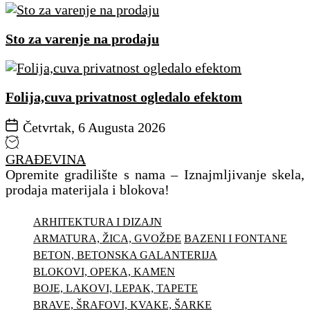
Sto za varenje na prodaju
Folija,cuva privatnost ogledalo efektom
Četvrtak, 6 Augusta 2026
GRAĐEVINA
Opremite gradilište s nama – Iznajmljivanje skela,
prodaja materijala i blokova!
ARHITEKTURA I DIZAJN
ARMATURA, ŽICA, GVOŽĐE
BAZENI I FONTANE
BETON, BETONSKA GALANTERIJA
BLOKOVI, OPEKA, KAMEN
BOJE, LAKOVI, LEPAK, TAPETE
BRAVE, ŠRAFOVI, KVAKE, ŠARKE