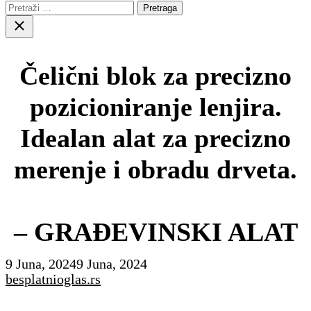
Pretraga:
Close
search
Čelični blok za precizno
pozicioniranje lenjira.
Idealan alat za precizno
merenje i obradu drveta.
– GRAĐEVINSKI ALAT
9 Juna, 2024
9 Juna, 2024
besplatnioglas.rs