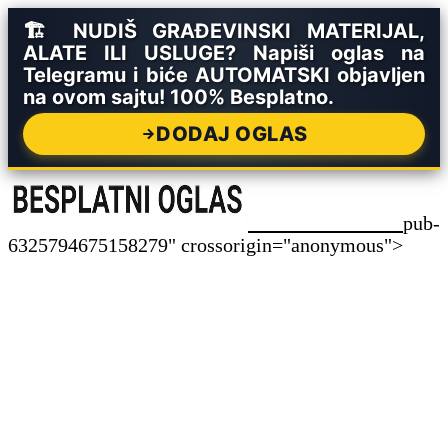
🏗️ NUDIŠ GRAĐEVINSKI MATERIJAL,
ALATE ILI USLUGE? Napiši oglas na
Telegramu i biće AUTOMATSKI objavljen
na ovom sajtu! 100% Besplatno.
DODAJ OGLAS
pub-
6325794675158279" crossorigin="anonymous">