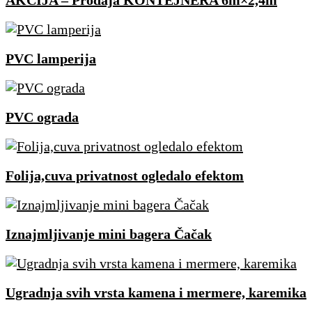
AKCIJA – Prodaja KONTEJNERA 6m×2,4m
PVC lamperija
PVC ograda
Folija,cuva privatnost ogledalo efektom
Iznajmljivanje mini bagera Čačak
Ugradnja svih vrsta kamena i mermere, karemika