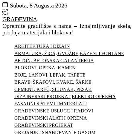
Subota, 8 Augusta 2026
GRAĐEVINA
Opremite gradilište s nama – Iznajmljivanje skela,
prodaja materijala i blokova!
ARHITEKTURA I DIZAJN
ARMATURA, ŽICA, GVOŽĐE
BAZENI I FONTANE
BETON, BETONSKA GALANTERIJA
BLOKOVI, OPEKA, KAMEN
BOJE, LAKOVI, LEPAK, TAPETE
BRAVE, ŠRAFOVI, KVAKE, ŠARKE
CEMENT, KREČ, ŠLJUNAK, PESAK
DIZAJNERSKI PROJEKAT
ELEKTRO OPREMA
FASADNI SISTEMI I MATERIJALI
GRAĐEVINSKE USLUGE I RADOVI
GRAĐEVINSKI ALATI I OPREMA
GRAĐEVINSKI PROJEKAT
GREJANJE I SNABDEVANJE GASOM