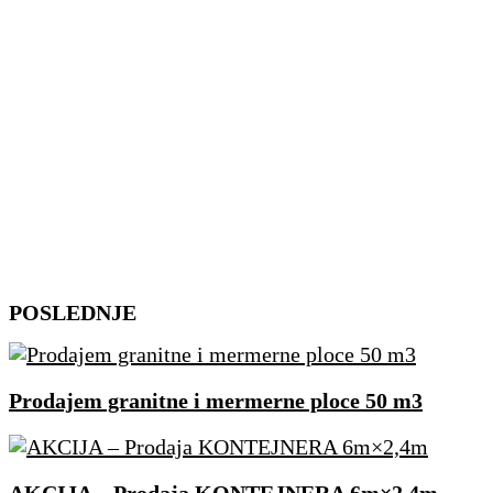
Skip
POSLEDNJE
to
content
Prodajem granitne i mermerne ploce 50 m3