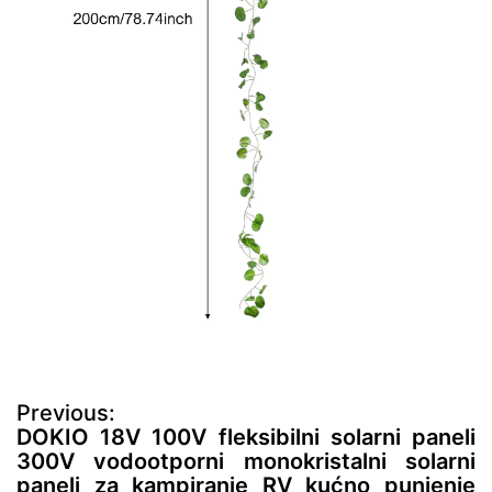
N
Previous:
a
DOKIO 18V 100V fleksibilni solarni paneli
v
300V vodootporni monokristalni solarni
i
paneli za kampiranje RV kućno punjenje