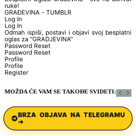
ruke!
GRAĐEVINA - TUMBLR
Log In
Log In
Odmah ispiši, postavi i objavi svoj besplatni
oglas za "GRADJEVINA"
Password Reset
Password Reset
Profile
Profile
Register
MOŽDA ĆE VAM SE TAKOĐE SVIDETI:
BRZA OBJAVA NA TELEGRAMU
➔