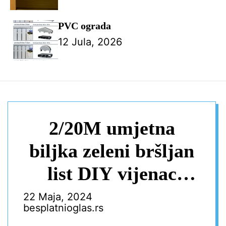
PVC ograda
12 Jula, 2026
2/20M umjetna
biljka zeleni bršljan
list DIY vijenac
lažna biljka puzavica
22 Maja, 2024
besplatnioglas.rs
viseća loza za