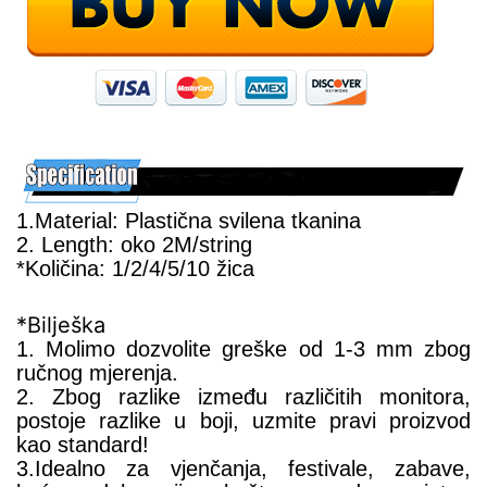
1.Material: Plastična svilena tkanina
2. Length: oko 2M/string
*Količina: 1/2/4/5/10 žica
*Bilješka
1. Molimo dozvolite greške od 1-3 mm zbog
ručnog mjerenja.
2. Zbog razlike između različitih monitora,
postoje razlike u boji, uzmite pravi proizvod
kao standard!
3.Idealno za vjenčanja, festivale, zabave,