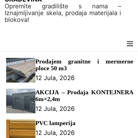
t
Opremite gradilište s nama –
e
Iznajmljivanje skela, prodaja materijala i
n
blokova!
t
M
e
n
Prodajem granitne i mermerne
u
ploce 50 m3
12 Jula, 2026
AKCIJA – Prodaja KONTEJNERA
6m×2,4m
12 Jula, 2026
PVC lamperija
12 Jula, 2026