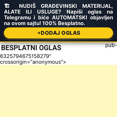
🏗️ NUDIŠ GRAĐEVINSKI MATERIJAL,
ALATE ILI USLUGE? Napiši oglas na
Telegramu i biće AUTOMATSKI objavljen
na ovom sajtu! 100% Besplatno.
DODAJ OGLAS
pub-
6325794675158279"
crossorigin="anonymous">