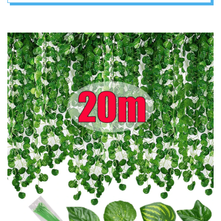
svadbene zabave
kućni vrt zidni ukras
– DEKORACIJA
FASADE