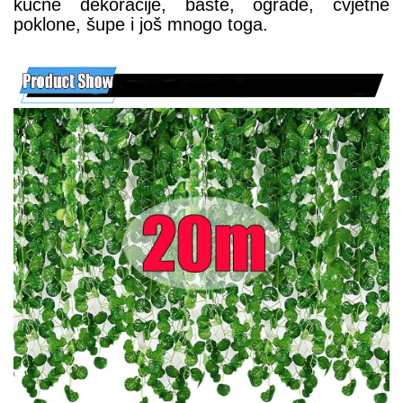
kućne dekoracije, bašte, ograde, cvjetne
poklone, šupe i još mnogo toga.