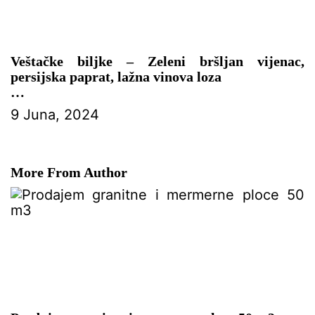
Veštačke biljke – Zeleni bršljan vijenac,
persijska paprat, lažna vinova loza
– DEKORACIJA FASADE
9 Juna, 2024
More From Author