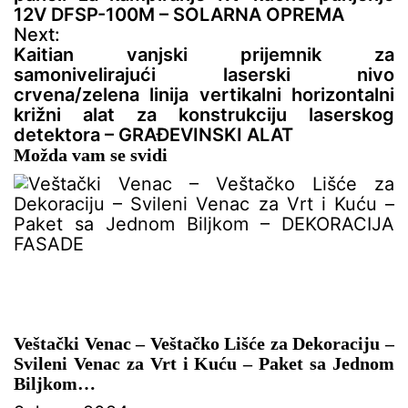
g
12V DFSP-100M – SOLARNA OPREMA
a
Next:
c
Kaitian vanjski prijemnik za
i
samonivelirajući laserski nivo
j
crvena/zelena linija vertikalni horizontalni
a
križni alat za konstrukciju laserskog
č
detektora – GRAĐEVINSKI ALAT
l
Možda vam se svidi
a
n
a
k
a
Veštački Venac – Veštačko Lišće za Dekoraciju –
Svileni Venac za Vrt i Kuću – Paket sa Jednom
Biljkom