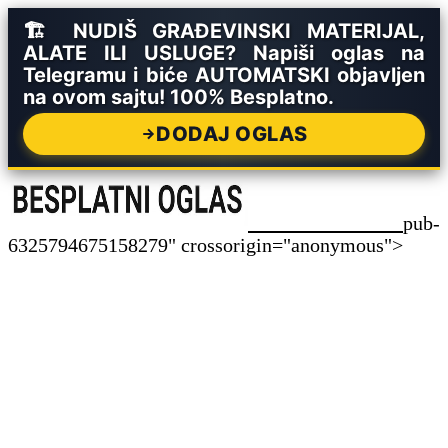
🏗️ NUDIŠ GRAĐEVINSKI MATERIJAL,
ALATE ILI USLUGE? Napiši oglas na
Telegramu i biće AUTOMATSKI objavljen
na ovom sajtu! 100% Besplatno.
DODAJ OGLAS
pub-
6325794675158279" crossorigin="anonymous">