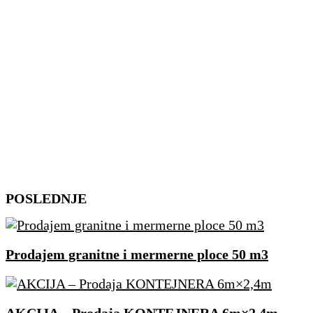
Skip
POSLEDNJE
to
content
Prodajem granitne i mermerne ploce 50 m3