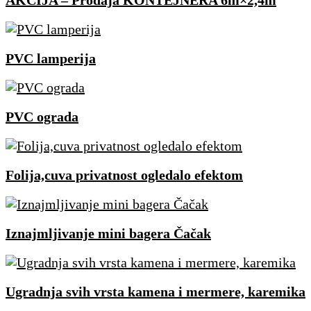
AKCIJA – Prodaja KONTEJNERA 6m×2,4m
PVC lamperija
PVC ograda
Folija,cuva privatnost ogledalo efektom
Iznajmljivanje mini bagera Čačak
Ugradnja svih vrsta kamena i mermere, karemika