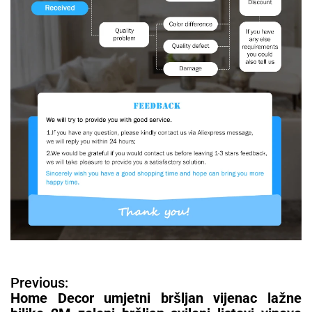
N
Previous:
a
Home Decor umjetni bršljan vijenac lažne