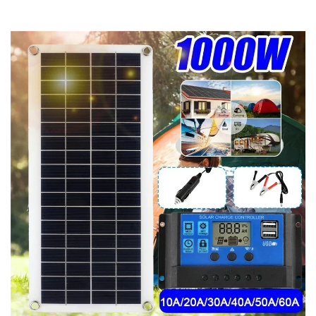
PAD punjač vanjski
napajanje –
SOLARNA
OPREMA