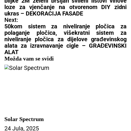
v
biljke 2M zeleni bršljan svileni listovi vinove
i
loze za vjenčanje na otvorenom DIY zidni
g
ukras – DEKORACIJA FASADE
a
Next:
c
50kom sistem za niveliranje pločica za
i
polaganje pločica, višekratni sistem za
j
niveliranje pločica za dijelove građevinskog
a
alata za izravnavanje cigle – GRAĐEVINSKI
č
ALAT
l
Možda vam se svidi
a
n
a
k
a
Solar Spectrum
24 Jula, 2025