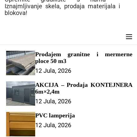
e
Iznajmljivanje skela, prodaja materijala i
n
blokova!
t
M
e
n
Prodajem granitne i mermerne
u
ploce 50 m3
12 Jula, 2026
AKCIJA – Prodaja KONTEJNERA
6m×2,4m
12 Jula, 2026
PVC lamperija
12 Jula, 2026