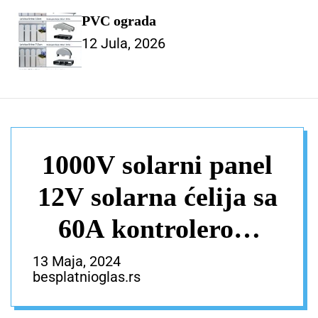
PVC ograda
12 Jula, 2026
1000V solarni panel
12V solarna ćelija sa
60A kontrolerom
solarni punjač za
13 Maja, 2024
besplatnioglas.rs
telefon RV auto MP3