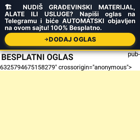
🏗️ NUDIŠ GRAĐEVINSKI MATERIJAL,
ALATE ILI USLUGE? Napiši oglas na
Telegramu i biće AUTOMATSKI objavljen
na ovom sajtu! 100% Besplatno.
DODAJ OGLAS
pub-
6325794675158279" crossorigin="anonymous">