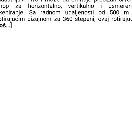
nop za horizontalno, vertikalno i usmeren
keniranje. Sa radnom udaljenosti od 500 m 
otirajućim dizajnom za 360 stepeni, ovaj rotiraju
još…]