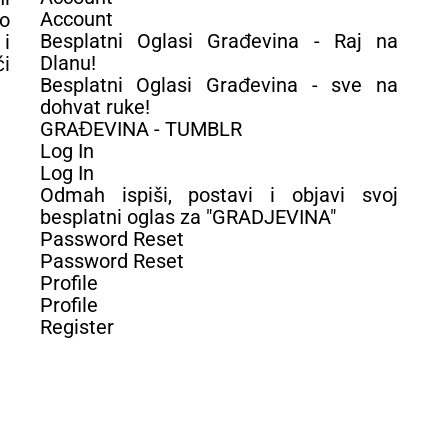
Account
o
Besplatni Oglasi Građevina - Raj na
i
Dlanu!
ći
Besplatni Oglasi Građevina - sve na
dohvat ruke!
GRAĐEVINA - TUMBLR
Log In
Log In
Odmah ispiši, postavi i objavi svoj
besplatni oglas za "GRADJEVINA"
Password Reset
Password Reset
Profile
Profile
Register