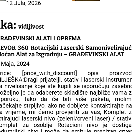
12 Jula, 2026
ka:
vidljivost
RAĐEVINSKI ALATI I OPREMA
EVOR 360 Rotacijski Laserski Samonivelirajući
oćan Alat za Izgradnju – GRAĐEVINSKI ALAT
 Maja, 2024
rice: [price_with_discount] opis proizvod
ILJEŠKA:Dragi prijatelji, stativ i laserski instrume
a nivelisanje koje ste kupili se isporučuju zasebn
oželjno je da odaberete skladište najbliže vama 
sporuku, tako da će biti više paketa, molim
ačekajte strpljivo, ako ne dobijete kontaktirajte n
a vrijeme, mi ćemo provjeriti za vas; Komplet 
otirajući laserski nivo (zeleni/crveni laser) / stativ
omplet za osoblje Rotacioni nivo je dostiga
ndustrijski nivo i može da emituje precizan crve