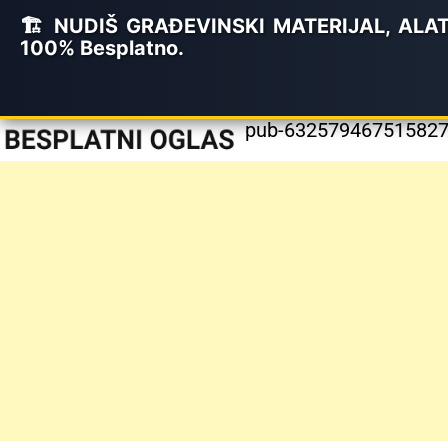
🏗️ NUDIŠ GRAĐEVINSKI MATERIJAL, ALATE 
100% Besplatno.
pub-6325794675158279