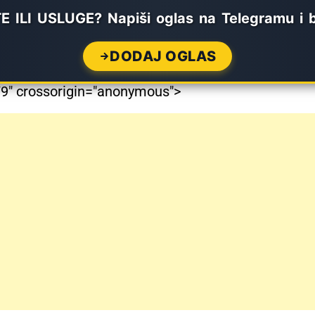
ILI USLUGE? Napiši oglas na Telegramu i 
DODAJ OGLAS
" crossorigin="anonymous">