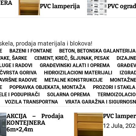
PVC lamperija
PVC ograda
kela, prodaja materijala i blokova!
E
BAZENI I FONTANE
BETON, BETONSKA GALANTERIJA
VAKE, ŠARKE
CEMENT, KREČ, ŠLJUNAK, PESAK
DIZAJN
UGE I RADOVI
GRAĐEVINSKI ALATI I OPREMA
GRAĐEV
 ČVRSTA GORIVA
HIDROIZILACIONI MATERIJALI
IZGRA
ZAVRŠNE RADOVE
METALNE KONSTRUKCIJE
MONTAŽNE
E
POPRAVKA OBJEKATA, MONTAŽA
PROZORI I STAKLA
ELE I PODUPIRAČI
SOLARNA OPREMA
TERMOIZOLACIO
VOZILA TRANSPORTNA
VRATA GARAŽNA I SIGURNOS
AKCIJA – Prodaja
PVC lamper
KONTEJNERA
12 Jula, 202
6m×2,4m