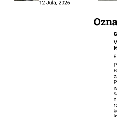
12 Jula, 2026
Ozna
G
V
M
8
P
B
z
P
i
s
n
r
k
i