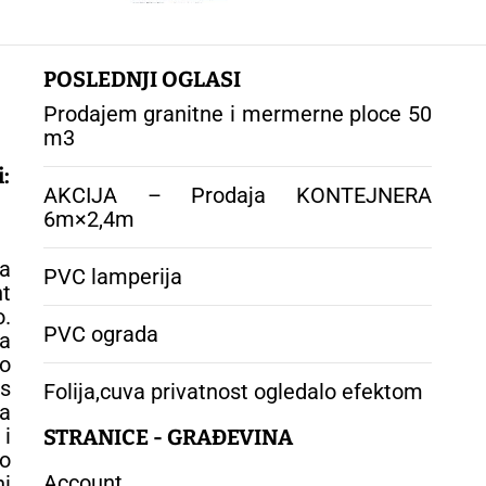
POSLEDNJI OGLASI
Prodajem granitne i mermerne ploce 50
m3
:
AKCIJA – Prodaja KONTEJNERA
6m×2,4m
a
PVC lamperija
nt
o.
PVC ograda
za
o
as
Folija,cuva privatnost ogledalo efektom
za
 i
STRANICE - GRAĐEVINA
o
Account
ni