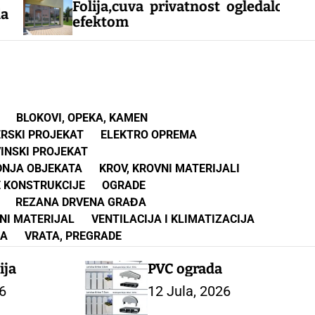
Folija,cuva privatnost ogledalo
Izna
efektom
Čača
BLOKOVI, OPEKA, KAMEN
ERSKI PROJEKAT
ELEKTRO OPREMA
INSKI PROJEKAT
DNJA OBJEKATA
KROV, KROVNI MATERIJALI
 KONSTRUKCIJE
OGRADE
REZANA DRVENA GRAĐA
NI MATERIJAL
VENTILACIJA I KLIMATIZACIJA
NA
VRATA, PREGRADE
ija
PVC ograda
6
12 Jula, 2026