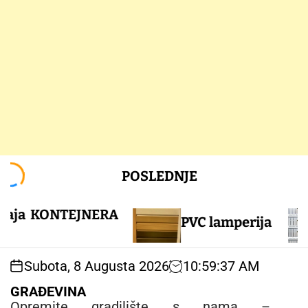
S
POSLEDNJE
k
i
p
ja KONTEJNERA
PVC lamperija
t
o
c
Subota, 8 Augusta 2026
10
:
59
:
38
AM
o
n
GRAĐEVINA
t
Opremite gradilište s nama –