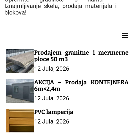
e
Iznajmljivanje skela, prodaja materijala i
n
blokova!
t
M
e
n
Prodajem granitne i mermerne
u
ploce 50 m3
12 Jula, 2026
AKCIJA – Prodaja KONTEJNERA
6m×2,4m
12 Jula, 2026
PVC lamperija
12 Jula, 2026