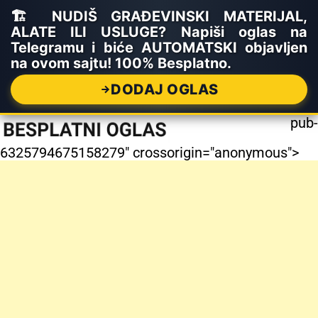
🏗️ NUDIŠ GRAĐEVINSKI MATERIJAL,
ALATE ILI USLUGE? Napiši oglas na
Telegramu i biće AUTOMATSKI objavljen
na ovom sajtu! 100% Besplatno.
DODAJ OGLAS
pub-
6325794675158279" crossorigin="anonymous">