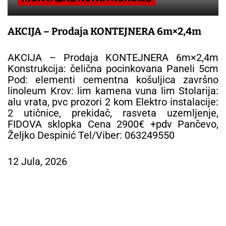
AKCIJA – Prodaja KONTEJNERA 6m×2,4m
AKCIJA – Prodaja KONTEJNERA 6m×2,4m
Konstrukcija: čelična pocinkovana Paneli 5cm
Pod: elementi cementna košuljica završno
linoleum Krov: lim kamena vuna lim Stolarija:
alu vrata, pvc prozori 2 kom Elektro instalacije:
2 utičnice, prekidač, rasveta uzemljenje,
FIDOVA sklopka Cena 2900€ +pdv Pančevo,
Željko Despinić Tel/Viber: 063249550
12 Jula, 2026