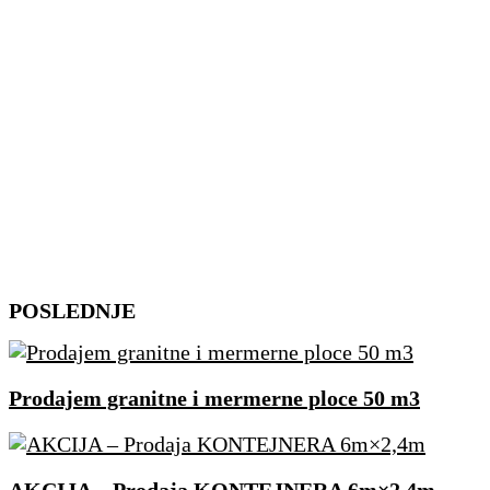
Skip
POSLEDNJE
to
content
Prodajem granitne i mermerne ploce 50 m3