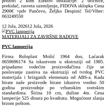
prozori 2 kom Elektro instalacije: 2 utičnice,
prekidač, rasveta uzemljenje, FIDOVA sklopka Cena
2900€ +pdv Pančevo, Željko Despinić Tel/Viber:
063249550
12 Jula, 2026
12 Jula, 2026
MATERIJALI ZA ZAVRŠNE RADOVE
PVC lamperija
Firma Roloplast Mošić 1964 doo, Laćarak
0659696174 Sa iskustvom u ekstruziji od 1985.
pripadamo vodećim proizvođačima čije se
poslovanje zasniva na ekstruziji od tvrdog PVC
materijala i brizganih elemenata od ABS-a. Kada
birate naše proizvode birate iskustvo vredno 50
godina proizvodnje po vrhunskim svetskim
standardima. Širina 10 cm, dužine 4m. Cena
lamperije 525 dinara po kvadratu. Mogućnost slanja
brzom poštom.