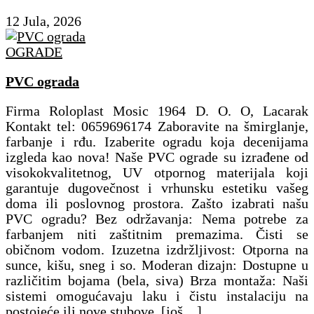
12 Jula, 2026
OGRADE
PVC ograda
Firma Roloplast Mosic 1964 D. O. O, Lacarak
Kontakt tel: 0659696174 Zaboravite na šmirglanje,
farbanje i rđu. Izaberite ogradu koja decenijama
izgleda kao nova! ​Naše PVC ograde su izrađene od
visokokvalitetnog, UV otpornog materijala koji
garantuje dugovečnost i vrhunsku estetiku vašeg
doma ili poslovnog prostora. Zašto izabrati našu
PVC ogradu? ​Bez održavanja: Nema potrebe za
farbanjem niti zaštitnim premazima. Čisti se
običnom vodom. ​Izuzetna izdržljivost: Otporna na
sunce, kišu, sneg i so. ​Moderan dizajn: Dostupne u
različitim bojama (bela, siva) ​Brza montaža: Naši
sistemi omogućavaju laku i čistu instalaciju na
postojeće ili nove stubove.
[još…]