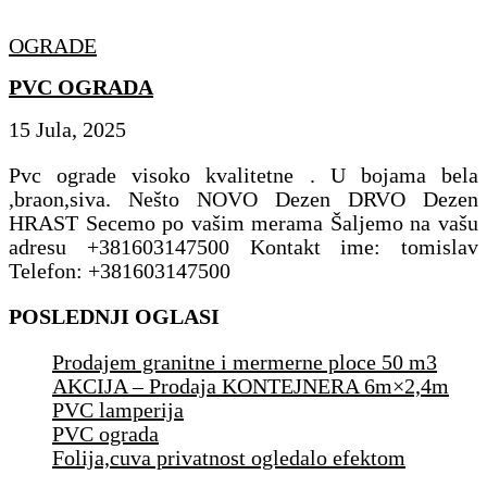
OGRADE
PVC OGRADA
15 Jula, 2025
Pvc ograde visoko kvalitetne . U bojama bela
,braon,siva. Nešto NOVO Dezen DRVO Dezen
HRAST Secemo po vašim merama Šaljemo na vašu
adresu +381603147500 Kontakt ime: tomislav
Telefon: +381603147500
POSLEDNJI OGLASI
Prodajem granitne i mermerne ploce 50 m3
AKCIJA – Prodaja KONTEJNERA 6m×2,4m
PVC lamperija
PVC ograda
Folija,cuva privatnost ogledalo efektom