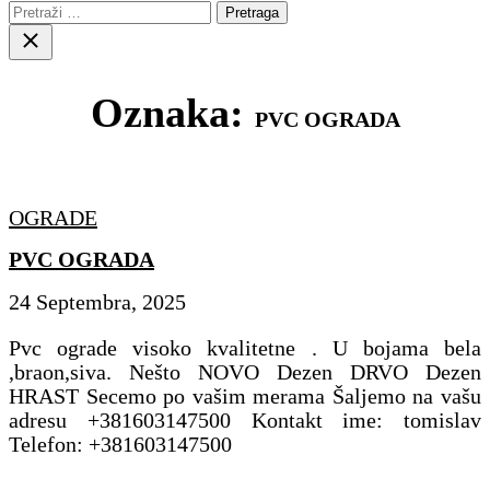
Pretraga:
Close
search
Oznaka:
PVC OGRADA
OGRADE
PVC OGRADA
24 Septembra, 2025
Pvc ograde visoko kvalitetne . U bojama bela
,braon,siva. Nešto NOVO Dezen DRVO Dezen
HRAST Secemo po vašim merama Šaljemo na vašu
adresu +381603147500 Kontakt ime: tomislav
Telefon: +381603147500