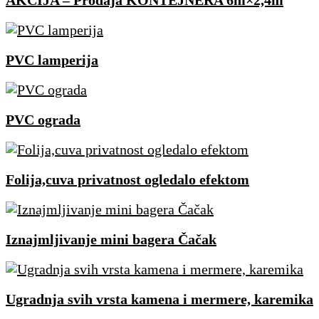
AKCIJA – Prodaja KONTEJNERA 6m×2,4m
PVC lamperija
PVC ograda
Folija,cuva privatnost ogledalo efektom
Iznajmljivanje mini bagera Čačak
Ugradnja svih vrsta kamena i mermere, karemika