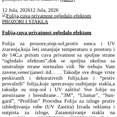
12 Jula, 2026
12 Jula, 2026
PROZORI I STAKLA
Folija,cuva privatnost ogledalo efektom
Folija za prozore,stop-sol,protiv sunca i UV
zracenja,koja leti smanjuje temperaturu u prostoru i
do 14C,a pritom cuva privatnost sa spoljne strane
“ogledalo efektom”,dok se spoljna okolina sa
unutrašnje strane normalno vidi. Ne trebaju Vam
zavese,venecijaneri itd. . . . Takodje sve druge vrste
peskiranih i dekorativnih folija,kao i “protiv
provalnih” folija,koje sprecavaju razbijanje stakla,a
takodje su stop-sol i UV zaštita! Sve folije su
atestiraane i brendirane…”3M”, “Llumar”, “Sun-
gard”, “Profilon” Providna Folija za izloge protiv
izbledjivanja robe (UV Zastita) Izrada reklama i
natpista za izloge, Zatamnjivanje stakla na