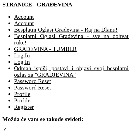
STRANICE - GRAĐEVINA
Account
Account
Besplatni Oglasi Građevina - Raj na Dlanu!
Besplatni Oglasi Građevina - sve na dohvat
ruke!
GRAĐEVINA - TUMBLR
Log In
Log In
Odmah ispiši, postavi i objavi svoj besplatni
oglas za "GRADJEVINA"
Password Reset
Password Reset
Profile
Profile
Register
Možda će vam se takođe svideti: