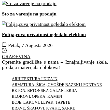
Sto za varenje na prodaju
Folija,cuva privatnost ogledalo efektom
Petak, 7 Augusta 2026
GRAĐEVINA
Opremite gradilište s nama – Iznajmljivanje skela,
prodaja materijala i blokova!
ARHITEKTURA I DIZAJN
ARMATURA, ŽICA, GVOŽĐE
BAZENI I FONTANE
BETON, BETONSKA GALANTERIJA
BLOKOVI, OPEKA, KAMEN
BOJE, LAKOVI, LEPAK, TAPETE
BRAVE, ŠRAFOVI, KVAKE, ŠARKE