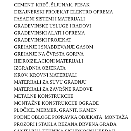
CEMENT, KREČ, ŠLJUNAK, PESAK
DIZAJNERSKI PROJEKAT
ELEKTRO OPREMA
FASADNI SISTEMI I MATERIJALI
GRAĐEVINSKE USLUGE I RADOVI
GRAĐEVINSKI ALATI I OPREMA
GRAĐEVINSKI PROJEKAT
GREJANJE I SNABDEVANJE GASOM
GREJANJE NA ČVRSTA GORIVA
HIDROIZILACIONI MATERIJALI
IZGRADNJA OBJEKATA
KROV, KROVNI MATERIJALI
MATERIJALI ZA SUVU GRADNJU
MATERIJALI ZA ZAVRŠNE RADOVE
METALNE KONSTRUKCIJE
MONTAŽNE KONSTRUKCIJE
OGRADE
PLOČICE, MERMER, GRANIT, KAMEN
PODNE OBLOGE
POPRAVKA OBJEKATA, MONTAŽA
PROZORI I STAKLA
REZANA DRVENA GRAĐA