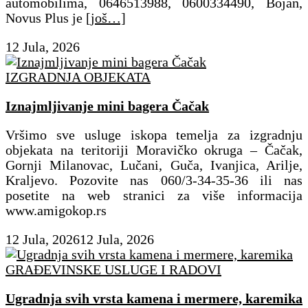
automobilima, 0646513988, 0600334490, Bojan,
Novus Plus je
[još…]
12 Jula, 2026
IZGRADNJA OBJEKATA
Iznajmljivanje mini bagera Čačak
Vršimo sve usluge iskopa temelja za izgradnju
objekata na teritoriji Moravičko okruga – Čačak,
Gornji Milanovac, Lučani, Guča, Ivanjica, Arilje,
Kraljevo. Pozovite nas 060/3-34-35-36 ili nas
posetite na web stranici za više informacija
www.amigokop.rs
12 Jula, 2026
12 Jula, 2026
GRAĐEVINSKE USLUGE I RADOVI
Ugradnja svih vrsta kamena i mermere, karemika