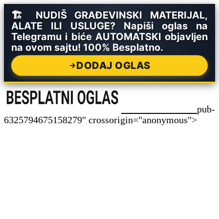
🏗️ NUDIŠ GRAĐEVINSKI MATERIJAL,
ALATE ILI USLUGE? Napiši oglas na
Telegramu i biće AUTOMATSKI objavljen
na ovom sajtu! 100% Besplatno.
DODAJ OGLAS
pub-
6325794675158279" crossorigin="anonymous">