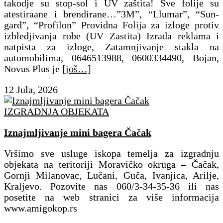
takodje su stop-sol i UV zaštita! Sve folije su
atestiraane i brendirane…”3M”, “Llumar”, “Sun-
gard”, “Profilon” Providna Folija za izloge protiv
izbledjivanja robe (UV Zastita) Izrada reklama i
natpista za izloge, Zatamnjivanje stakla na
automobilima, 0646513988, 0600334490, Bojan,
Novus Plus je
[još…]
12 Jula, 2026
IZGRADNJA OBJEKATA
Iznajmljivanje mini bagera Čačak
Vršimo sve usluge iskopa temelja za izgradnju
objekata na teritoriji Moravičko okruga – Čačak,
Gornji Milanovac, Lučani, Guča, Ivanjica, Arilje,
Kraljevo. Pozovite nas 060/3-34-35-36 ili nas
posetite na web stranici za više informacija
www.amigokop.rs