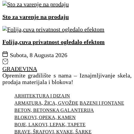
Sto za varenje na prodaju
Folija,cuva privatnost ogledalo efektom
Subota, 8 Augusta 2026
GRAĐEVINA
Opremite gradilište s nama – Iznajmljivanje skela,
prodaja materijala i blokova!
ARHITEKTURA I DIZAJN
ARMATURA, ŽICA, GVOŽĐE
BAZENI I FONTANE
BETON, BETONSKA GALANTERIJA
BLOKOVI, OPEKA, KAMEN
BOJE, LAKOVI, LEPAK, TAPETE
BRAVE, ŠRAFOVI, KVAKE, ŠARKE