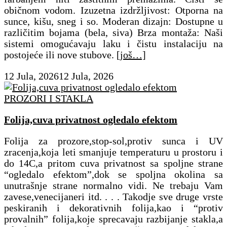
običnom vodom. ​Izuzetna izdržljivost: Otporna na
sunce, kišu, sneg i so. ​Moderan dizajn: Dostupne u
različitim bojama (bela, siva) ​Brza montaža: Naši
sistemi omogućavaju laku i čistu instalaciju na
postojeće ili nove stubove.
[još…]
12 Jula, 2026
12 Jula, 2026
PROZORI I STAKLA
Folija,cuva privatnost ogledalo efektom
Folija za prozore,stop-sol,protiv sunca i UV
zracenja,koja leti smanjuje temperaturu u prostoru i
do 14C,a pritom cuva privatnost sa spoljne strane
“ogledalo efektom”,dok se spoljna okolina sa
unutrašnje strane normalno vidi. Ne trebaju Vam
zavese,venecijaneri itd. . . . Takodje sve druge vrste
peskiranih i dekorativnih folija,kao i “protiv
provalnih” folija,koje sprecavaju razbijanje stakla,a