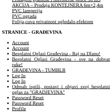
AKCIJA – Prodaja KONTEJNERA 6m×2,4m
PVC lamperija
PVC ograda
Folija,cuva privatnost ogledalo efektom
STRANICE - GRAĐEVINA
Account
Account
Besplatni Oglasi Građevina - Raj na Dlanu!
Besplatni Oglasi Građevina - sve na dohvat
ruke!
GRAĐEVINA - TUMBLR
Log In
Log In
Odmah ispiši, postavi i objavi svoj besplatni
oglas za "GRADJEVINA"
Password Reset
Password Reset
Profile