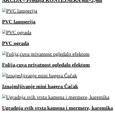
AKCIJA – Prodaja KONTEJNERA 6m×2,4m
PVC lamperija
PVC ograda
Folija,cuva privatnost ogledalo efektom
Iznajmljivanje mini bagera Čačak
Ugradnja svih vrsta kamena i mermere, karemika