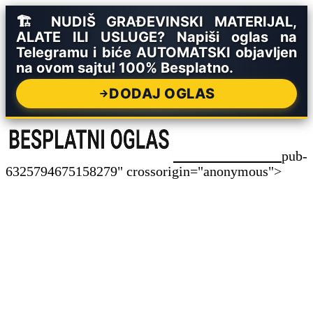
🏗️ NUDIŠ GRAĐEVINSKI MATERIJAL,
ALATE ILI USLUGE? Napiši oglas na
Telegramu i biće AUTOMATSKI objavljen
na ovom sajtu! 100% Besplatno.
DODAJ OGLAS
pub-
6325794675158279" crossorigin="anonymous">