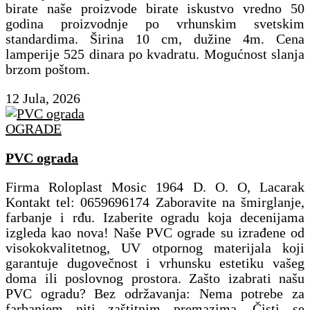
birate naše proizvode birate iskustvo vredno 50
godina proizvodnje po vrhunskim svetskim
standardima. Širina 10 cm, dužine 4m. Cena
lamperije 525 dinara po kvadratu. Mogućnost slanja
brzom poštom.
12 Jula, 2026
OGRADE
PVC ograda
Firma Roloplast Mosic 1964 D. O. O, Lacarak
Kontakt tel: 0659696174 Zaboravite na šmirglanje,
farbanje i rđu. Izaberite ogradu koja decenijama
izgleda kao nova! ​Naše PVC ograde su izrađene od
visokokvalitetnog, UV otpornog materijala koji
garantuje dugovečnost i vrhunsku estetiku vašeg
doma ili poslovnog prostora. Zašto izabrati našu
PVC ogradu? ​Bez održavanja: Nema potrebe za
farbanjem niti zaštitnim premazima. Čisti se