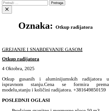
Pretraga:
Close
search
Oznaka:
Otkup radijatora
GREJANJE I SNABDEVANJE GASOM
Otkup radijatora
4 Oktobra, 2025
Otkup gusanih i aluminijumskih radijatora u
ispravnom stanju.Cena se formira prema
modelu,stanju i količini radijatora. +381649850159
POSLEDNJI OGLASI
Prodajem granitne i mermerne ploce 50 m3