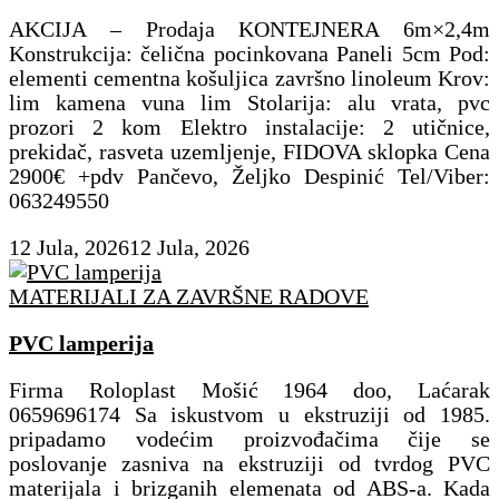
AKCIJA – Prodaja KONTEJNERA 6m×2,4m
Konstrukcija: čelična pocinkovana Paneli 5cm Pod:
elementi cementna košuljica završno linoleum Krov:
lim kamena vuna lim Stolarija: alu vrata, pvc
prozori 2 kom Elektro instalacije: 2 utičnice,
prekidač, rasveta uzemljenje, FIDOVA sklopka Cena
2900€ +pdv Pančevo, Željko Despinić Tel/Viber:
063249550
12 Jula, 2026
12 Jula, 2026
MATERIJALI ZA ZAVRŠNE RADOVE
PVC lamperija
Firma Roloplast Mošić 1964 doo, Laćarak
0659696174 Sa iskustvom u ekstruziji od 1985.
pripadamo vodećim proizvođačima čije se
poslovanje zasniva na ekstruziji od tvrdog PVC
materijala i brizganih elemenata od ABS-a. Kada