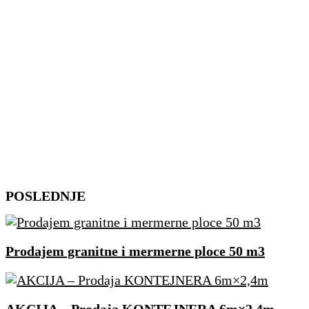
Skip
POSLEDNJE
to
content
Prodajem granitne i mermerne ploce 50 m3