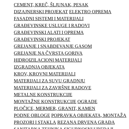
CEMENT, KREČ, ŠLJUNAK, PESAK
DIZAJNERSKI PROJEKAT
ELEKTRO OPREMA
FASADNI SISTEMI I MATERIJALI
GRAĐEVINSKE USLUGE I RADOVI
GRAĐEVINSKI ALATI I OPREMA
GRAĐEVINSKI PROJEKAT
GREJANJE I SNABDEVANJE GASOM
GREJANJE NA ČVRSTA GORIVA
HIDROIZILACIONI MATERIJALI
IZGRADNJA OBJEKATA
KROV, KROVNI MATERIJALI
MATERIJALI ZA SUVU GRADNJU
MATERIJALI ZA ZAVRŠNE RADOVE
METALNE KONSTRUKCIJE
MONTAŽNE KONSTRUKCIJE
OGRADE
PLOČICE, MERMER, GRANIT, KAMEN
PODNE OBLOGE
POPRAVKA OBJEKATA, MONTAŽA
PROZORI I STAKLA
REZANA DRVENA GRAĐA