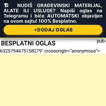
🏗️ NUDIŠ GRAĐEVINSKI MATERIJAL,
ALATE ILI USLUGE? Napiši oglas na
Telegramu i biće AUTOMATSKI objavljen
na ovom sajtu! 100% Besplatno.
DODAJ OGLAS
pub-
6325794675158279" crossorigin="anonymous">