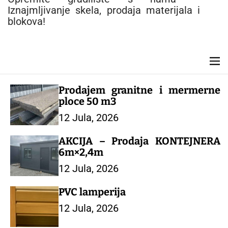
e
Iznajmljivanje skela, prodaja materijala i
n
blokova!
t
M
e
n
Prodajem granitne i mermerne
u
ploce 50 m3
12 Jula, 2026
AKCIJA – Prodaja KONTEJNERA
6m×2,4m
12 Jula, 2026
PVC lamperija
12 Jula, 2026