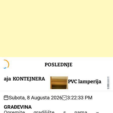
S
POSLEDNJE
k
i
p
ja KONTEJNERA
PVC lamperija
t
o
c
Subota, 8 Augusta 2026
3
:
22
:
34
PM
o
n
GRAĐEVINA
t
Opremite gradilište s nama –