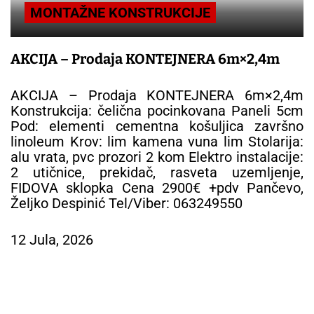
MONTAŽNE KONSTRUKCIJE
AKCIJA – Prodaja KONTEJNERA 6m×2,4m
AKCIJA – Prodaja KONTEJNERA 6m×2,4m
Konstrukcija: čelična pocinkovana Paneli 5cm
Pod: elementi cementna košuljica završno
linoleum Krov: lim kamena vuna lim Stolarija:
alu vrata, pvc prozori 2 kom Elektro instalacije:
2 utičnice, prekidač, rasveta uzemljenje,
FIDOVA sklopka Cena 2900€ +pdv Pančevo,
Željko Despinić Tel/Viber: 063249550
12 Jula, 2026