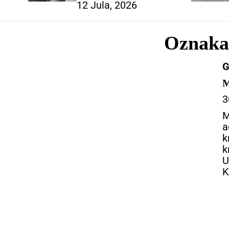
12 Jula, 2026
Oznak
G
M
3
M
a
k
k
U
K