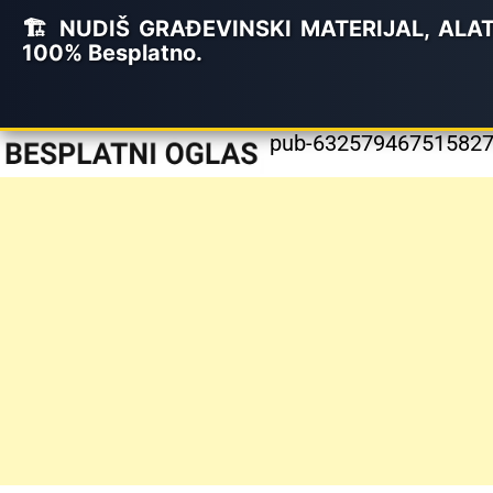
🏗️ NUDIŠ GRAĐEVINSKI MATERIJAL, ALATE 
100% Besplatno.
pub-6325794675158279