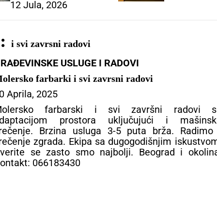
12 Jula, 2026
a:
i svi zavrsni radovi
RAĐEVINSKE USLUGE I RADOVI
olersko farbarki i svi zavrsni radovi
0 Aprila, 2025
olersko farbarski i svi završni radovi s
daptacijom prostora uključujući i mašinsk
rečenje. Brzina usluga 3-5 puta brža. Radimo 
rečenje zgrada. Ekipa sa dugogodišnjim iskustvo
verite se zasto smo najbolji. Beograd i okolin
ontakt: 066183430