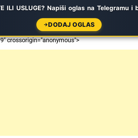
ILI USLUGE? Napiši oglas na Telegramu i 
DODAJ OGLAS
" crossorigin="anonymous">