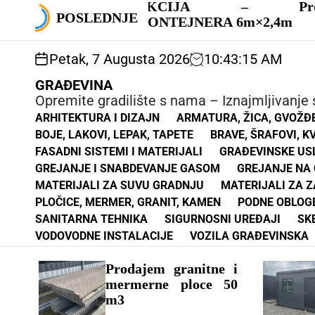
S
rne
AKCIJA – Prodaja
k
POSLEDNJE
KONTEJNERA 6m×2,4m
i
p
Petak, 7 Augusta 2026
10
:
43
:
16
AM
t
o
GRAĐEVINA
c
Opremite gradilište s nama – Iznajmljivanje s
o
ARHITEKTURA I DIZAJN
ARMATURA, ŽICA, GVOŽĐ
n
BOJE, LAKOVI, LEPAK, TAPETE
BRAVE, ŠRAFOVI, K
t
FASADNI SISTEMI I MATERIJALI
GRAĐEVINSKE USL
e
GREJANJE I SNABDEVANJE GASOM
GREJANJE NA 
n
MATERIJALI ZA SUVU GRADNJU
MATERIJALI ZA 
t
PLOČICE, MERMER, GRANIT, KAMEN
PODNE OBLOG
SANITARNA TEHNIKA
SIGURNOSNI UREĐAJI
SK
VODOVODNE INSTALACIJE
VOZILA GRAĐEVINSKA
Prodajem granitne i
mermerne ploce 50
m3