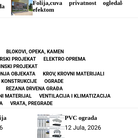
Folija,cuva privatnost ogledalo
Izn
efektom
BLOKOVI, OPEKA, KAMEN
RSKI PROJEKAT
ELEKTRO OPREMA
INSKI PROJEKAT
DNJA OBJEKATA
KROV, KROVNI MATERIJALI
 KONSTRUKCIJE
OGRADE
REZANA DRVENA GRAĐA
NI MATERIJAL
VENTILACIJA I KLIMATIZACIJA
A
VRATA, PREGRADE
ija
PVC ograda
6
12 Jula, 2026