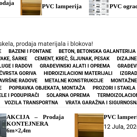
PVC lamperija
PVC ograda
kela, prodaja materijala i blokova!
E
BAZENI I FONTANE
BETON, BETONSKA GALANTERIJA
VAKE, ŠARKE
CEMENT, KREČ, ŠLJUNAK, PESAK
DIZAJNE
UGE I RADOVI
GRAĐEVINSKI ALATI I OPREMA
GRAĐEV
ČVRSTA GORIVA
HIDROIZILACIONI MATERIJALI
IZGRA
ZAVRŠNE RADOVE
METALNE KONSTRUKCIJE
MONTAŽNE
E
POPRAVKA OBJEKATA, MONTAŽA
PROZORI I STAKLA
ELE I PODUPIRAČI
SOLARNA OPREMA
TERMOIZOLACIO
VOZILA TRANSPORTNA
VRATA GARAŽNA I SIGURNOSN
AKCIJA – Prodaja
PVC lamper
KONTEJNERA
12 Jula, 202
6m×2,4m