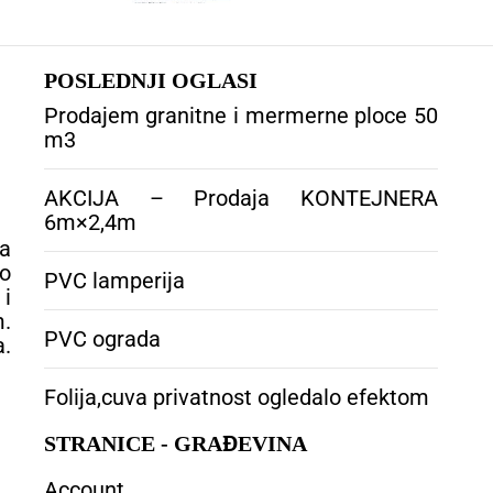
POSLEDNJI OGLASI
Prodajem granitne i mermerne ploce 50
m3
AKCIJA – Prodaja KONTEJNERA
6m×2,4m
a
o
PVC lamperija
i
m.
PVC ograda
a.
Folija,cuva privatnost ogledalo efektom
STRANICE - GRAĐEVINA
Account