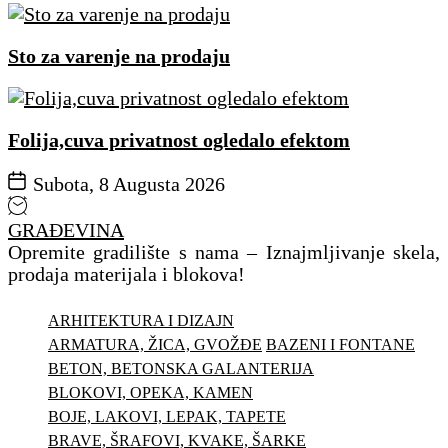
Sto za varenje na prodaju
Folija,cuva privatnost ogledalo efektom
Subota, 8 Augusta 2026
GRAĐEVINA
Opremite gradilište s nama – Iznajmljivanje skela,
prodaja materijala i blokova!
ARHITEKTURA I DIZAJN
ARMATURA, ŽICA, GVOŽĐE
BAZENI I FONTANE
BETON, BETONSKA GALANTERIJA
BLOKOVI, OPEKA, KAMEN
BOJE, LAKOVI, LEPAK, TAPETE
BRAVE, ŠRAFOVI, KVAKE, ŠARKE