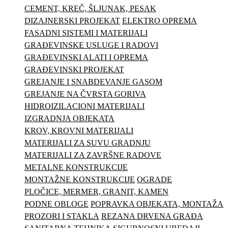
CEMENT, KREČ, ŠLJUNAK, PESAK
DIZAJNERSKI PROJEKAT
ELEKTRO OPREMA
FASADNI SISTEMI I MATERIJALI
GRAĐEVINSKE USLUGE I RADOVI
GRAĐEVINSKI ALATI I OPREMA
GRAĐEVINSKI PROJEKAT
GREJANJE I SNABDEVANJE GASOM
GREJANJE NA ČVRSTA GORIVA
HIDROIZILACIONI MATERIJALI
IZGRADNJA OBJEKATA
KROV, KROVNI MATERIJALI
MATERIJALI ZA SUVU GRADNJU
MATERIJALI ZA ZAVRŠNE RADOVE
METALNE KONSTRUKCIJE
MONTAŽNE KONSTRUKCIJE
OGRADE
PLOČICE, MERMER, GRANIT, KAMEN
PODNE OBLOGE
POPRAVKA OBJEKATA, MONTAŽA
PROZORI I STAKLA
REZANA DRVENA GRAĐA