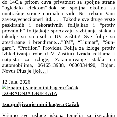
do 14C,a pritom cuva privatnost sa spoljne strane
“ogledalo efektom”,dok se spoljna okolina sa
unutrašnje strane normalno vidi. Ne trebaju Vam
zavese,venecijaneri itd. . . . Takodje sve druge vrste
peskiranih i dekorativnih folija,kao i “protiv
provalnih” folija,koje sprecavaju razbijanje stakla,a
takodje su stop-sol i UV zaštita! Sve folije su
atestiraane i brendirane…”3M”, “Llumar”, “Sun-
gard”, “Profilon” Providna Folija za izloge protiv
izbledjivanja robe (UV Zastita) Izrada reklama i
natpista za izloge, Zatamnjivanje stakla na
automobilima, 0646513988, 0600334490, Bojan,
Novus Plus je
[još…]
12 Jula, 2026
IZGRADNJA OBJEKATA
Iznajmljivanje mini bagera Čačak
Vršimo sve usluge iskopa temelja za izgradnju