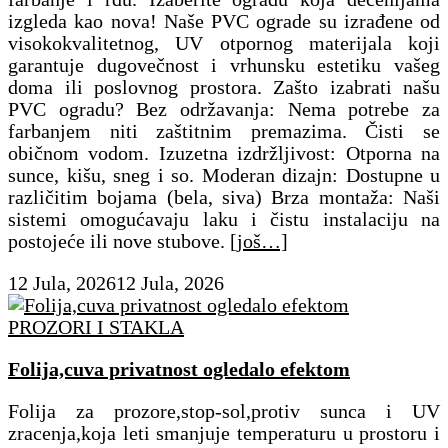
izgleda kao nova! ​Naše PVC ograde su izrađene od
visokokvalitetnog, UV otpornog materijala koji
garantuje dugovečnost i vrhunsku estetiku vašeg
doma ili poslovnog prostora. Zašto izabrati našu
PVC ogradu? ​Bez održavanja: Nema potrebe za
farbanjem niti zaštitnim premazima. Čisti se
običnom vodom. ​Izuzetna izdržljivost: Otporna na
sunce, kišu, sneg i so. ​Moderan dizajn: Dostupne u
različitim bojama (bela, siva) ​Brza montaža: Naši
sistemi omogućavaju laku i čistu instalaciju na
postojeće ili nove stubove.
[još…]
12 Jula, 2026
12 Jula, 2026
PROZORI I STAKLA
Folija,cuva privatnost ogledalo efektom
Folija za prozore,stop-sol,protiv sunca i UV
zracenja,koja leti smanjuje temperaturu u prostoru i