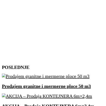
Skip
POSLEDNJE
to
content
Prodajem granitne i mermerne ploce 50 m3