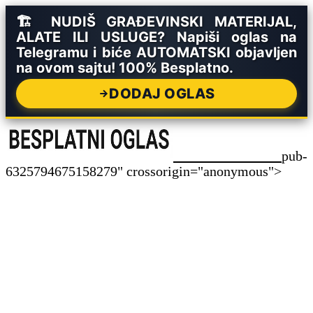
🏗️ NUDIŠ GRAĐEVINSKI MATERIJAL,
ALATE ILI USLUGE? Napiši oglas na
Telegramu i biće AUTOMATSKI objavljen
na ovom sajtu! 100% Besplatno.
DODAJ OGLAS
pub-
6325794675158279" crossorigin="anonymous">