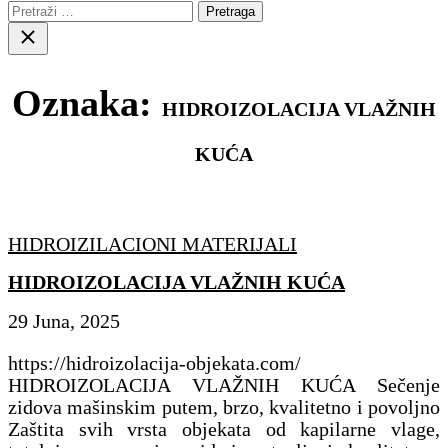
Pretraga:
Close
search
Oznaka:
HIDROIZOLACIJA VLAŽNIH
KUĆA
HIDROIZILACIONI MATERIJALI
HIDROIZOLACIJA VLAŽNIH KUĆA
29 Juna, 2025
https://hidroizolacija-objekata.com/
HIDROIZOLACIJA VLAŽNIH KUĆA Sečenje
zidova mašinskim putem, brzo, kvalitetno i povoljno
Zaštita svih vrsta objekata od kapilarne vlage,