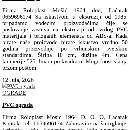
Firma Roloplast Mošić 1964 doo, Laćarak
0659696174 Sa iskustvom u ekstruziji od 1985.
pripadamo vodećim proizvođačima čije se
poslovanje zasniva na ekstruziji od tvrdog PVC
materijala i brizganih elemenata od ABS-a. Kada
birate naše proizvode birate iskustvo vredno 50
godina proizvodnje po vrhunskim svetskim
standardima. Širina 10 cm, dužine 4m. Cena
lamperije 525 dinara po kvadratu. Mogućnost slanja
brzom poštom.
12 Jula, 2026
OGRADE
PVC ograda
Firma Roloplast Mosic 1964 D. O. O, Lacarak
Kontakt tel: 0659696174 Zaboravite na šmirglanje,
farbanje i rđu. Izaberite ogradu koja decenijama