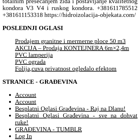
totalnim presecanjem zida i postavljanje kvalitetnog
kondora V3 V4 i ruskog kondora. +381611785512
+381611153318 https://hidroizolacija-objekata.com/
POSLEDNJI OGLASI
Prodajem granitne i mermerne ploce 50 m3
AKCIJA – Prodaja KONTEJNERA 6m×2,4m
PVC lamperija
PVC ograda
Folija,cuva privatnost ogledalo efektom
STRANICE - GRAĐEVINA
Account
Account
Besplatni Oglasi Građevina - Raj na Dlanu!
Besplatni Oglasi Građevina - sve na dohvat
ruke!
GRAĐEVINA - TUMBLR
Log In