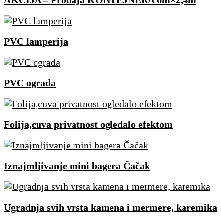
AKCIJA – Prodaja KONTEJNERA 6m×2,4m
PVC lamperija
PVC ograda
Folija,cuva privatnost ogledalo efektom
Iznajmljivanje mini bagera Čačak
Ugradnja svih vrsta kamena i mermere, karemika