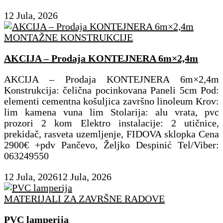
12 Jula, 2026
MONTAŽNE KONSTRUKCIJE
AKCIJA – Prodaja KONTEJNERA 6m×2,4m
AKCIJA – Prodaja KONTEJNERA 6m×2,4m
Konstrukcija: čelična pocinkovana Paneli 5cm Pod:
elementi cementna košuljica završno linoleum Krov:
lim kamena vuna lim Stolarija: alu vrata, pvc
prozori 2 kom Elektro instalacije: 2 utičnice,
prekidač, rasveta uzemljenje, FIDOVA sklopka Cena
2900€ +pdv Pančevo, Željko Despinić Tel/Viber:
063249550
12 Jula, 2026
12 Jula, 2026
MATERIJALI ZA ZAVRŠNE RADOVE
PVC lamperija